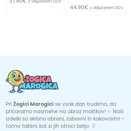
37.90
€
z vključenim DDV
44.90
€
z vključenim DDV
Pri
Žogici Marogici
se vsak dan trudimo, da
pričaramo nasmehe na obraz malčkov! ✨ Naši
izdelki so skrbno izbrani, zabavni in kakovostni –
točno takšni, kot si jih otroci želijo. 🎈