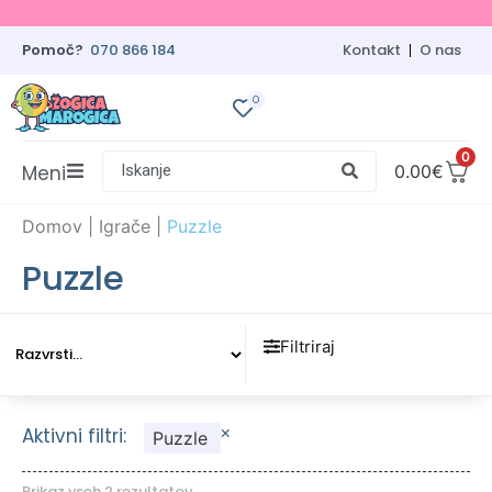
Pomoč?
070 866 184
Kontakt
O nas
0
0
Meni
Iskanje
0.00
€
Domov
|
Igrače
|
Puzzle
Puzzle
Filtriraj
×
Aktivni filtri:
Puzzle
Prikaz vseh 2 rezultatov