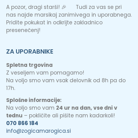
A pozor, dragi starši! 🎉 Tudi za vas se pri
nas najde marsikaj zanimivega in uporabnega.
Pridite pokukat in odkrijte zakladnico
presenečenj!
ZA UPORABNIKE
Spletna trgovina
Z veseljem vam pomagamo!
Na voljo smo vam vsak delovnik od 8h pa do
17h.
Splošne informacije:
Na voljo smo vam
24 ur na dan, vse dni v
tednu
– pokličite ali pišite nam kadarkoli!
070 866 184
info@zogicamarogica.si