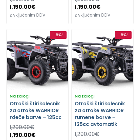
1,190.00
€
1,190.00
€
z vključenim DDV
z vključenim DDV
-8%!
-8%!
Na zalogi
Na zalogi
Otroški štirikolesnik
Otroški štirikolesnik
za otroke WARRIOR
za otroke WARRIOR
rdeče barve – 125cc
rumene barve –
125cc avtomatik
1,290.00
€
1,290.00
€
1,190.00
€