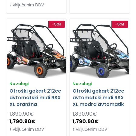
z vključenim DDV
-5%!
-5%!
Na zalogi
Na zalogi
Otroški gokart 212cc
Otroški gokart 212cc
avtomatski midi RSX
avtomatski midi RSX
XL oranžna
XL modra avtomatik
1,890.90
€
1,890.90
€
1,790.90
€
1,790.90
€
z vključenim DDV
z vključenim DDV