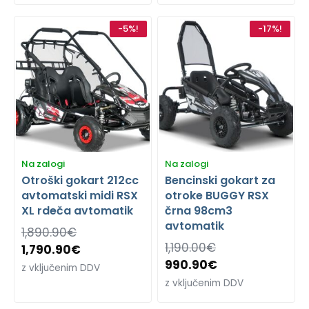
-5%!
-17%!
Na zalogi
Na zalogi
Otroški gokart 212cc
Bencinski gokart za
avtomatski midi RSX
otroke BUGGY RSX
XL rdeča avtomatik
črna 98cm3
avtomatik
1,890.90
€
1,190.00
€
1,790.90
€
990.90
€
z vključenim DDV
z vključenim DDV