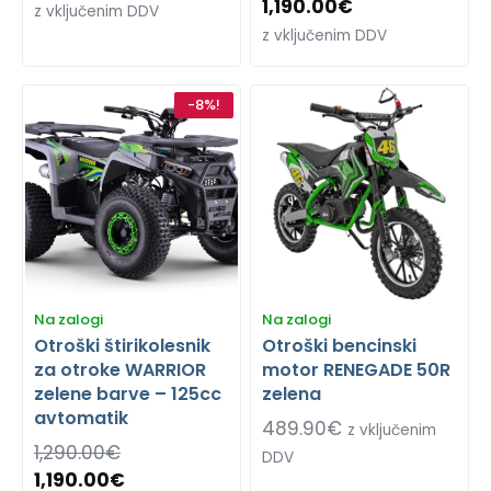
1,190.00
€
z vključenim DDV
z vključenim DDV
-8%!
Na zalogi
Na zalogi
Otroški štirikolesnik
Otroški bencinski
za otroke WARRIOR
motor RENEGADE 50R
zelene barve – 125cc
zelena
avtomatik
489.90
€
z vključenim
1,290.00
€
DDV
1,190.00
€