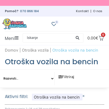
Pomoč?
070 866 184
Kontakt
O nas
0
0
Meni
Iskanje
0.00
€
Domov
|
Otroška vozila
|
Otroška vozila na bencin
Otroška vozila na bencin
Filtriraj
×
Aktivni filtri:
Otroška vozila na bencin
Prikazovanje 1–16 od 39 rezultatov