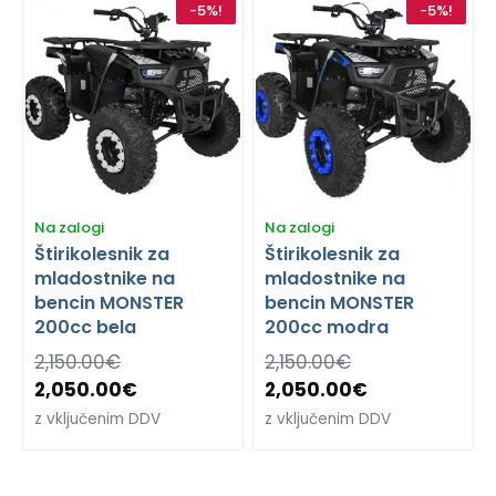
-5%!
-5%!
Na zalogi
Na zalogi
Štirikolesnik za
Štirikolesnik za
mladostnike na
mladostnike na
bencin MONSTER
bencin MONSTER
200cc bela
200cc modra
2,150.00
€
2,150.00
€
2,050.00
€
2,050.00
€
z vključenim DDV
z vključenim DDV