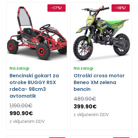
-17%!
-18%!
Na zalogi
Na zalogi
Bencinski gokart za
Otroški cross motor
otroke BUGGY RSX
Beneo XM zelena
rdeča- 98cm3
bencin
avtomatik
489.90
€
1,190.00
€
399.90
€
990.90
€
z vključenim DDV
z vključenim DDV