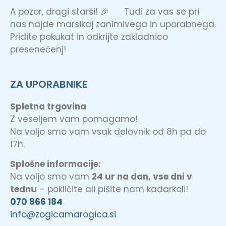
A pozor, dragi starši! 🎉 Tudi za vas se pri
nas najde marsikaj zanimivega in uporabnega.
Pridite pokukat in odkrijte zakladnico
presenečenj!
ZA UPORABNIKE
Spletna trgovina
Z veseljem vam pomagamo!
Na voljo smo vam vsak delovnik od 8h pa do
17h.
Splošne informacije:
Na voljo smo vam
24 ur na dan, vse dni v
tednu
– pokličite ali pišite nam kadarkoli!
070 866 184
info@zogicamarogica.si