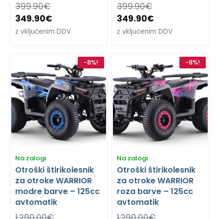
399.90
€
399.90
€
349.90
€
349.90
€
z vključenim DDV
z vključenim DDV
-8%!
-8%!
Na zalogi
Na zalogi
Otroški štirikolesnik
Otroški štirikolesnik
za otroke WARRIOR
za otroke WARRIOR
modre barve – 125cc
roza barve – 125cc
avtomatik
avtomatik
1,290.00
€
1,290.00
€