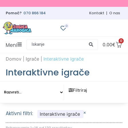
Pomoč?
070 866 184
Kontakt
O nas
0
0
Meni
Iskanje
0.00
€
Domov
|
Igrače
|
Interaktivne igrače
Interaktivne igrače
Filtriraj
×
Aktivni filtri:
Interaktivne igrače
Prikazovanje 1–16 od 130 rezultatov