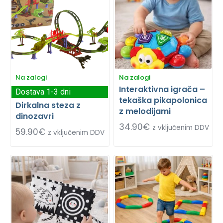
Na zalogi
Na zalogi
Interaktivna igrača –
Dostava 1-3 dni
tekaška pikapolonica
Dirkalna steza z
z melodijami
dinozavri
34.90
€
z vključenim DDV
59.90
€
z vključenim DDV