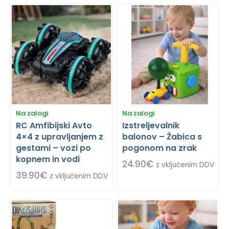
Na zalogi
Na zalogi
RC Amfibijski Avto
Izstreljevalnik
4×4 z upravljanjem z
balonov – Žabica s
gestami – vozi po
pogonom na zrak
kopnem in vodi
24.90
€
z vključenim DDV
39.90
€
z vključenim DDV