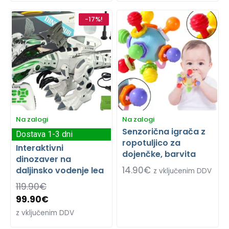
-17%!
Na zalogi
Na zalogi
Senzorična igrača z
Dostava 1-3 dni
ropotuljico za
Interaktivni
dojenčke, barvita
dinozaver na
14.90
€
daljinsko vodenje lea
z vključenim DDV
119.90
€
99.90
€
z vključenim DDV