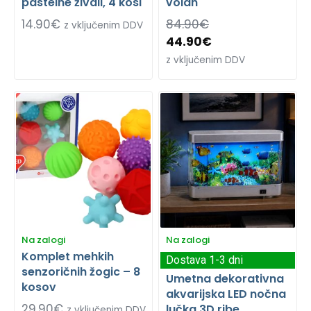
pastelne živali, 4 kosi
volan
14.90
€
84.90
€
z vključenim DDV
44.90
€
z vključenim DDV
Na zalogi
Na zalogi
Komplet mehkih
Dostava 1-3 dni
senzoričnih žogic – 8
Umetna dekorativna
kosov
akvarijska LED nočna
29.90
€
lučka 3D ribe
z vključenim DDV