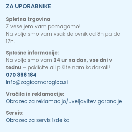
ZA UPORABNIKE
Spletna trgovina
Z veseljem vam pomagamo!
Na voljo smo vam vsak delovnik od 8h pa do
17h.
Splošne informacije:
Na voljo smo vam
24 ur na dan, vse dni v
tednu
– pokličite ali pišite nam kadarkoli!
070 866 184
info@zogicamarogica.si
Vračila in reklamacije:
Obrazec za reklamacijo/uveljavitev garancije
Servis:
Obrazec za servis izdelka