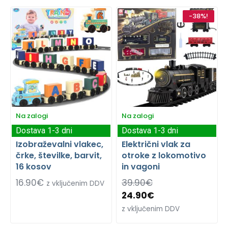
-38%!
Na zalogi
Na zalogi
Dostava 1-3 dni
Dostava 1-3 dni
Izobraževalni vlakec,
Električni vlak za
črke, številke, barvit,
otroke z lokomotivo
16 kosov
in vagoni
16.90
€
39.90
€
z vključenim DDV
24.90
€
z vključenim DDV