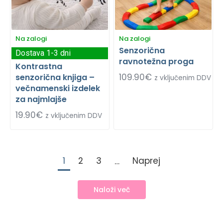
Na zalogi
Na zalogi
Senzorična
Dostava 1-3 dni
ravnotežna proga
Kontrastna
109.90
€
senzorična knjiga –
z vključenim DDV
večnamenski izdelek
za najmlajše
19.90
€
z vključenim DDV
1
2
3
Naprej
…
Naloži več