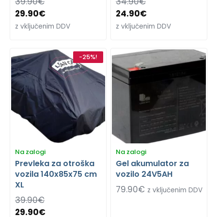
39.90
€
34.90
€
29.90
€
24.90
€
z vključenim DDV
z vključenim DDV
-25%!
Na zalogi
Na zalogi
Prevleka za otroška
Gel akumulator za
vozila 140x85x75 cm
vozilo 24V5AH
XL
79.90
€
z vključenim DDV
39.90
€
29.90
€