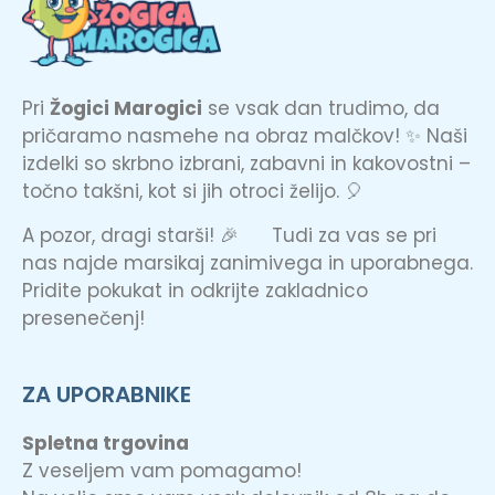
Pri
Žogici Marogici
se vsak dan trudimo, da
pričaramo nasmehe na obraz malčkov! ✨ Naši
izdelki so skrbno izbrani, zabavni in kakovostni –
točno takšni, kot si jih otroci želijo. 🎈
A pozor, dragi starši! 🎉 Tudi za vas se pri
nas najde marsikaj zanimivega in uporabnega.
Pridite pokukat in odkrijte zakladnico
presenečenj!
ZA UPORABNIKE
Spletna trgovina
Z veseljem vam pomagamo!