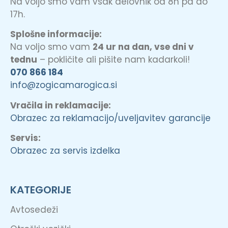
Na voljo smo vam vsak delovnik od 8h pa do
17h.
Splošne informacije:
Na voljo smo vam
24 ur na dan, vse dni v
tednu
– pokličite ali pišite nam kadarkoli!
070 866 184
info@zogicamarogica.si
Vračila in reklamacije:
Obrazec za reklamacijo/uveljavitev garancije
Servis:
Obrazec za servis izdelka
KATEGORIJE
Avtosedeži