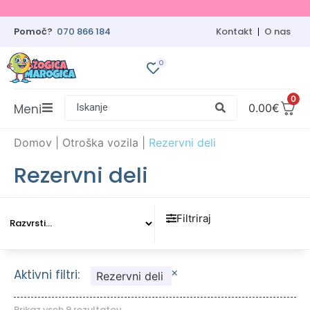
Pomoč?
070 866 184
Kontakt
O nas
0
0
Meni
Iskanje
0.00
€
Domov
|
Otroška vozila
|
Rezervni deli
Rezervni deli
Filtriraj
×
Aktivni filtri:
Rezervni deli
Prikaz vseh 9 rezultatov