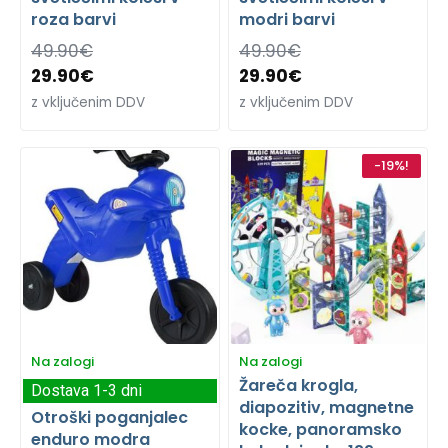
roza barvi
modri barvi
49.90
€
49.90
€
29.90
€
29.90
€
z vključenim DDV
z vključenim DDV
-19%!
Na zalogi
Na zalogi
Žareča krogla,
Dostava 1-3 dni
diapozitiv, magnetne
Otroški poganjalec
kocke, panoramsko
enduro modra