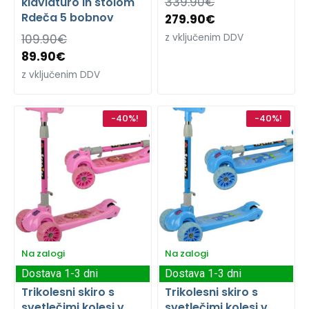
339.90
€
klaviaturo in stolom
Rdeča 5 bobnov
279.90
€
109.90
€
z vključenim DDV
89.90
€
z vključenim DDV
-40%!
-40%!
Na zalogi
Na zalogi
Dostava 1-3 dni
Dostava 1-3 dni
Trikolesni skiro s
Trikolesni skiro s
svetlečimi kolesi v
svetlečimi kolesi v