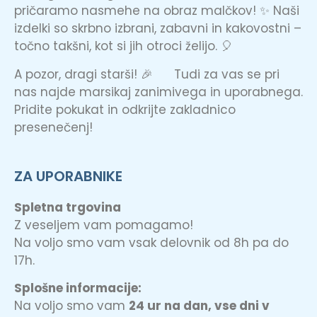
pričaramo nasmehe na obraz malčkov! ✨ Naši
izdelki so skrbno izbrani, zabavni in kakovostni –
točno takšni, kot si jih otroci želijo. 🎈
A pozor, dragi starši! 🎉 Tudi za vas se pri
nas najde marsikaj zanimivega in uporabnega.
Pridite pokukat in odkrijte zakladnico
presenečenj!
ZA UPORABNIKE
Spletna trgovina
Z veseljem vam pomagamo!
Na voljo smo vam vsak delovnik od 8h pa do
17h.
Splošne informacije:
Na voljo smo vam
24 ur na dan, vse dni v