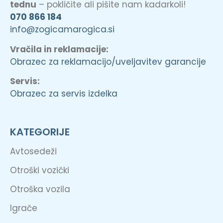
tednu
– pokličite ali pišite nam kadarkoli!
070 866 184
info@zogicamarogica.si
Vračila in reklamacije:
Obrazec za reklamacijo/uveljavitev garancije
Servis:
Obrazec za servis izdelka
KATEGORIJE
Avtosedeži
Otroški vozički
Otroška vozila
Igrače