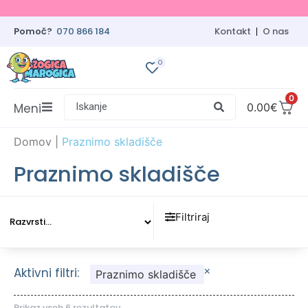
Pomoč?
070 866 184
Kontakt
O nas
0
0
Meni
Iskanje
0.00
€
Domov
|
Praznimo skladišče
Praznimo skladišče
Filtriraj
×
Aktivni filtri:
Praznimo skladišče
Prikaz vseh 6 rezultatov