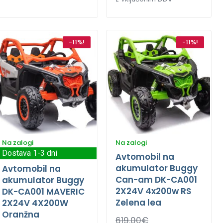
-11%!
-11%!
Na zalogi
Na zalogi
Dostava 1-3 dni
Avtomobil na
akumulator Buggy
Avtomobil na
Can-am DK-CA001
akumulator Buggy
2X24V 4x200w RS
DK-CA001 MAVERIC
Zelena lea
2X24V 4X200W
Oranžna
619.00
€