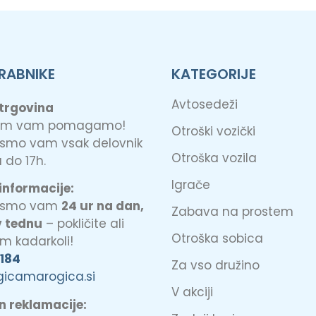
RABNIKE
KATEGORIJE
Avtosedeži
 trgovina
jem vam pomagamo!
Otroški vozički
 smo vam vsak delovnik
Otroška vozila
 do 17h.
Igrače
informacije:
o smo vam
24 ur na dan,
Zabava na prostem
v tednu
– pokličite ali
Otroška sobica
am kadarkoli!
 184
Za vso družino
gicamarogica.si
V akciji
in reklamacije: