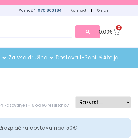
Pomoč?
070 866 184
Kontakt
O nas
0
0.00
€
Za vso družino
Dostava 1-3dni
🚨Akcija
Prikazovanje 1–16 od 66 rezultatov
Brezplačna dostava nad 50€