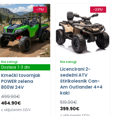
-7%!
-23%!
Na zalogi
Na zalogi
Dostava 1-3 dni
Licencirani 2-
sedežni ATV
Kmečki tovornjak
štirikolesnik Can-
POWER zelena
Am Outlander 4×4
800W 24V
kaki
499.90
€
519.90
€
464.90
€
399.90
€
z vključenim DDV
z vključenim DDV