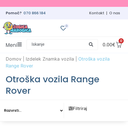
Pomoč?
070 866 184
Kontakt
O nas
0
0
Meni
Iskanje
0.00
€
Domov
|
Izdelek Znamka vozila
|
Otroška vozila
Range Rover
Otroška vozila Range
Rover
Filtriraj