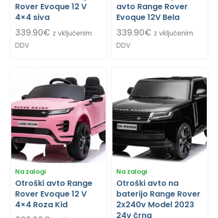
Rover Evoque 12 V
avto Range Rover
4×4 siva
Evoque 12V Bela
339.90
€
339.90
€
z vključenim
z vključenim
DDV
DDV
Na zalogi
Na zalogi
Otroški avto Range
Otroški avto na
Rover Evoque 12 V
baterijo Range Rover
4×4 Roza Kid
2x240v Model 2023
24v črna