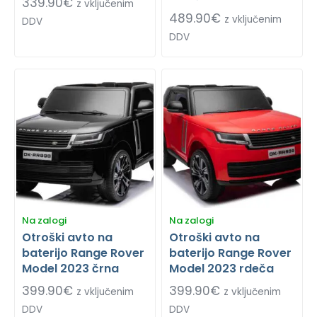
339.90
€
z vključenim
489.90
€
z vključenim
DDV
DDV
Na zalogi
Na zalogi
Otroški avto na
Otroški avto na
baterijo Range Rover
baterijo Range Rover
Model 2023 črna
Model 2023 rdeča
399.90
€
399.90
€
z vključenim
z vključenim
DDV
DDV