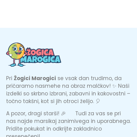
Pri
Žogici Marogici
se vsak dan trudimo, da
pričaramo nasmehe na obraz malčkov! ✨ Naši
izdelki so skrbno izbrani, zabavni in kakovostni –
točno takšni, kot si jih otroci želijo. 🎈
A pozor, dragi starši! 🎉 Tudi za vas se pri
nas najde marsikaj zanimivega in uporabnega.
Pridite pokukat in odkrijte zakladnico
presenečenj!