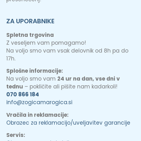
ZA UPORABNIKE
Spletna trgovina
Z veseljem vam pomagamo!
Na voljo smo vam vsak delovnik od 8h pa do
17h.
Splošne informacije:
Na voljo smo vam
24 ur na dan, vse dni v
tednu
– pokličite ali pišite nam kadarkoli!
070 866 184
info@zogicamarogica.si
Vračila in reklamacije:
Obrazec za reklamacijo/uveljavitev garancije
Servis: