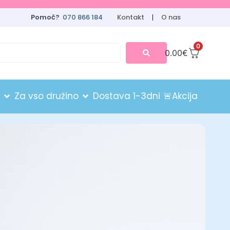
Pomoč?
070 866 184
Kontakt
O nas
0
0.00
€
Za vso družino
Dostava 1-3dni
🚨Akcija