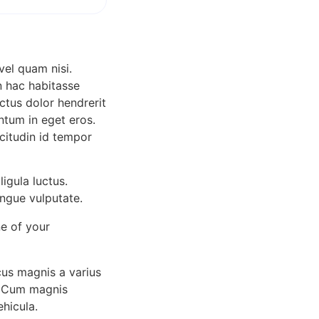
vel quam nisi.
In hac habitasse
ctus dolor hendrerit
ntum in eget eros.
icitudin id tempor
ligula luctus.
ngue vulputate.
ne of your
cus magnis a varius
e. Cum magnis
hicula.