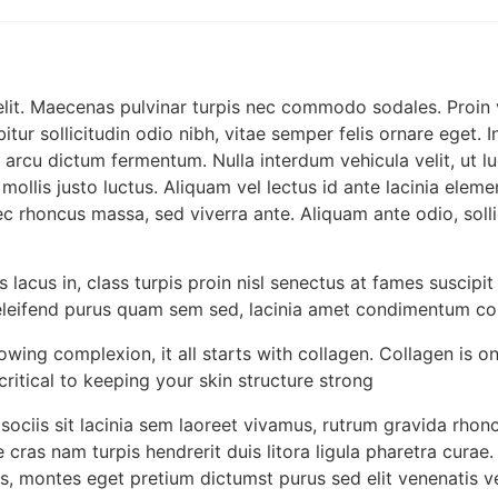
elit. Maecenas pulvinar turpis nec commodo sodales. Proin 
tur sollicitudin odio nibh, vitae semper felis ornare eget. 
arcu dictum fermentum. Nulla interdum vehicula velit, ut lu
ollis justo luctus. Aliquam vel lectus id ante lacinia eleme
nec rhoncus massa, sed viverra ante. Aliquam ante odio, soll
lacus in, class turpis proin nisl senectus at fames suscipit 
 eleifend purus quam sem sed, lacinia amet condimentum co
owing complexion, it all starts with collagen. Collagen is o
critical to keeping your skin structure strong
ociis sit lacinia sem laoreet vivamus, rutrum gravida rhon
 cras nam turpis hendrerit duis litora ligula pharetra cura
s, montes eget pretium dictumst purus sed elit venenatis ve