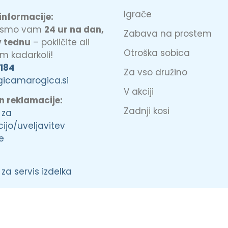
Igrače
informacije:
o smo vam
24 ur na dan,
Zabava na prostem
v tednu
– pokličite ali
Otroška sobica
am kadarkoli!
 184
Za vso družino
gicamarogica.si
V akciji
in reklamacije:
Zadnji kosi
 za
ijo/uveljavitev
e
za servis izdelka