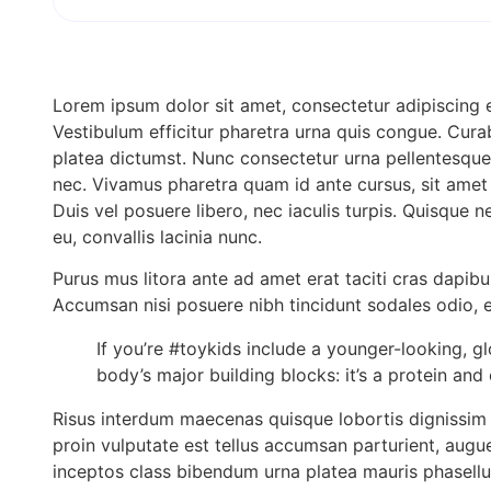
Lorem ipsum dolor sit amet, consectetur adipiscing 
Vestibulum efficitur pharetra urna quis congue. Curabi
platea dictumst. Nunc consectetur urna pellentesque 
nec. Vivamus pharetra quam id ante cursus, sit amet m
Duis vel posuere libero, nec iaculis turpis. Quisque 
eu, convallis lacinia nunc.
Purus mus litora ante ad amet erat taciti cras dapibus 
Accumsan nisi posuere nibh tincidunt sodales odio,
If you’re #toykids include a younger-looking, gl
body’s major building blocks: it’s a protein and 
Risus interdum maecenas quisque lobortis dignissim s
proin vulputate est tellus accumsan parturient, augue
inceptos class bibendum urna platea mauris phasellu