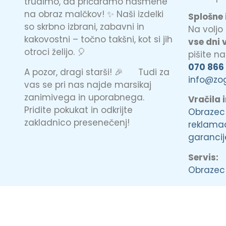
trudimo, da pričaramo nasmehe
na obraz malčkov! ✨ Naši izdelki
Splošne 
so skrbno izbrani, zabavni in
Na volj
kakovostni – točno takšni, kot si jih
vse dni 
otroci želijo. 🎈
pišite n
070 866
A pozor, dragi starši! 🎉 Tudi za
info@zo
vas se pri nas najde marsikaj
zanimivega in uporabnega.
Vračila 
Pridite pokukat in odkrijte
Obrazec
zakladnico presenečenj!
reklamac
garancij
Servis:
Obrazec 