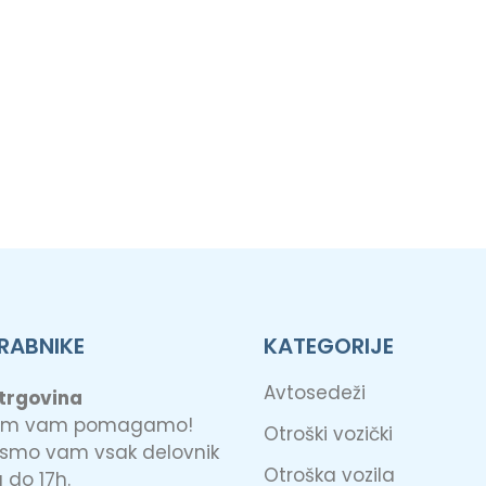
RABNIKE
KATEGORIJE
Avtosedeži
 trgovina
jem vam pomagamo!
Otroški vozički
 smo vam vsak delovnik
Otroška vozila
 do 17h.