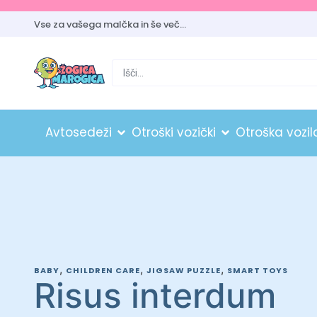
Vse za vašega malčka in še več…
Avtosedeži
Otroški vozički
Otroška vozil
,
,
,
BABY
CHILDREN CARE
JIGSAW PUZZLE
SMART TOYS
Risus interdum