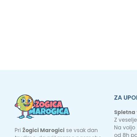
ZA UPO
Spletna
Z vesel
Na voljo
Pri
Žogici Marogici
se vsak dan
od 8h pa