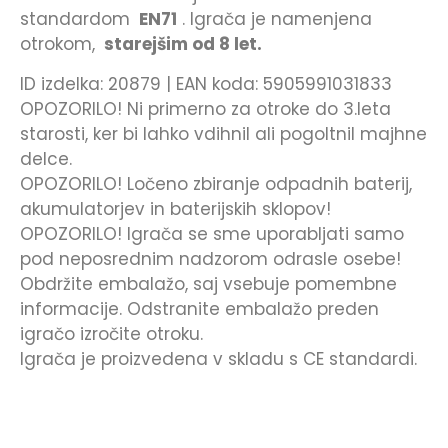
standardom
EN71
. Igrača je namenjena
otrokom,
starejšim od 8 let.
ID izdelka: 20879 | EAN koda: 5905991031833
OPOZORILO! Ni primerno za otroke do 3.leta
starosti, ker bi lahko vdihnil ali pogoltnil majhne
delce.
OPOZORILO! Ločeno zbiranje odpadnih baterij,
akumulatorjev in baterijskih sklopov!
OPOZORILO! Igrača se sme uporabljati samo
pod neposrednim nadzorom odrasle osebe!
Obdržite embalažo, saj vsebuje pomembne
informacije. Odstranite embalažo preden
igračo izročite otroku.
Igrača je proizvedena v skladu s CE standardi.