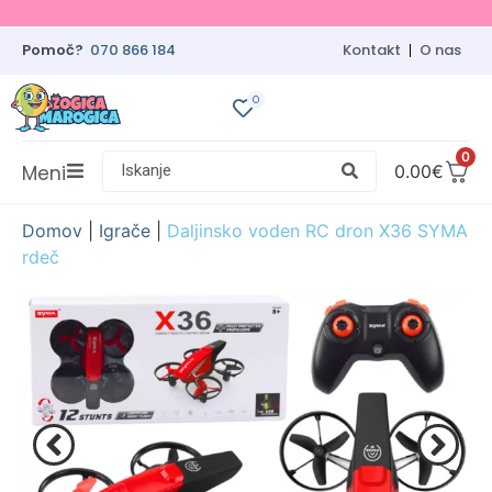
Pomoč?
070 866 184
Kontakt
O nas
0
0
Meni
Iskanje
0.00
€
Domov
|
Igrače
|
Daljinsko voden RC dron X36 SYMA
rdeč