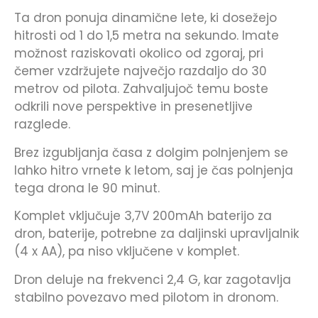
Ta dron ponuja dinamične lete, ki dosežejo
hitrosti od 1 do 1,5 metra na sekundo. Imate
možnost raziskovati okolico od zgoraj, pri
čemer vzdržujete največjo razdaljo do 30
metrov od pilota. Zahvaljujoč temu boste
odkrili nove perspektive in presenetljive
razglede.
Brez izgubljanja časa z dolgim ​​polnjenjem se
lahko hitro vrnete k letom, saj je čas polnjenja
tega drona le 90 minut.
Komplet vključuje 3,7V 200mAh baterijo za
dron, baterije, potrebne za daljinski upravljalnik
(4 x AA), pa niso vključene v komplet.
Dron deluje na frekvenci 2,4 G, kar zagotavlja
stabilno povezavo med pilotom in dronom.