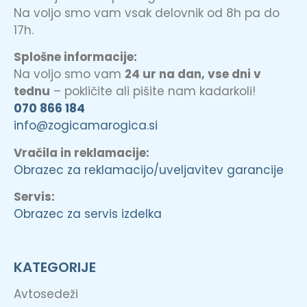
Na voljo smo vam vsak delovnik od 8h pa do
17h.
Splošne informacije:
Na voljo smo vam
24 ur na dan, vse dni v
tednu
– pokličite ali pišite nam kadarkoli!
070 866 184
info@zogicamarogica.si
Vračila in reklamacije:
Obrazec za reklamacijo/uveljavitev garancije
Servis:
Obrazec za servis izdelka
KATEGORIJE
Avtosedeži