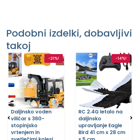
Podobni izdelki, dobavljivi
takoj
-21%!
-14%!
Daljinsko voden
RC 2.4G letalo na
viličar s 360-
daljinsko
stopinjsko
upravljanje Eagle
vrtenjem in
Bird 41 cm x 28 cm
svetlečimi kolesi
x 5 cm