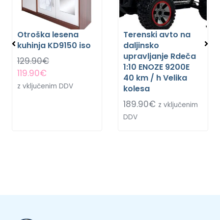
Otroška lesena
Terenski avto na
kuhinja KD9150 iso
daljinsko
upravljanje Rdeča
129.90
€
1:10 ENOZE 9200E
119.90
€
40 km / h Velika
z vključenim DDV
kolesa
189.90
€
z vključenim
DDV