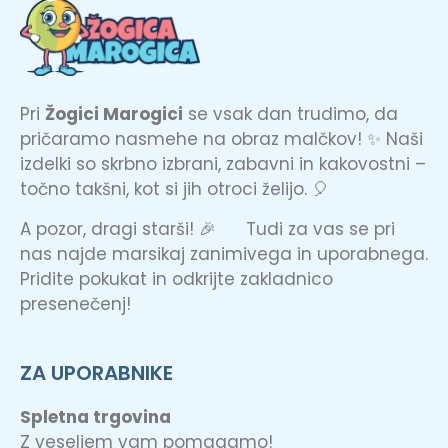
Pri
Žogici Marogici
se vsak dan trudimo, da
pričaramo nasmehe na obraz malčkov! ✨ Naši
izdelki so skrbno izbrani, zabavni in kakovostni –
točno takšni, kot si jih otroci želijo. 🎈
A pozor, dragi starši! 🎉 Tudi za vas se pri
nas najde marsikaj zanimivega in uporabnega.
Pridite pokukat in odkrijte zakladnico
presenečenj!
ZA UPORABNIKE
Spletna trgovina
Z veseljem vam pomagamo!