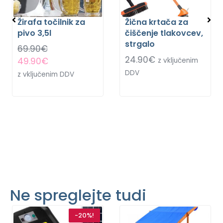
Žirafa točilnik za
Žična krtača za
pivo 3,5l
čiščenje tlakovcev,
strgalo
69.90
€
24.90
€
49.90
€
z vključenim
DDV
z vključenim DDV
Ne spreglejte tudi
-20%!