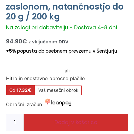
zaslonom, natančnostjo do
20 g / 200 kg
Na zalogi pri dobavitelju - Dostava 4-8 dni
94.90
€
z vključenim DDV
+5%
popusta ob osebnem prevzemu v Šentjurju
ali
Hitro in enostavno obročno plačilo
€
Od
17.32
Vaš mesečni obrok
Obročni izračun
Dodaj v košarico