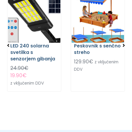
LED 240 solarna
Peskovnik s senčno
svetilka s
streho
senzorjem gibanja
129.90
€
z vključenim
24.90
€
DDV
19.90
€
z vključenim DDV