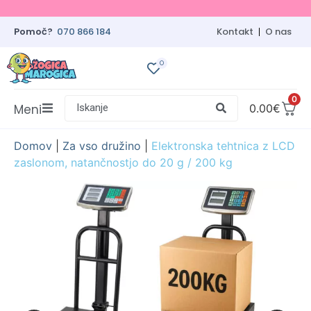
Pomoč?
070 866 184
Kontakt
O nas
0
0
Meni
Iskanje
0.00
€
Domov
|
Za vso družino
|
Elektronska tehtnica z LCD
zaslonom, natančnostjo do 20 g / 200 kg