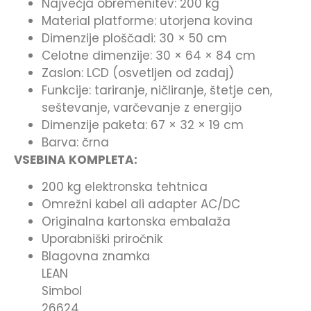
Največja obremenitev: 200 kg
Material platforme: utorjena kovina
Dimenzije ploščadi: 30 × 50 cm
Celotne dimenzije: 30 × 64 × 84 cm
Zaslon: LCD (osvetljen od zadaj)
Funkcije: tariranje, ničliranje, štetje cen,
seštevanje, varčevanje z energijo
Dimenzije paketa: 67 × 32 × 19 cm
Barva: črna
VSEBINA KOMPLETA:
200 kg elektronska tehtnica
Omrežni kabel ali adapter AC/DC
Originalna kartonska embalaža
Uporabniški priročnik
Blagovna znamka
LEAN
Simbol
26624