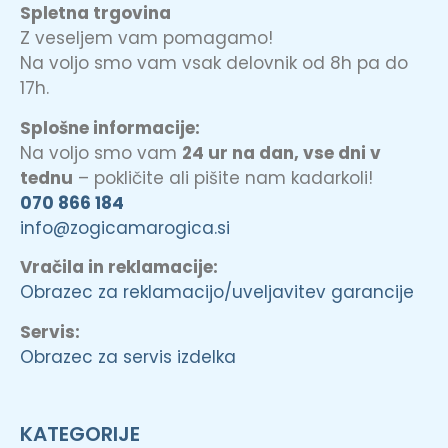
Spletna trgovina
Z veseljem vam pomagamo!
Na voljo smo vam vsak delovnik od 8h pa do
17h.
Splošne informacije:
Na voljo smo vam
24 ur na dan, vse dni v
tednu
– pokličite ali pišite nam kadarkoli!
070 866 184
info@zogicamarogica.si
Vračila in reklamacije:
Obrazec za reklamacijo/uveljavitev garancije
Servis:
Obrazec za servis izdelka
KATEGORIJE