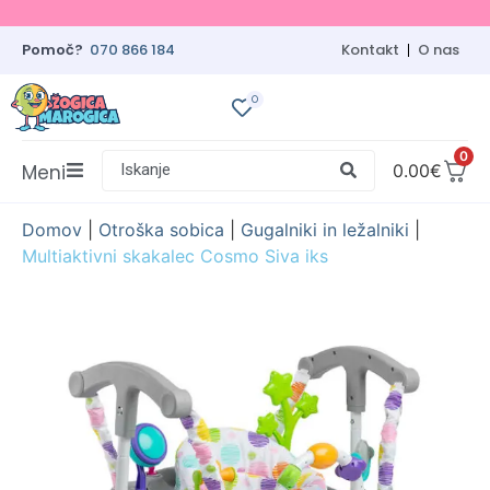
Pomoč?
070 866 184
Kontakt
O nas
0
0
Meni
Iskanje
0.00
€
Domov
|
Otroška sobica
|
Gugalniki in ležalniki
|
Multiaktivni skakalec Cosmo Siva iks