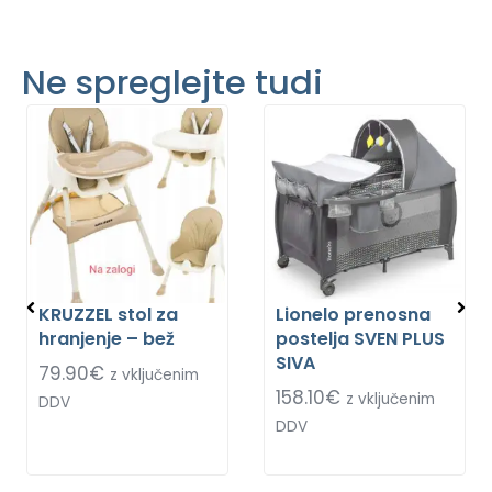
Ne spreglejte tudi
KRUZZEL stol za
Lionelo prenosna
hranjenje – bež
postelja SVEN PLUS
SIVA
79.90
€
z vključenim
158.10
€
z vključenim
DDV
DDV