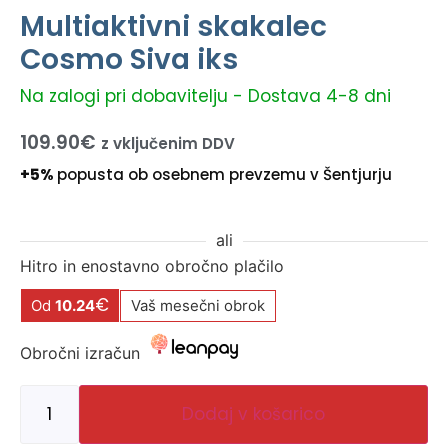
Multiaktivni skakalec
Cosmo Siva iks
Na zalogi pri dobavitelju - Dostava 4-8 dni
109.90
€
z vključenim DDV
+5%
popusta ob osebnem prevzemu v Šentjurju
ali
Hitro in enostavno obročno plačilo
€
Od
10.24
Vaš mesečni obrok
Obročni izračun
Dodaj v košarico