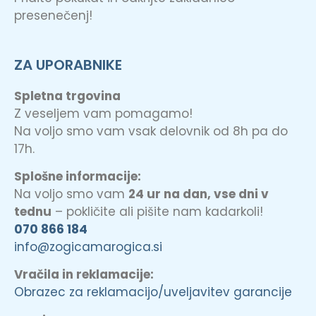
presenečenj!
ZA UPORABNIKE
Spletna trgovina
Z veseljem vam pomagamo!
Na voljo smo vam vsak delovnik od 8h pa do
17h.
Splošne informacije:
Na voljo smo vam
24 ur na dan, vse dni v
tednu
– pokličite ali pišite nam kadarkoli!
070 866 184
info@zogicamarogica.si
Vračila in reklamacije:
Obrazec za reklamacijo/uveljavitev garancije