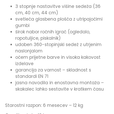
3 stopnje nastavitve višine sedeža (36
cm, 40 cm, 44 cm)
svetleča glasbena plošča z utripajočimi
gumbi
širok nabor ročnih igrač (ogledalo,
ropotuljice, piskalnik)
udoben 360-stopinjski sedež z utrjenim
naslonjalom
očem prijetne barve in visoka kakovost
izdelave
garancija za varnost – skladnost s
standardi EN 71
jasna navodila in enostavna montaža –
skakalec lahko sestavite v kratkem času
Starostni razpon: 6 mesecev – 12 kg