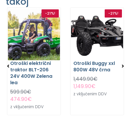
takoj
-21%!
-21%!
Otroški električni
Otroški Buggy xxl
traktor BLT-206
800W 48V črna
24V 400W Zelena
1,449.90
€
lea
1,149.90
€
599.90
€
z vključenim DDV
474.90
€
z vključenim DDV