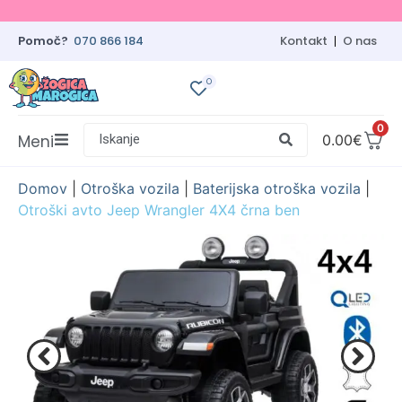
Pomoč?
070 866 184
Kontakt
O nas
0
0
Meni
Iskanje
0.00
€
Domov
|
Otroška vozila
|
Baterijska otroška vozila
|
Otroški avto Jeep Wrangler 4X4 črna ben