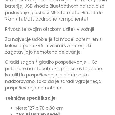
baterija, USB vhod z Bluetoothom na radio za
poslušanje glasbe v MP3 formatu. Hitrost do
7km / h. Matt podrobne komponente!
Privoščite svojim otrokom užitek v vožnji!
Za največje udobje je ta model opremljen s
kolesi iz pene EVA in vsemi vzmetenji, ki
zagotavljajo nemoteno delovanje.
Gladki zagon / gladko pospeševanje – Ko
pritisnete na stopalko za plin, se avto začne
kotaliti in pospeševanje je elektronsko
nadzorovano, tako da je zaradi vgrajenega
pospeševanja nemoteno.
Tehnične specifikacije:
Mere: 127 x 70 x 80 cm
Dvojni usnjen sedež