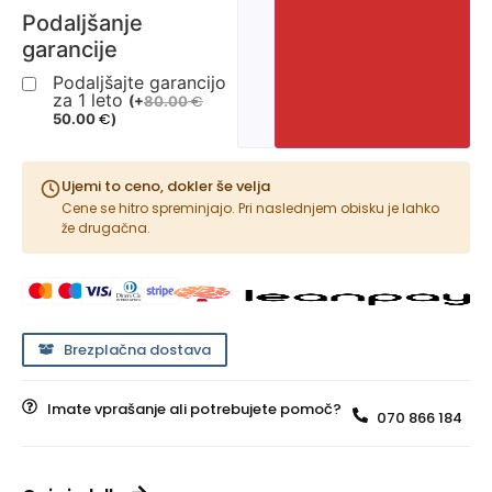
Podaljšanje
garancije
Podaljšajte garancijo
za 1 leto
€
(
+
80.00
€
50.00
)
Ujemi to ceno, dokler še velja
Cene se hitro spreminjajo. Pri naslednjem obisku je lahko
že drugačna.
Brezplačna dostava
Imate vprašanje ali potrebujete pomoč?
070 866 184