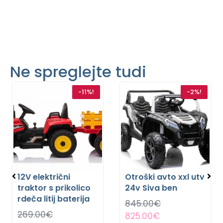
Ne spreglejte tudi
-11%!
-2%!
12V električni
Otroški avto xxl utv
traktor s prikolico
24v Siva ben
rdeča litij baterija
845.00
€
269.00
€
825.00
€