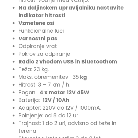
hitrosti vožnje med vožnjo.
Na daljinskem upravljalniku nastavite
indikator hitrosti
Vzmetene osi
Funkcionalne luči
Varnostni pas
Odpiranje vrat
Pokrov za odpiranje
Radio z vhodom USB in Bluetoothom
Teža: 23 kg.
Maks. obremenitev: 35
kg
.
Hitrost: 3 – 7 km / h.
Pogon:
4 x motor 12V 45W
Baterija:
12V / 10Ah
Adapter: 220V do 12V / 1000mA.
Polnjenje: od 8 do 12 ur
Trajnost: 1 do 2 uri, odvisno od teže in
terena