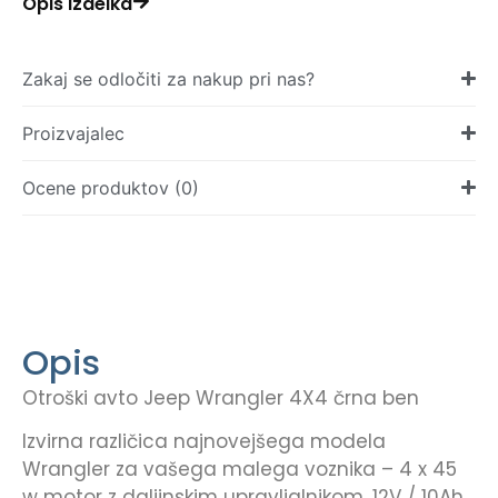
Opis izdelka
Zakaj se odločiti za nakup pri nas?
Proizvajalec
Ocene produktov (0)
Opis
Otroški avto Jeep Wrangler 4X4 črna ben
Izvirna različica najnovejšega modela
Wrangler za vašega malega voznika – 4 x 45
w motor z daljinskim upravljalnikom, 12V / 10Ah