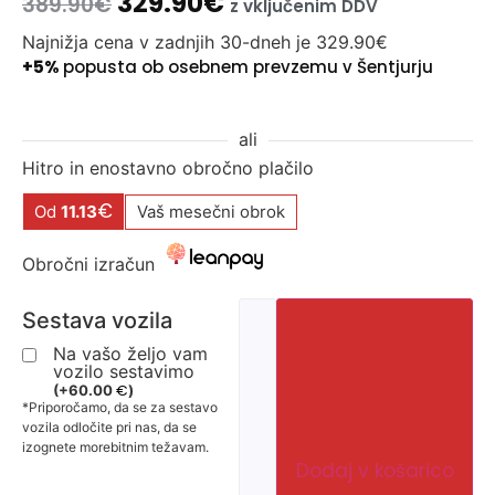
329.90
€
389.90
€
z vključenim DDV
Najnižja cena v zadnjih 30-dneh je
329.90
€
+5%
popusta ob osebnem prevzemu v Šentjurju
ali
Hitro in enostavno obročno plačilo
€
Od
11.13
Vaš mesečni obrok
Obročni izračun
Sestava vozila
Na vašo željo vam
vozilo sestavimo
€
(
+
60.00
)
*Priporočamo, da se za sestavo
vozila odločite pri nas, da se
izognete morebitnim težavam.
Dodaj v košarico