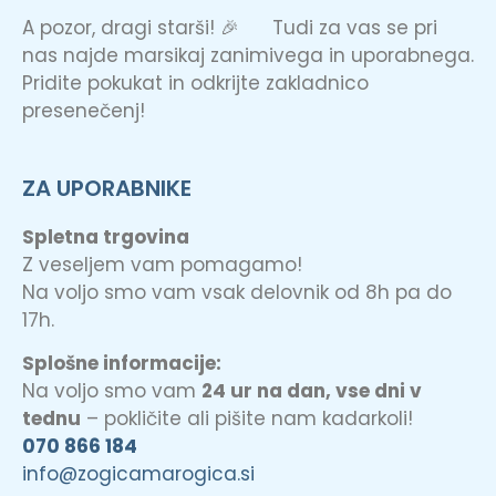
A pozor, dragi starši! 🎉 Tudi za vas se pri
nas najde marsikaj zanimivega in uporabnega.
Pridite pokukat in odkrijte zakladnico
presenečenj!
ZA UPORABNIKE
Spletna trgovina
Z veseljem vam pomagamo!
Na voljo smo vam vsak delovnik od 8h pa do
17h.
Splošne informacije:
Na voljo smo vam
24 ur na dan, vse dni v
tednu
– pokličite ali pišite nam kadarkoli!
070 866 184
info@zogicamarogica.si