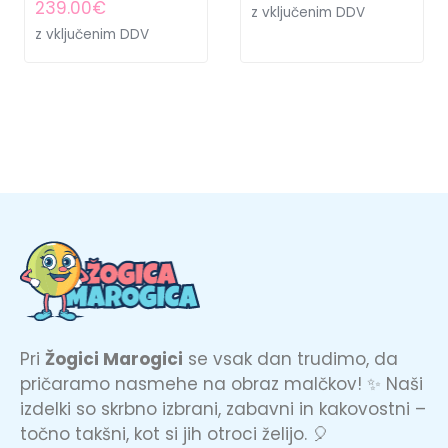
239.00
€
z vključenim DDV
z vključenim DDV
Pri
Žogici Marogici
se vsak dan trudimo, da
pričaramo nasmehe na obraz malčkov! ✨ Naši
izdelki so skrbno izbrani, zabavni in kakovostni –
točno takšni, kot si jih otroci želijo. 🎈