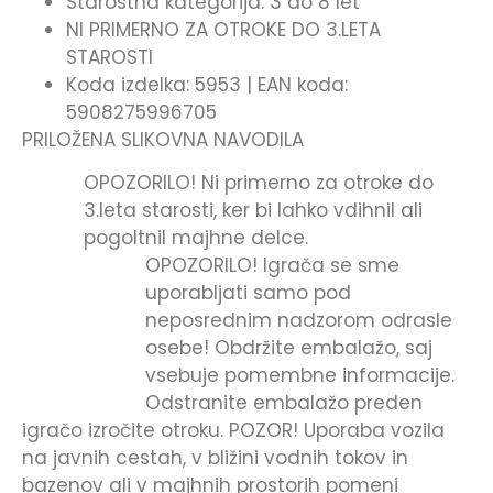
Starostna kategorija: 3 do 8 let
NI PRIMERNO ZA OTROKE DO 3.LETA
STAROSTI
Koda izdelka: 5953 | EAN koda:
5908275996705
PRILOŽENA SLIKOVNA NAVODILA
OPOZORILO! Ni primerno za otroke do
3.leta starosti, ker bi lahko vdihnil ali
pogoltnil majhne delce.
OPOZORILO! Igrača se sme
uporabljati samo pod
neposrednim nadzorom odrasle
osebe! Obdržite embalažo, saj
vsebuje pomembne informacije.
Odstranite embalažo preden
igračo izročite otroku. POZOR! Uporaba vozila
na javnih cestah, v bližini vodnih tokov in
bazenov ali v majhnih prostorih pomeni