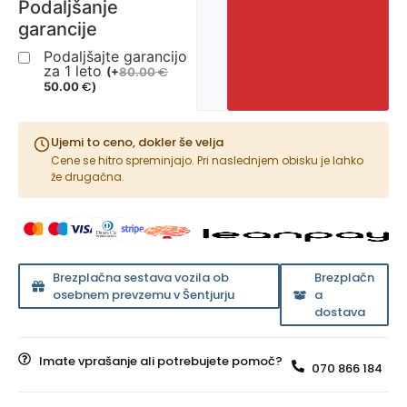
Podaljšanje
garancije
Podaljšajte garancijo
za 1 leto
€
(
+
80.00
€
50.00
)
Ujemi to ceno, dokler še velja
Cene se hitro spreminjajo. Pri naslednjem obisku je lahko
že drugačna.
Brezplačna sestava vozila ob
Brezplačn
osebnem prevzemu v Šentjurju
a
dostava
Imate vprašanje ali potrebujete pomoč?
070 866 184