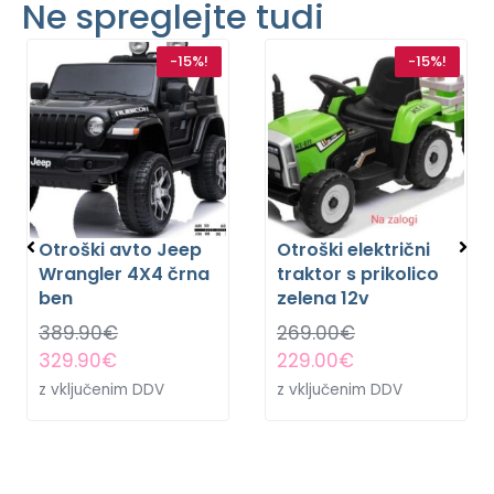
Ne spreglejte tudi
-15%!
-15%!
Otroški avto Jeep
Otroški električni
Wrangler 4X4 črna
traktor s prikolico
ben
zelena 12v
389.90
€
269.00
€
329.90
€
229.00
€
z vključenim DDV
z vključenim DDV