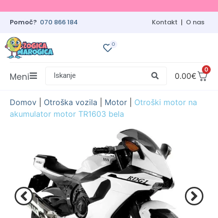
Pomoč?
070 866 184
Kontakt
O nas
0
0
Meni
Iskanje
0.00
€
Domov
|
Otroška vozila
|
Motor
|
Otroški motor na
akumulator motor TR1603 bela