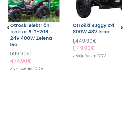
Otroški električni
Otroški Buggy xxl
traktor BLT-206
800W 48V črna
24V 400W Zelena
1,449.90
€
lea
1,149.90
€
599.90
€
z vključenim DDV
474.90
€
z vključenim DDV