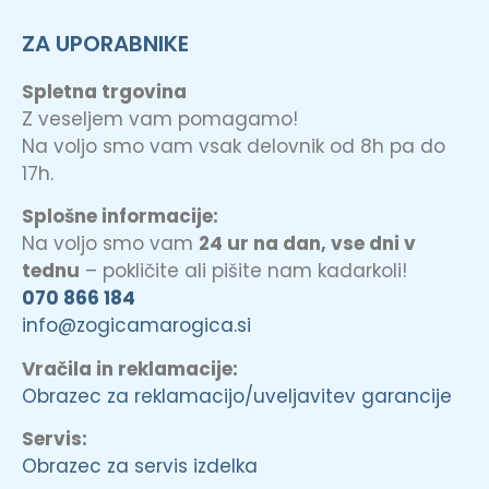
ZA UPORABNIKE
Spletna trgovina
Z veseljem vam pomagamo!
Na voljo smo vam vsak delovnik od 8h pa do
17h.
Splošne informacije:
Na voljo smo vam
24 ur na dan, vse dni v
tednu
– pokličite ali pišite nam kadarkoli!
070 866 184
info@zogicamarogica.si
Vračila in reklamacije:
Obrazec za reklamacijo/uveljavitev garancije
Servis:
Obrazec za servis izdelka