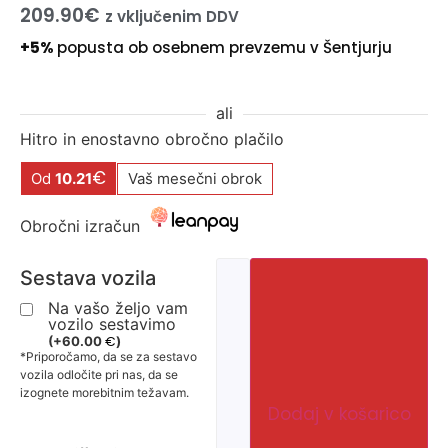
209.90
€
z vključenim DDV
+5%
popusta ob osebnem prevzemu v Šentjurju
ali
Hitro in enostavno obročno plačilo
€
Od
10.21
Vaš mesečni obrok
Obročni izračun
Sestava vozila
Na vašo željo vam
vozilo sestavimo
€
(
+
60.00
)
*Priporočamo, da se za sestavo
vozila odločite pri nas, da se
izognete morebitnim težavam.
Dodaj v košarico