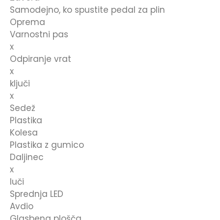
Samodejno, ko spustite pedal za plin
Oprema
Varnostni pas
x
Odpiranje vrat
x
ključi
x
Sedež
Plastika
Kolesa
Plastika z gumico
Daljinec
x
luči
Sprednja LED
Avdio
Glasbena plošča