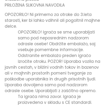
PRILOŽENA SLIKOVNA NAVODILA
OPOZORILO! Ni primerno za otroke do 3.leta
starosti, ker bi lahko vdihnil ali pogoltnil majhne
delce.
OPOZORILO! Igrača se sme uporabljati
samo pod neposrednim nadzorom
odrasle osebe! Obdržite embalažo, saj
vsebuje pomembne informacije.
Odstranite embalažo preden igračo
izročite otroku. POZOR! Uporaba vozila na
javnih cestah, v bližini vodnih tokov in bazenov
ali v majhnih prostorih pomeni tveganje za
poškodbe uporabnika in drugih prisotnih ljudi.
Uporaba dovoljena samo pod nadzorom
odrasle osebe. Uporabljati z zaščitno opremo.
Ta igrača nima zavor.
Igrača je
proizvedena v skladu s CE standardi.