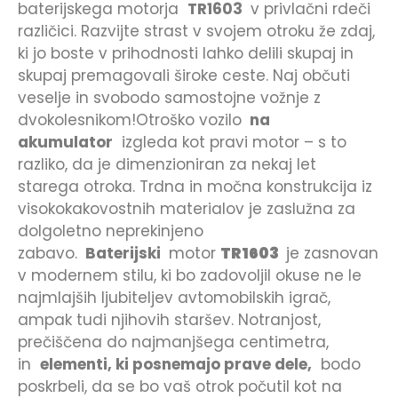
baterijskega motorja
TR1603
v privlačni rdeči
različici. Razvijte strast v svojem otroku že zdaj,
ki jo boste v prihodnosti lahko delili skupaj in
skupaj premagovali široke ceste. Naj občuti
veselje in svobodo samostojne vožnje z
dvokolesnikom!
Otroško vozilo
na
akumulator
izgleda kot pravi motor – s to
razliko, da je dimenzioniran za nekaj let
starega otroka. Trdna in močna konstrukcija iz
visokokakovostnih materialov je zaslužna za
dolgoletno neprekinjeno
zabavo.
Baterijski
motor
TR1603
je zasnovan
v modernem stilu, ki bo zadovoljil okuse ne le
najmlajših ljubiteljev avtomobilskih igrač,
ampak tudi njihovih staršev. Notranjost,
prečiščena do najmanjšega centimetra,
in
elementi, ki posnemajo prave dele,
bodo
poskrbeli, da se bo vaš otrok počutil kot na