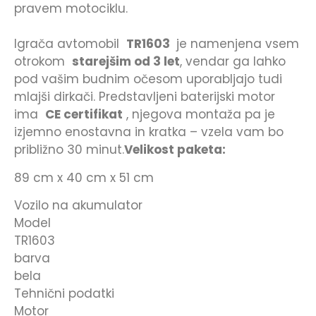
pravem motociklu.
Igrača avtomobil
TR1603
je namenjena vsem
otrokom
starejšim od 3 let
, vendar ga lahko
pod vašim budnim očesom uporabljajo tudi
mlajši dirkači. Predstavljeni baterijski motor
ima
CE certifikat
, njegova montaža pa je
izjemno enostavna in kratka – vzela vam bo
približno 30 minut.
Velikost paketa:
89 cm x 40 cm x 51 cm
Vozilo na akumulator
Model
TR1603
barva
bela
Tehnični podatki
Motor