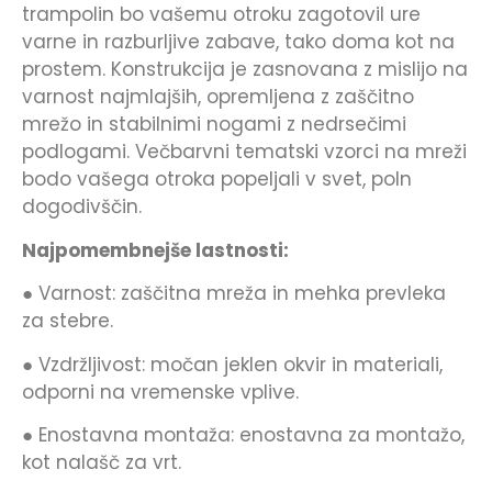
trampolin bo vašemu otroku zagotovil ure
varne in razburljive zabave, tako doma kot na
prostem. Konstrukcija je zasnovana z mislijo na
varnost najmlajših, opremljena z zaščitno
mrežo in stabilnimi nogami z nedrsečimi
podlogami. Večbarvni tematski vzorci na mreži
bodo vašega otroka popeljali v svet, poln
dogodivščin.
Najpomembnejše lastnosti:
● Varnost: zaščitna mreža in mehka prevleka
za stebre.
● Vzdržljivost: močan jeklen okvir in materiali,
odporni na vremenske vplive.
● Enostavna montaža: enostavna za montažo,
kot nalašč za vrt.