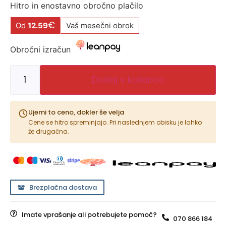
Hitro in enostavno obročno plačilo
€
Od
12.59
Vaš mesečni obrok
Obročni izračun
Dodaj v košarico
Ujemi to ceno, dokler še velja
Cene se hitro spreminjajo. Pri naslednjem obisku je lahko
že drugačna.
Brezplačna dostava
Imate vprašanje ali potrebujete pomoč?
070 866 184