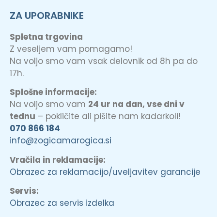
ZA UPORABNIKE
Spletna trgovina
Z veseljem vam pomagamo!
Na voljo smo vam vsak delovnik od 8h pa do
17h.
Splošne informacije:
Na voljo smo vam
24 ur na dan, vse dni v
tednu
– pokličite ali pišite nam kadarkoli!
070 866 184
info@zogicamarogica.si
Vračila in reklamacije:
Obrazec za reklamacijo/uveljavitev garancije
Servis:
Obrazec za servis izdelka