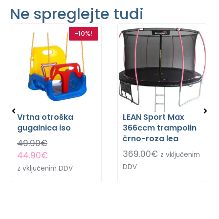
Ne spreglejte tudi
-10%!
Vrtna otroška
LEAN Sport Max
gugalnica iso
366ccm trampolin
črno-roza lea
49.90
€
369.00
€
44.90
€
z vključenim
DDV
z vključenim DDV