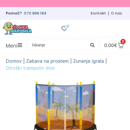
Pomoč?
070 866 184
Kontakt
O nas
0
0
Meni
Iskanje
0.00
€
Domov
|
Zabava na prostem
|
Zunanja igrala
|
Otroški trampolin dino