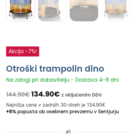
Akcija -7%!
Otroški trampolin dino
Na zalogi pri dobavitelju - Dostava 4-8 dni
134.90
€
144.90
€
z vključenim DDV
Najnižja cena v zadnjih 30-dneh je
134.90
€
+5%
popusta ob osebnem prevzemu v Šentjurju
ali