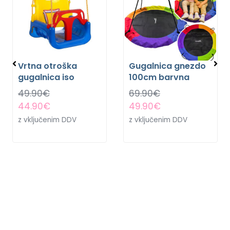
Vrtna otroška
Gugalnica gnezdo
gugalnica iso
100cm barvna
49.90
€
69.90
€
44.90
€
49.90
€
z vključenim DDV
z vključenim DDV