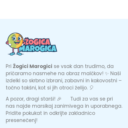
Pri
Žogici Marogici
se vsak dan trudimo, da
pričaramo nasmehe na obraz malčkov! ✨ Naši
izdelki so skrbno izbrani, zabavni in kakovostni –
točno takšni, kot si jih otroci želijo. 🎈
A pozor, dragi starši! 🎉 Tudi za vas se pri
nas najde marsikaj zanimivega in uporabnega.
Pridite pokukat in odkrijte zakladnico
presenečenj!