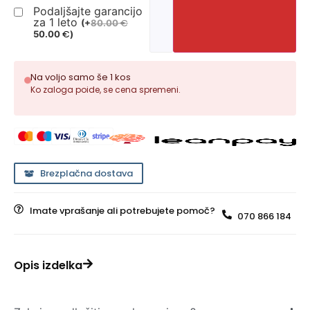
Podaljšajte garancijo
za 1 leto
€
(
+
80.00
€
50.00
)
Na voljo samo še 1 kos
Ko zaloga poide, se cena spremeni.
Brezplačna dostava
Imate vprašanje ali potrebujete pomoč?
070 866 184
Opis izdelka