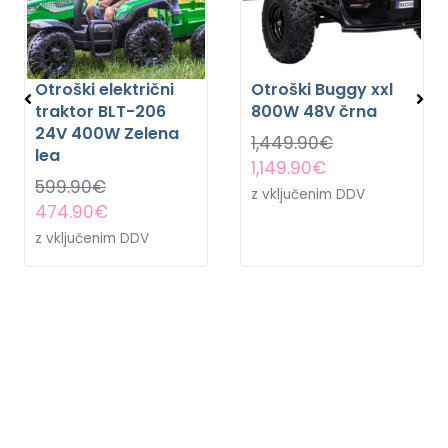
Otroški električni
Otroški Buggy xxl
traktor BLT-206
800W 48V črna
24V 400W Zelena
1,449.90
€
lea
1,149.90
€
599.90
€
z vključenim DDV
474.90
€
z vključenim DDV