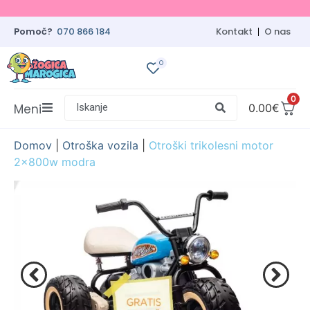
Pomoč?
070 866 184
Kontakt
O nas
0
0
Meni
Iskanje
0.00
€
Domov
|
Otroška vozila
|
Otroški trikolesni motor
2x800w modra