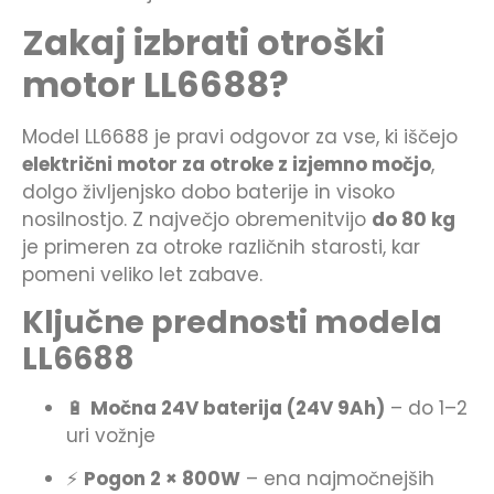
Zakaj izbrati otroški
motor LL6688?
Model LL6688 je pravi odgovor za vse, ki iščejo
električni motor za otroke z izjemno močjo
,
dolgo življenjsko dobo baterije in visoko
nosilnostjo. Z največjo obremenitvijo
do 80 kg
je primeren za otroke različnih starosti, kar
pomeni veliko let zabave.
Ključne prednosti modela
LL6688
🔋
Močna 24V baterija (24V 9Ah)
– do 1–2
uri vožnje
⚡
Pogon 2 × 800W
– ena najmočnejših