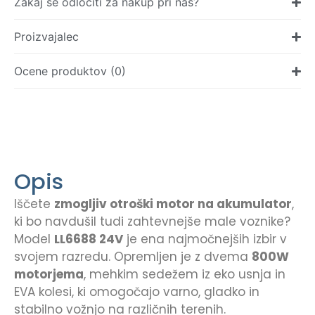
Zakaj se odločiti za nakup pri nas?
Proizvajalec
Ocene produktov (0)
Opis
Iščete
zmogljiv otroški motor na akumulator
,
ki bo navdušil tudi zahtevnejše male voznike?
Model
LL6688 24V
je ena najmočnejših izbir v
svojem razredu. Opremljen je z dvema
800W
motorjema
, mehkim sedežem iz eko usnja in
EVA kolesi, ki omogočajo varno, gladko in
stabilno vožnjo na različnih terenih.