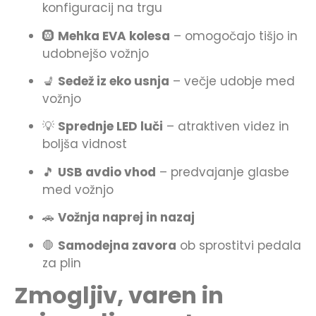
konfiguracij na trgu
🛞
Mehka EVA kolesa
– omogočajo tišjo in
udobnejšo vožnjo
💺
Sedež iz eko usnja
– večje udobje med
vožnjo
💡
Sprednje LED luči
– atraktiven videz in
boljša vidnost
🎵
USB avdio vhod
– predvajanje glasbe
med vožnjo
🚗
Vožnja naprej in nazaj
🛑
Samodejna zavora
ob sprostitvi pedala
za plin
Zmogljiv, varen in