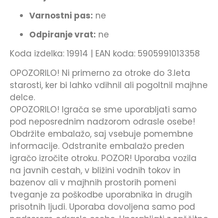
Varnostni pas:
ne
Odpiranje vrat:
ne
Koda izdelka: 19914 | EAN koda: 5905991013358
OPOZORILO! Ni primerno za otroke do 3.leta
starosti, ker bi lahko vdihnil ali pogoltnil majhne
delce.
OPOZORILO! Igrača se sme uporabljati samo
pod neposrednim nadzorom odrasle osebe!
Obdržite embalažo, saj vsebuje pomembne
informacije. Odstranite embalažo preden
igračo izročite otroku. POZOR! Uporaba vozila
na javnih cestah, v bližini vodnih tokov in
bazenov ali v majhnih prostorih pomeni
tveganje za poškodbe uporabnika in drugih
prisotnih ljudi. Uporaba dovoljena samo pod