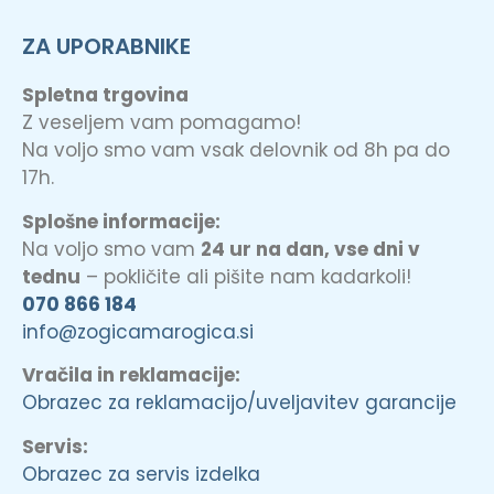
ZA UPORABNIKE
Spletna trgovina
Z veseljem vam pomagamo!
Na voljo smo vam vsak delovnik od 8h pa do
17h.
Splošne informacije:
Na voljo smo vam
24 ur na dan, vse dni v
tednu
– pokličite ali pišite nam kadarkoli!
070 866 184
info@zogicamarogica.si
Vračila in reklamacije:
Obrazec za reklamacijo/uveljavitev garancije
Servis:
Obrazec za servis izdelka