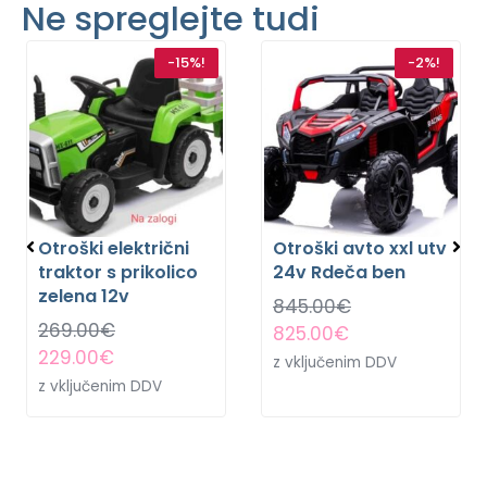
Ne spreglejte tudi
-15%!
-2%!
Otroški električni
Otroški avto xxl utv
traktor s prikolico
24v Rdeča ben
zelena 12v
845.00
€
269.00
€
825.00
€
229.00
€
z vključenim DDV
z vključenim DDV