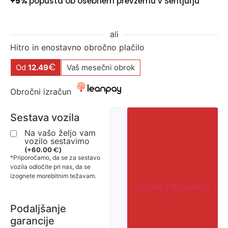
+5%
popusta ob osebnem prevzemu v Šentjurju
ali
Hitro in enostavno obročno plačilo
€
Od
12.49
Vaš mesečni obrok
Obročni izračun
Sestava vozila
Na vašo željo vam
vozilo sestavimo
€
(
+
60.00
)
*Priporočamo, da se za sestavo
vozila odločite pri nas, da se
izognete morebitnim težavam.
Dodaj v košarico
Podaljšanje
garancije