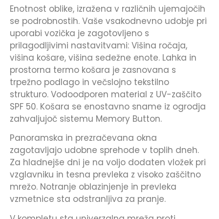
Enotnost oblike, izražena v različnih ujemajočih
se podrobnostih. Vaše vsakodnevno udobje pri
uporabi vozička je zagotovljeno s
prilagodljivimi nastavitvami: Višina ročaja,
višina košare, višina sedežne enote. Lahka in
prostorna termo košara je zasnovana s
trpežno podlago in večslojno tekstilno
strukturo. Vodoodporen material z UV-zaščito
SPF 50. Košara se enostavno sname iz ogrodja
zahvaljujoč sistemu Memory Button.
Panoramska in prezračevana okna
zagotavljajo udobne sprehode v toplih dneh.
Za hladnejše dni je na voljo dodaten vložek pri
vzglavniku in tesna prevleka z visoko zaščitno
mrežo. Notranje oblazinjenje in prevleka
vzmetnice sta odstranljiva za pranje.
V kompletu sta univerzalna mreža proti