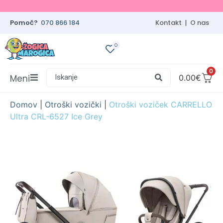
Pomoč?
070 866 184
Kontakt
O nas
0
0
Meni
Iskanje
0.00
€
Domov
|
Otroški vozički
|
Otroški voziček CARRELLO
Ultra CRL-6527 Ice Grey