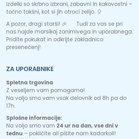
izdelki so skrbno izbrani, zabavni in kakovostni –
točno takšni, kot si jih otroci želijo. 🎈
A pozor, dragi starši! 🎉 Tudi za vas se pri
nas najde marsikaj zanimivega in uporabnega.
Pridite pokukat in odkrijte zakladnico
presenečenj!
ZA UPORABNIKE
Spletna trgovina
Z veseljem vam pomagamo!
Na voljo smo vam vsak delovnik od 8h pa do
17h.
Splošne informacije:
Na voljo smo vam
24 ur na dan, vse dni v
tednu
– pokličite ali pišite nam kadarkoli!