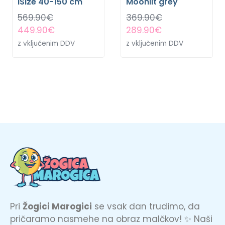
iSize 40-150 cm
Moonlit grey
569.90
€
369.90
€
449.90
€
289.90
€
z vključenim DDV
z vključenim DDV
Pri
Žogici Marogici
se vsak dan trudimo, da
pričaramo nasmehe na obraz malčkov! ✨ Naši