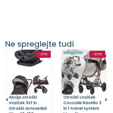
Ne spreglejte tudi
-21%!
-22%!
Akcija otroški
Otroški voziček
voziček 3v1 in
Coccolle Ravello 3
Otroški avtosedež
in 1 travel system