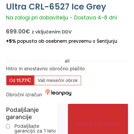
Ultra CRL-6527 Ice Grey
Na zalogi pri dobavitelju - Dostava 4-8 dni
699.00
€
z vključenim DDV
+5%
popusta ob osebnem prevzemu v Šentjurju
ali
Hitro in enostavno obročno plačilo
€
Od
11.77
Vaš mesečni obrok
Obročni izračun
Podaljšanje
garancije
Dodaj v košarico
Podaljšajte
garancijo za 1 leto