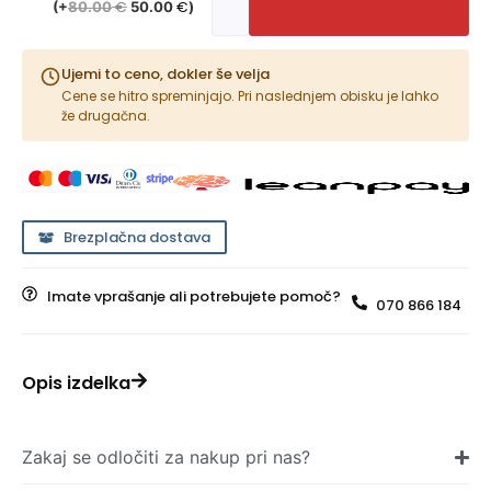
€
€
(
+
80.00
50.00
)
Ujemi to ceno, dokler še velja
Cene se hitro spreminjajo. Pri naslednjem obisku je lahko
že drugačna.
Brezplačna dostava
Imate vprašanje ali potrebujete pomoč?
070 866 184
Opis izdelka
Zakaj se odločiti za nakup pri nas?