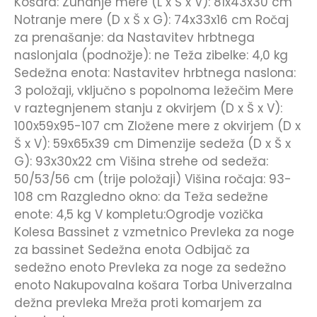
Košara: Zunanje mere (L x Š x V): 81x43x30 cm
Notranje mere (D x Š x G): 74x33x16 cm Ročaj
za prenašanje: da Nastavitev hrbtnega
naslonjala (podnožje): ne Teža zibelke: 4,0 kg
Sedežna enota: Nastavitev hrbtnega naslona:
3 položaji, vključno s popolnoma ležečim Mere
v raztegnjenem stanju z okvirjem (D x Š x V):
100x59x95-107 cm Zložene mere z okvirjem (D x
Š x V): 59x65x39 cm Dimenzije sedeža (D x Š x
G): 93x30x22 cm Višina strehe od sedeža:
50/53/56 cm (trije položaji) Višina ročaja: 93-
108 cm Razgledno okno: da Teža sedežne
enote: 4,5 kg V kompletu:Ogrodje vozička
Kolesa Bassinet z vzmetnico Prevleka za noge
za bassinet Sedežna enota Odbijač za
sedežno enoto Prevleka za noge za sedežno
enoto Nakupovalna košara Torba Univerzalna
dežna prevleka Mreža proti komarjem za