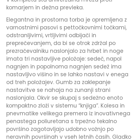
komarjem in dežna prevleka.
Elegantna in prostorna torba je opremljena z
varnostnimi pasovi s pettočkovnimi točkami,
odstranljivimi, vrtljivimi odbijači in
preprečevanjem, da bi se otrok zdržal po
prezračevalniku naslonjalo za hrbet in noge
imata tri nastavljive položaje: sedeč, napol
nagnjen in popolnoma nagnjen sedež ima
nastavljivo višino in se lahko nastavi v enega
od treh položajev. Gumb za zaklepanje
nastavitve se nahaja na zunanji strani
naslonjala. Okvir se skupaj s sedežno enoto
kompaktno zloži v sistemu “knjiga”. Kolesa in
pnevmatike velikega premera iz inovativnega
penastega poliuretana s trpežno tekalno
površino zagotavljajo udobno vožnjo po
neravnih površinah v vseh letnih časih. Gladko