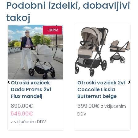
Podobni izdelki, dobavljivi
takoj
-38%!
Otroški voziček
Otroški voziček 2v1
Dada Prams 2v1
Coccolle Lissia
Flux mandelj
Butternut beige
890.00
€
399.90
€
z vključenim
549.00
€
DDV
z vključenim DDV