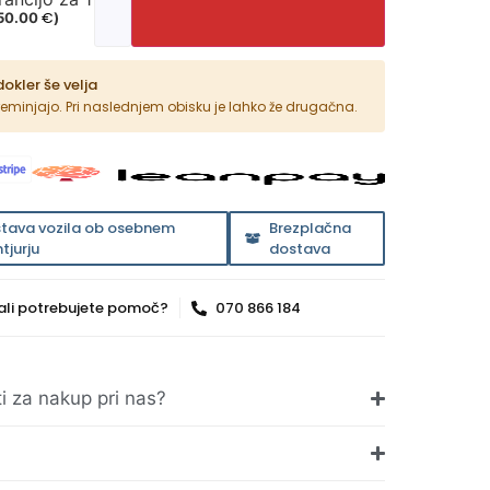
€
50.00
)
dokler še velja
reminjajo. Pri naslednjem obisku je lahko že drugačna.
stava vozila ob osebnem
Brezplačna
tjurju
dostava
ali potrebujete pomoč?
070 866 184
ti za nakup pri nas?