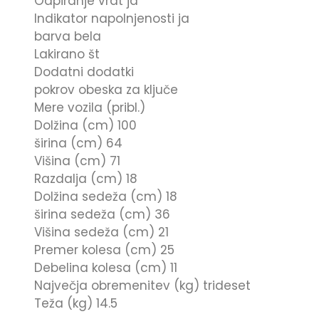
Odpiranje vrat ja
Indikator napolnjenosti ja
barva bela
Lakirano št
Dodatni dodatki
pokrov obeska za ključe
Mere vozila (pribl.)
Dolžina (cm) 100
širina (cm) 64
Višina (cm) 71
Razdalja (cm) 18
Dolžina sedeža (cm) 18
širina sedeža (cm) 36
Višina sedeža (cm) 21
Premer kolesa (cm) 25
Debelina kolesa (cm) 11
Največja obremenitev (kg) trideset
Teža (kg) 14.5