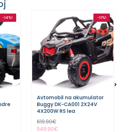
oj
-14%!
-11%!
Avtomobil na akumulator
odre
Buggy DK-CA001 2X24V
4X200W RS lea
619.90
€
549.90
€