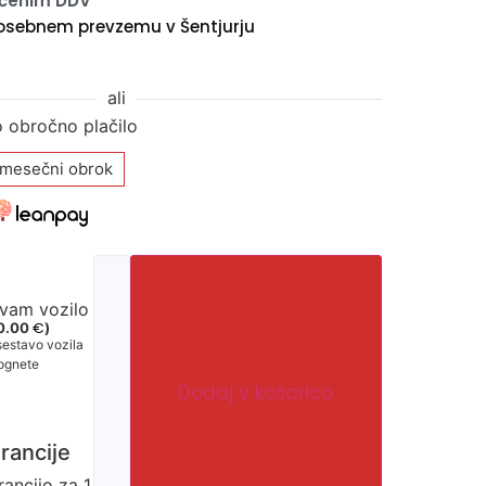
jučenim DDV
osebnem prevzemu v Šentjurju
ali
o obročno plačilo
 mesečni obrok
 vam vozilo
€
0.00
)
sestavo vozila
zognete
Dodaj v košarico
rancije
rancijo za 1