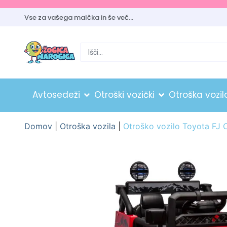
Vse za vašega malčka in še več…
Avtosedeži
Otroški vozički
Otroška vozil
Domov
|
Otroška vozila
|
Otroško vozilo Toyota FJ 