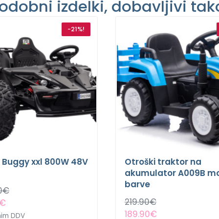
odobni izdelki, dobavljivi tak
-21%!
i Buggy xxl 800W 48V
Otroški traktor na
akumulator A009B m
barve
0
€
219.90
€
€
189.90
€
enim DDV