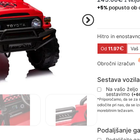
z vkl
+5%
popusta ob 
Hitro in enostavn
€
Od
11.97
Vaš
Obročni izračun
Sestava vozila
Na vašo željo
sestavimo
(
+
6
*Priporočamo, da se za 
odločite pri nas, da se i
morebitnim težavam.
Podaljšanje ga
Podaljšajte ga