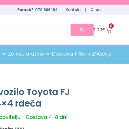
Pomoč?
070 866 184
Kontakt
O nas
0
0.00
€
Za vso družino
Dostava 1-3dni
🚨Akcija
vozilo Toyota FJ
4×4 rdeča
obavitelju - Dostava 4-8 dni