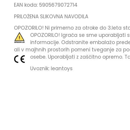
EAN koda: 5905679072714
PRILOŽENA SLIKOVNA NAVODILA
OPOZORILO! Ni primerno za otroke do 3.leta staro
OPOZORILO! Igrača se sme uporabljati
informacije. Odstranite embalažo preden
ali v majhnih prostorih pomeni tveganje za p
osebe. Uporabljati z zaščitno opremo. T
Uvoznik: leantoys