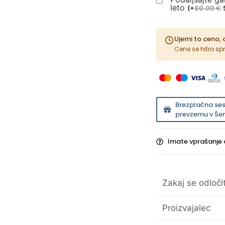
leto
€
(
+
80.00
Ujemi to ceno, 
Cene se hitro sp
Brezplačna se
prevzemu v Šen
Imate vprašanje 
Zakaj se odloči
Proizvajalec