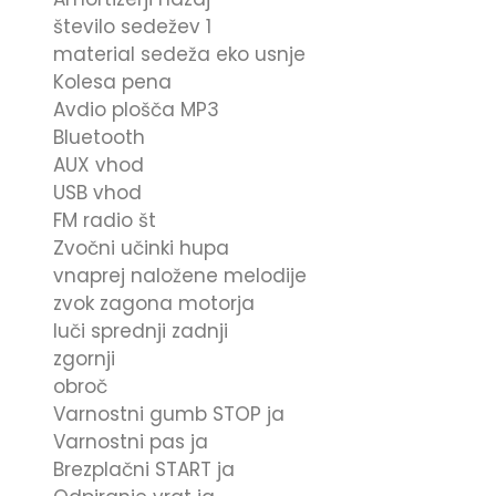
število sedežev 1
material sedeža eko usnje
Kolesa pena
Avdio plošča MP3
Bluetooth
AUX vhod
USB vhod
FM radio št
Zvočni učinki hupa
vnaprej naložene melodije
zvok zagona motorja
luči sprednji zadnji
zgornji
obroč
Varnostni gumb STOP ja
Varnostni pas ja
Brezplačni START ja