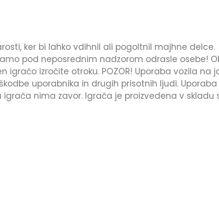
sti, ker bi lahko vdihnil ali pogoltnil majhne delce.
 samo pod neposrednim nadzorom odrasle osebe! O
 igračo izročite otroku. POZOR! Uporaba vozila na ja
oškodbe uporabnika in drugih prisotnih ljudi. Upor
a igrača nima zavor.
Igrača je proizvedena v skladu 