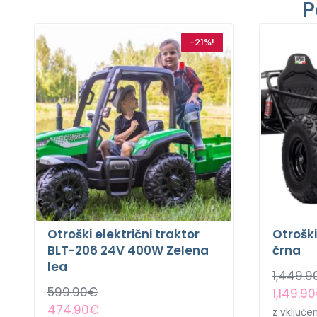
P
-21%!
Otroški električni traktor
Otrošk
BLT-206 24V 400W Zelena
črna
lea
1,449.9
599.90
€
1,149.90
474.90
€
z vključ