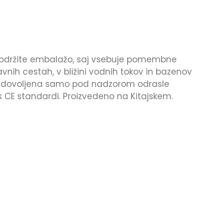
bdržite embalažo, saj vsebuje pomembne
vnih cestah, v bližini vodnih tokov in bazenov
aba dovoljena samo pod nadzorom odrasle
s CE standardi. Proizvedeno na Kitajskem.