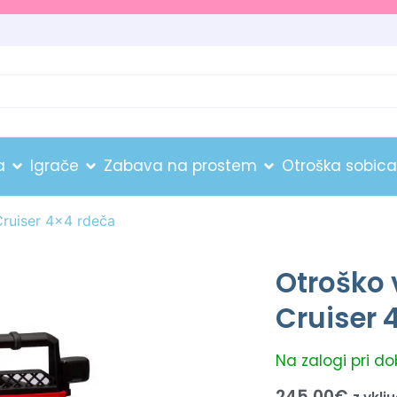
a
Igrače
Zabava na prostem
Otroška sobica
Cruiser 4×4 rdeča
Otroško 
Cruiser 
Na zalogi pri d
245.00
€