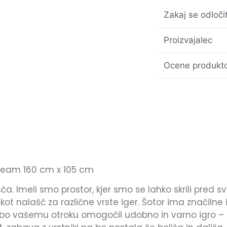
Zakaj se odloči
Proizvajalec
Ocene produkto
Cream 160 cm x 105 cm
šča. Imeli smo prostor, kjer smo se lahko skrili pred s
 kot nalašč za različne vrste iger. Šotor ima značilne 
or bo vašemu otroku omogočil udobno in varno igro –