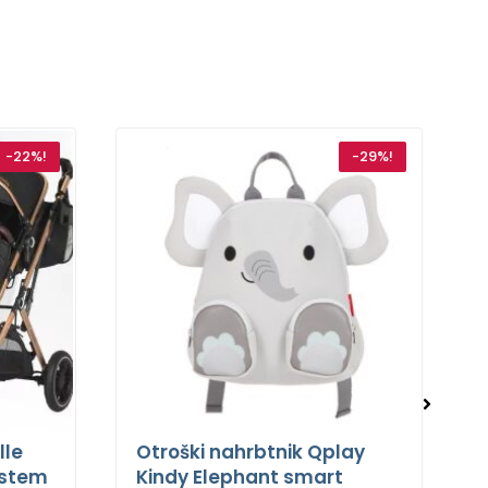
-22%!
-29%!
lle
Otroški nahrbtnik Qplay
system
Kindy Elephant smart