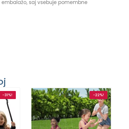
e embalažo, saj vsebuje pomembne
oj
-31%!
-22%!