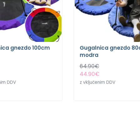
ica gnezdo 100cm
Gugalnica gnezdo 8
a
modra
64.90
€
44.90
€
enim DDV
z vključenim DDV