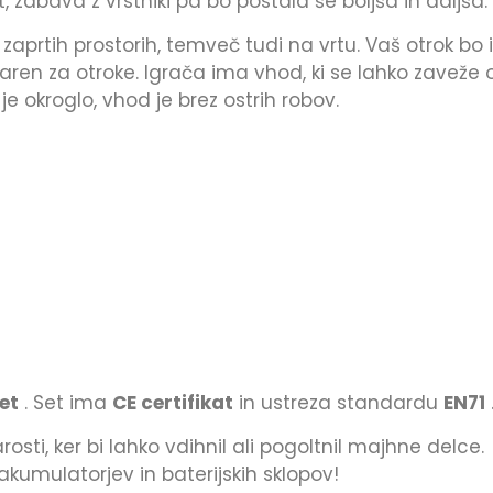
 zabava z vrstniki pa bo postala še boljša in daljša.
aprtih prostorih, temveč tudi na vrtu. Vaš otrok bo i
aren za otroke. Igrača ima vhod, ki se lahko zaveže o
 okroglo, vhod je brez ostrih robov.
et
. Set ima
CE certifikat
in ustreza standardu
EN71
sti, ker bi lahko vdihnil ali pogoltnil majhne delce.
kumulatorjev in baterijskih sklopov!