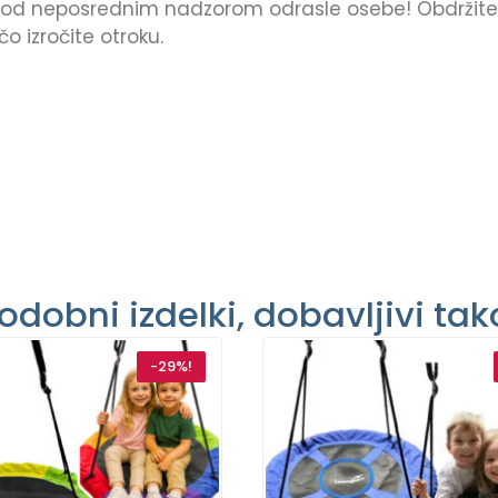
pod neposrednim nadzorom odrasle osebe! Obdržit
 izročite otroku.
odobni izdelki, dobavljivi tak
-29%!