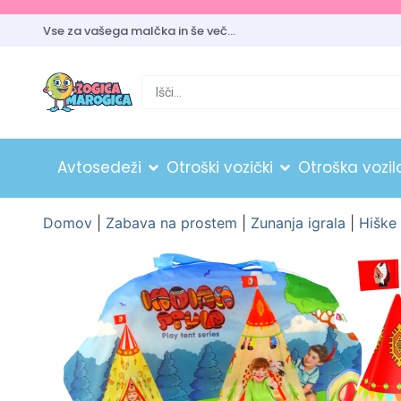
Vse za vašega malčka in še več…
Avtosedeži
Otroški vozički
Otroška vozil
Domov
|
Zabava na prostem
|
Zunanja igrala
|
Hiške 