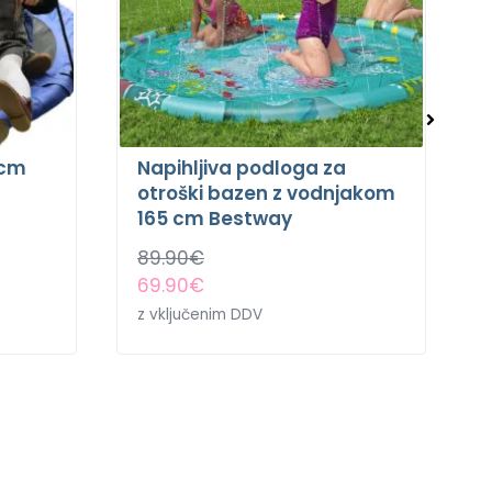
0cm
Napihljiva podloga za
otroški bazen z vodnjakom
165 cm Bestway
89.90
€
69.90
€
z vključenim DDV