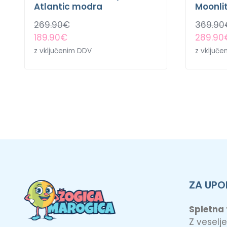
Atlantic modra
Moonli
269.90
€
369.90
189.90
€
289.90
z vključenim DDV
z vključ
ZA UPO
Spletna
Z vesel