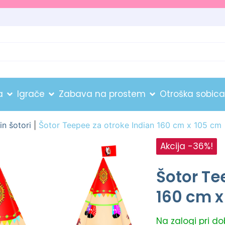
a
Igrače
Zabava na prostem
Otroška sobica
in šotori
|
Šotor Teepee za otroke Indian 160 cm x 105 cm
Akcija -36%!
Šotor Te
160 cm x
Na zalogi pri d