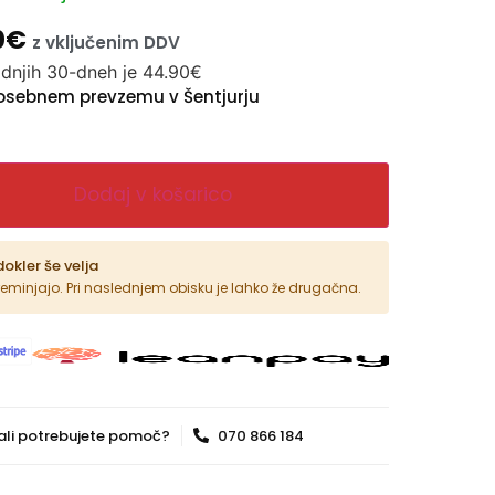
0
€
z vključenim DDV
adnjih 30-dneh je
44.90
€
osebnem prevzemu v Šentjurju
Dodaj v košarico
dokler še velja
reminjajo. Pri naslednjem obisku je lahko že drugačna.
ali potrebujete pomoč?
070 866 184