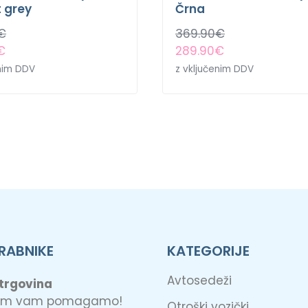
t grey
Črna
€
369.90
€
€
289.90
€
enim DDV
z vključenim DDV
RABNIKE
KATEGORIJE
Avtosedeži
 trgovina
jem vam pomagamo!
Otroški vozički