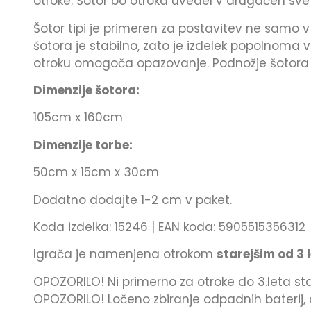
otroke. Šotor bo otroka uvedel v drugačen svet,
Šotor tipi je primeren za postavitev ne samo v z
šotora je stabilno, zato je izdelek popolnoma v
otroku omogoča opazovanje. Podnožje šotora je
Dimenzije šotora:
105cm x 160cm
Dimenzije torbe:
50cm x 15cm x 30cm
Dodatno dodajte 1-2 cm v paket.
Koda izdelka: 15246 | EAN koda: 5905515356312
Igrača je namenjena otrokom
starejšim od 3 l
OPOZORILO! Ni primerno za otroke do 3.leta staro
OPOZORILO! Ločeno zbiranje odpadnih baterij, a