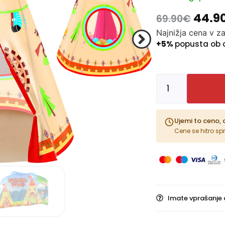
44.9
69.90
€
Najnižja cena v z
+5%
popusta ob 
Ujemi to ceno, 
Cene se hitro sp
Imate vprašanje 