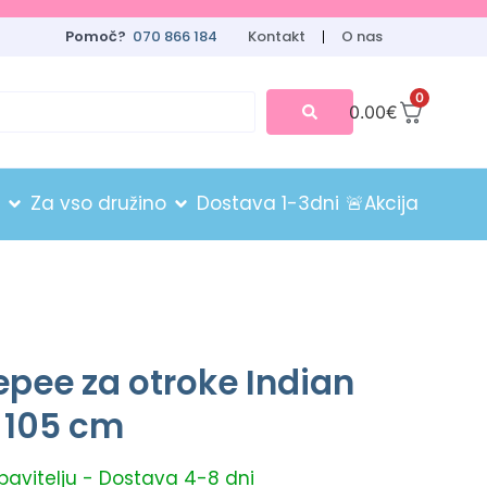
Pomoč?
070 866 184
Kontakt
O nas
0
0.00
€
Za vso družino
Dostava 1-3dni
🚨Akcija
epee za otroke Indian
 105 cm
obavitelju - Dostava 4-8 dni