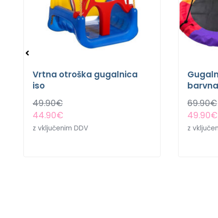
Vrtna otroška gugalnica
Gugaln
iso
barvn
49.90
€
69.90
€
44.90
€
49.90
€
z vključenim DDV
z vključ