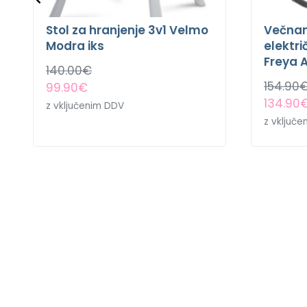
Stol za hranjenje 3v1 Velmo
Večnam
Modra iks
elektri
Freya 
140.00
€
154.90
99.90
€
134.90
z vključenim DDV
z vključ