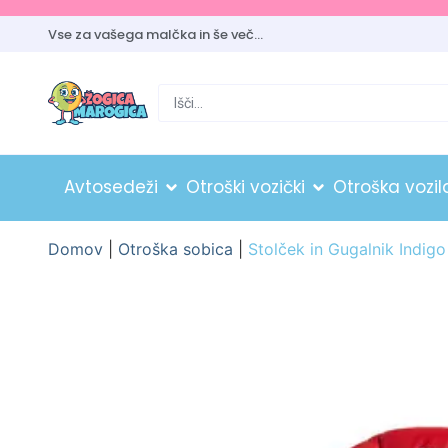
Vse za vašega malčka in še več…
Avtosedeži
Otroški vozički
Otroška vozil
Domov
|
Otroška sobica
|
Stolček in Gugalnik Indig