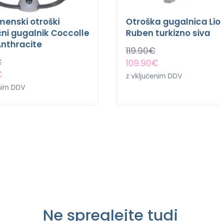
enski otroški
Otroška gugalnica Li
čni gugalnik Coccolle
Ruben turkizno siva
Anthracite
119.90
€
€
109.90
€
€
z vključenim DDV
enim DDV
Ne spreglejte tudi