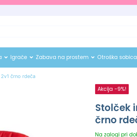
a
Igrače
Zabava na prostem
Otroška sobica
o 2v1 črno rdeča
Akcija -9%!
Stolček 
črno rde
Na zalogi pri d