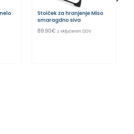
onelo
Stolček za hranjenje Miso
smaragdno siva
89.90
€
z vključenim DDV