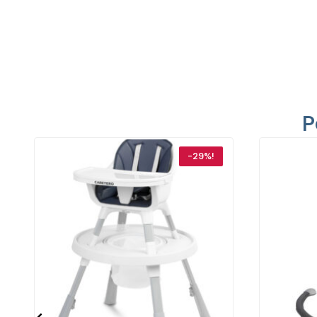
P
-29%!