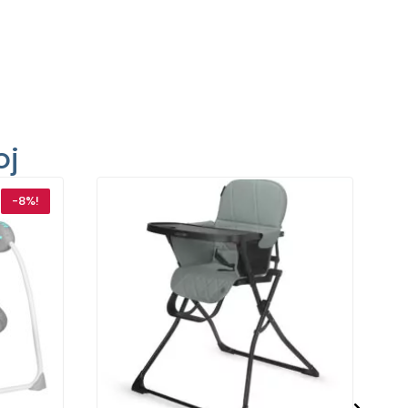
oj
-8%!