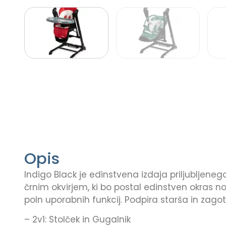
Opis
Indigo Black je edinstvena izdaja priljubljeneg
črnim okvirjem, ki bo postal edinstven okras n
poln uporabnih funkcij. Podpira starša in zag
– 2v1: Stolček in Gugalnik