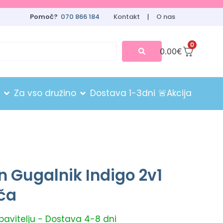
Pomoč?
070 866 184
Kontakt
O nas
0
0.00
€
Za vso družino
Dostava 1-3dni
🚨Akcija
in Gugalnik Indigo 2v1
ča
obavitelju - Dostava 4-8 dni