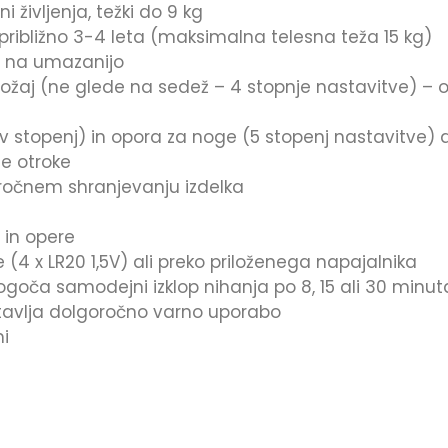
življenja, težki do 9 kg
približno 3-4 leta (maksimalna telesna teža 15 kg)
o na umazanijo
ložaj (ne glede na sedež – 4 stopnje nastavitve) – 
tev stopenj) in opora za noge (5 stopenj nastavitv
e otroke
iročnem shranjevanju izdelka
 in opere
 (4 x LR20 1,5V) ali preko priloženega napajalnika
mogoča samodejni izklop nihanja po 8, 15 ali 30 minu
gotavlja dolgoročno varno uporabo
mi