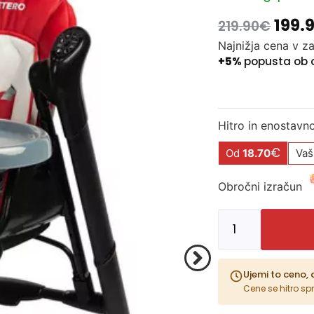
199.
219.90
€
Najnižja cena v z
+5%
popusta ob 
Hitro in enostavn
€
Od
18.70
Vaš
Obročni izračun
Ujemi to ceno, 
Cene se hitro sp