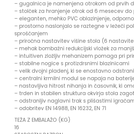
– gugalnica je namenjena otrokom od prvih dni 
– stolček za hranjenje otrok od 6 mesecev do 
– eleganten, mehko PVC oblazinjenje, odporn
– prostorno naslonjalo se raztegne v ležeči po
sproščanjem
– priročna nastavitev višine stola (6 nastavi
– mehak bombažni redukcijski vložek za manjš
– intuitiven zložljiv mehanizem pomaga pri pr
– stabilne nogice s protizdrsnimi blazinicami
– velik dvojni pladenj, ki se enostavno odstrani
– centralni krmilni modul se napaja na baterije
– nastavljiva hitrost nihanja in časovnik, ki o
– trden in stabilen struktura okvirja stola za
– odstranljiv naglavni trak s plišastimi igrača
– odobritev EN 14988, EN 16232, EN 71
TEŽA Z EMBALAŽO (KG)
16