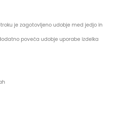
otroku je zagotovljeno udobje med jedjo in
e) dodatno poveča udobje uporabe izdelka
tah