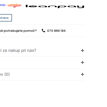
stava
ali potrebujete pomoč?
070 866 184
ti za nakup pri nas?
v (0)