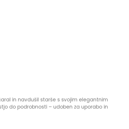
očaral in navdušil starše s svojim elegantnim
nostjo do podrobnosti – udoben za uporabo in