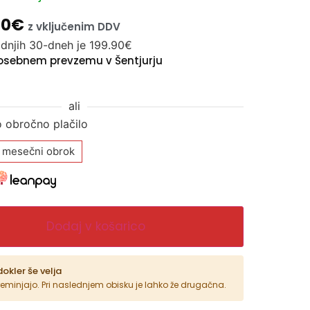
90
€
z vključenim DDV
adnjih 30-dneh je
199.90
€
osebnem prevzemu v Šentjurju
ali
o obročno plačilo
 mesečni obrok
Dodaj v košarico
dokler še velja
reminjajo. Pri naslednjem obisku je lahko že drugačna.