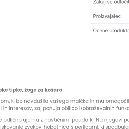
Zakaj se odloči
Proizvajalec
Ocene produkto
rske tipke, žoge za košaro
tivom, ki bo navdušila vašega malčka in mu omogoč
n interesov, saj ponuja obilico izobraževalnih funkcij 
e odlično ujema z navtičnimi poudarki. Na njegovi pov
ziskovanje zvokov, hobotnica s perlicami, ki spodbuja č