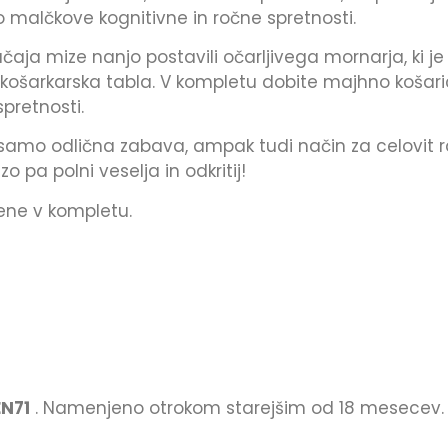
ajo malčkove kognitivne in ročne spretnosti.
ja mize nanjo postavili očarljivega mornarja, ki je 
 košarkarska tabla. V kompletu dobite majhno košaric
pretnosti.
i samo odlična zabava, ampak tudi način za celovit
o pa polni veselja in odkritij!
ožene v kompletu.
EN71
. Namenjeno otrokom starejšim od 18 mesecev.