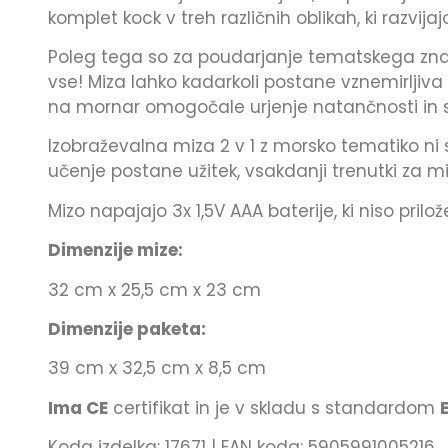
komplet kock v treh različnih oblikah, ki razvij
Poleg tega so za poudarjanje tematskega znača
vse! Miza lahko kadarkoli postane vznemirljiva
na mornar omogočale urjenje natančnosti in s
Izobraževalna miza 2 v 1 z morsko tematiko n
učenje postane užitek, vsakdanji trenutki za miz
Mizo napajajo 3x 1,5V AAA baterije, ki niso pril
Dimenzije mize:
32 cm x 25,5 cm x 23 cm
Dimenzije paketa:
39 cm x 32,5 cm x 8,5 cm
Ima CE
certifikat in je v skladu s standardom
Koda izdelka: 17671 | EAN koda: 5905991005216