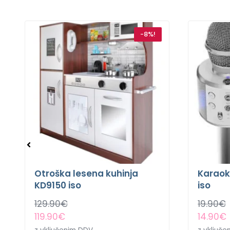
-8%!
Otroška lesena kuhinja
Karaok
KD9150 iso
iso
129.90
€
19.90
€
119.90
€
14.90
€