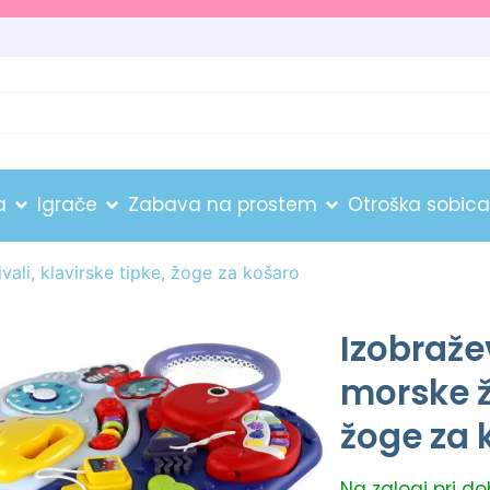
a
Igrače
Zabava na prostem
Otroška sobica
vali, klavirske tipke, žoge za košaro
Izobraže
morske ži
žoge za 
Na zalogi pri d