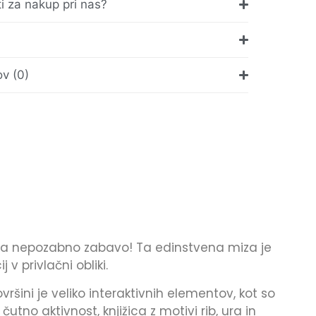
ti za nakup pri nas?
v (0)
ila nepozabno zabavo! Ta edinstvena miza je
v privlačni obliki.
ršini je veliko interaktivnih elementov, kot so
utno aktivnost, knjižica z motivi rib, ura in