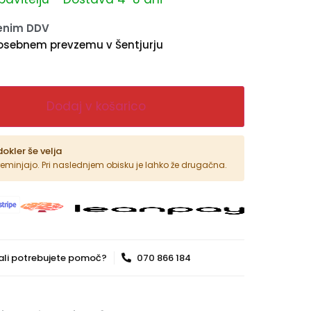
čenim DDV
osebnem prevzemu v Šentjurju
Dodaj v košarico
dokler še velja
reminjajo. Pri naslednjem obisku je lahko že drugačna.
ali potrebujete pomoč?
070 866 184