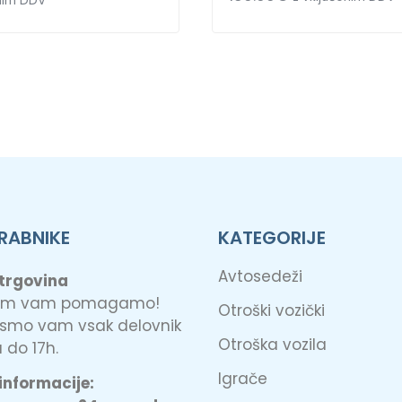
enim DDV
RABNIKE
KATEGORIJE
Avtosedeži
 trgovina
jem vam pomagamo!
Otroški vozički
 smo vam vsak delovnik
Otroška vozila
 do 17h.
Igrače
informacije: