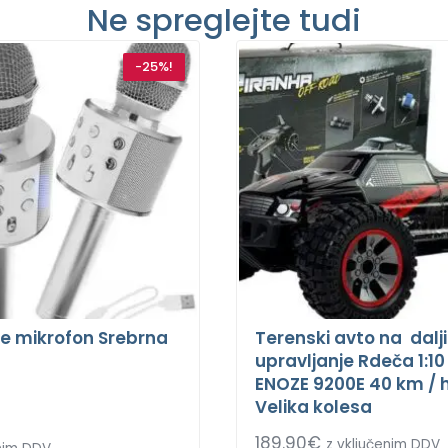
Ne spreglejte tudi
-25%!
e mikrofon Srebrna
Terenski avto na dalj
upravljanje Rdeča 1:10
ENOZE 9200E 40 km / 
Velika kolesa
189.90
€
z vključenim DDV