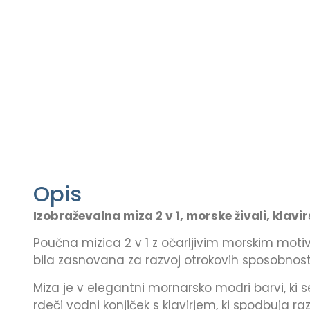
Opis
Izobraževalna miza 2 v 1, morske živali, klavi
Poučna mizica 2 v 1 z očarljivim morskim mo
bila zasnovana za razvoj otrokovih sposobnosti i
Miza je v elegantni mornarsko modri barvi, ki s
rdeči vodni konjiček s klavirjem, ki spodbuja ra