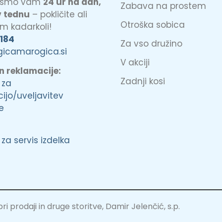
o smo vam
24 ur na dan,
Zabava na prostem
v tednu
– pokličite ali
Otroška sobica
am kadarkoli!
 184
Za vso družino
gicamarogica.si
V akciji
in reklamacije:
Zadnji kosi
 za
ijo/uveljavitev
e
za servis izdelka
 prodaji in druge storitve, Damir Jelenčić, s.p.