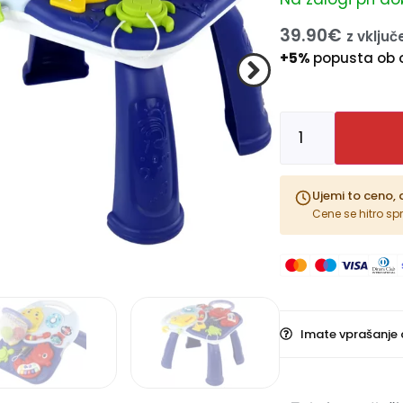
39.90
€
z vklju
+5%
popusta ob 
Ujemi to ceno, 
Cene se hitro sp
Imate vprašanje 