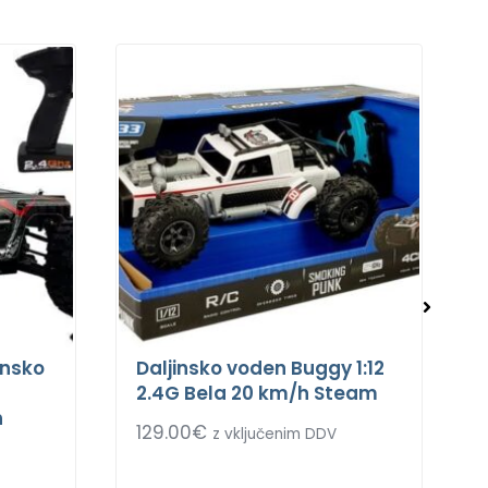
insko
Daljinsko voden Buggy 1:12
2.4G Bela 20 km/h Steam
h
129.00
€
z vključenim DDV