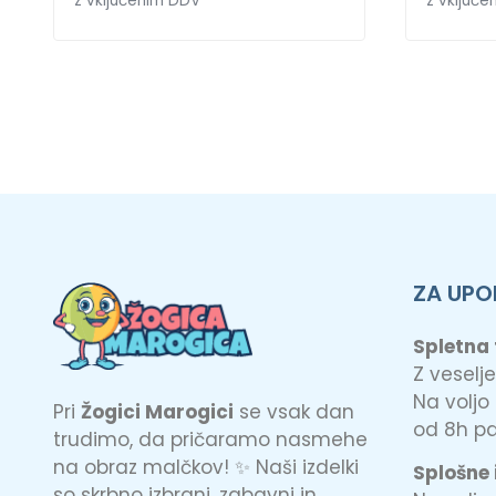
z vključenim DDV
z vključ
ZA UPO
Spletna
Z vesel
Na voljo
Pri
Žogici Marogici
se vsak dan
od 8h pa
trudimo, da pričaramo nasmehe
na obraz malčkov! ✨ Naši izdelki
Splošne 
so skrbno izbrani, zabavni in