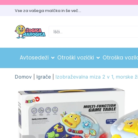
Vse za vašega malčka in še več…
Avtosedeži
Otroški vozički
Otroška vozil
Domov
|
Igrače
|
Izobraževalna miza 2 v 1, morske ži