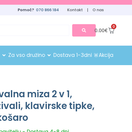
Pomoč?
070 866 184
Kontakt
O nas
0
0.00
€
Za vso družino
Dostava 1-3dni
🚨Akcija
valna miza 2 v 1,
vali, klavirske tipke,
košaro
obavitelju - Dostava 4-8 dni