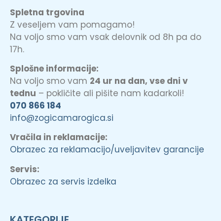
Spletna trgovina
Z veseljem vam pomagamo!
Na voljo smo vam vsak delovnik od 8h pa do
17h.
Splošne informacije:
Na voljo smo vam
24 ur na dan, vse dni v
tednu
– pokličite ali pišite nam kadarkoli!
070 866 184
info@zogicamarogica.si
Vračila in reklamacije:
Obrazec za reklamacijo/uveljavitev garancije
Servis:
Obrazec za servis izdelka
KATEGORIJE