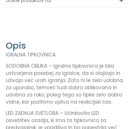
Ocene produktov (0)
Opis
IGRALNA TIPKOVNICA
SODOBNA OBLIKA – igralna tipkovnica je bila
ustvarjena posebej za igralce, da si olajšajo in
uživajo več urah igranja. Zato ni le zelo udobna
za uporabo, temveč tudi dobro oblikovana in
udobna za roko, poleg tega so tipke zelo dobro
vidne, kar pozitivno vpliva na reakcijski čas.
LED ZADNJA SVETLOBA – Učinkovita LED
osvetlitev ozadja, ki ima ta tipkovnico za
predvajalnik, je vpadljiva in bo popestrila več