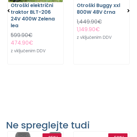
Otroški električni
Otroški Buggy xxl
traktor BLT-206
800W 48V črna
24V 400W Zelena
1,449.90
€
lea
1,149.90
€
599.90
€
z vključenim DDV
474.90
€
z vključenim DDV
Ne spreglejte tudi