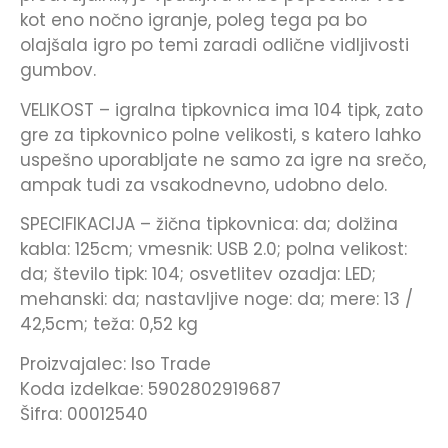
kot eno nočno igranje, poleg tega pa bo
olajšala igro po temi zaradi odlične vidljivosti
gumbov.
VELIKOST – igralna tipkovnica ima 104 tipk, zato
gre za tipkovnico polne velikosti, s katero lahko
uspešno uporabljate ne samo za igre na srečo,
ampak tudi za vsakodnevno, udobno delo.
SPECIFIKACIJA – žična tipkovnica: da; dolžina
kabla: 125cm; vmesnik: USB 2.0; polna velikost:
da; število tipk: 104; osvetlitev ozadja: LED;
mehanski: da; nastavljive noge: da; mere: 13 /
42,5cm; teža: 0,52 kg
Proizvajalec: Iso Trade
Koda izdelkae: 5902802919687
Šifra: 00012540