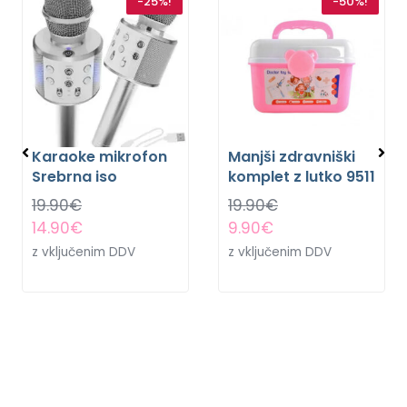
-25%!
-50%!
Karaoke mikrofon
Manjši zdravniški
Srebrna iso
komplet z lutko 9511
19.90
€
19.90
€
14.90
€
9.90
€
z vključenim DDV
z vključenim DDV