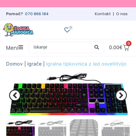
Pomoč?
070 866 184
Kontakt
O nas
0
0
Meni
Iskanje
0.00
€
Domov
|
Igrače
|
Igralna tipkovnica z led osvetlitvijo