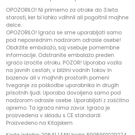
OPOZORILO! Ni primerno za otroke do 3.leta
starosti, ker bi lahko vdihnil ali pogoltnil majhne
delce.
OPOZORILO! Igrača se sme uporabljati samo
pod neposrednim nadzorom odrasle osebe!
Obdržite embalažo, saj vsebuje pomembne
informacije. Odstranite embalažo preden
igračo izročite otroku. POZOR! Uporaba vozila
na javnih cestah, v bližini vodnih tokov in
bazenov ali v majhnih prostorih pomeni
tveganje za poškodbe uporabnika in drugih
prisotnih ljudi. Uporaba dovoljena samo pod
nadzorom odrasle osebe. Uporabljati z zaščitno
opremo. Ta igrača nima zavor. Igrača je
proizvedena v skladu s CE standardi.
Proizvedeno na Kitajskem
Koda izdelka: 20641 | EAN koda: 5905991029274