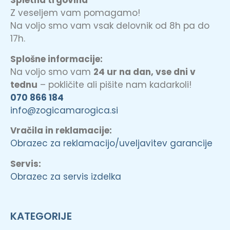
Spletna trgovina
Z veseljem vam pomagamo!
Na voljo smo vam vsak delovnik od 8h pa do
17h.
Splošne informacije:
Na voljo smo vam
24 ur na dan, vse dni v
tednu
– pokličite ali pišite nam kadarkoli!
070 866 184
info@zogicamarogica.si
Vračila in reklamacije:
Obrazec za reklamacijo/uveljavitev garancije
Servis:
Obrazec za servis izdelka
KATEGORIJE