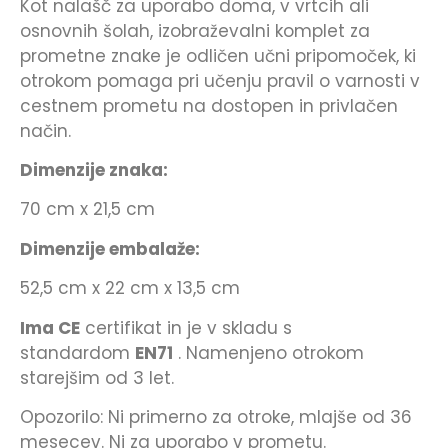
Kot nalašč za uporabo doma, v vrtcih ali
osnovnih šolah, izobraževalni komplet za
prometne znake je odličen učni pripomoček, ki
otrokom pomaga pri učenju pravil o varnosti v
cestnem prometu na dostopen in privlačen
način.
Dimenzije znaka:
70 cm x 21,5 cm
Dimenzije embalaže:
52,5 cm x 22 cm x 13,5 cm
Ima CE
certifikat in je v skladu s
standardom
EN71
. Namenjeno otrokom
starejšim od 3 let.
Opozorilo: Ni primerno za otroke, mlajše od 36
mesecev. Ni za uporabo v prometu.