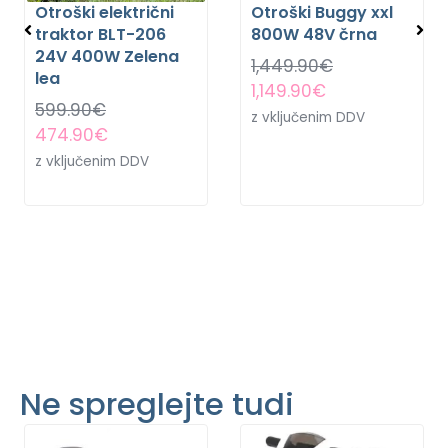
Otroški električni
Otroški Buggy xxl
traktor BLT-206
800W 48V črna
24V 400W Zelena
1,449.90
€
lea
1,149.90
€
599.90
€
z vključenim DDV
474.90
€
z vključenim DDV
Ne spreglejte tudi