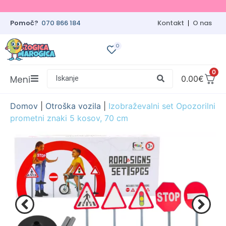
Pomoč?
070 866 184
Kontakt
O nas
0
0
Meni
Iskanje
0.00
€
Domov
|
Otroška vozila
|
Izobraževalni set Opozorilni
prometni znaki 5 kosov, 70 cm