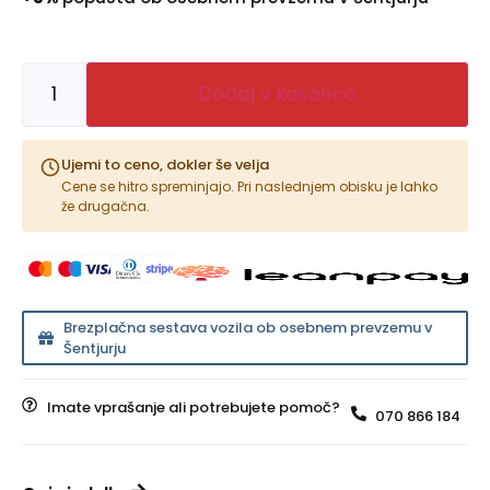
Dodaj v košarico
Ujemi to ceno, dokler še velja
Cene se hitro spreminjajo. Pri naslednjem obisku je lahko
že drugačna.
Brezplačna sestava vozila ob osebnem prevzemu v
Šentjurju
Imate vprašanje ali potrebujete pomoč?
070 866 184