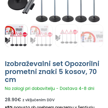
Izobraževalni set Opozorilni
prometni znaki 5 kosov, 70
cm
Na zalogi pri dobavitelju - Dostava 4-8 dni
28.90
€
z vključenim DDV
+5%
popusta ob osebnem prevzemu v Šentjurju