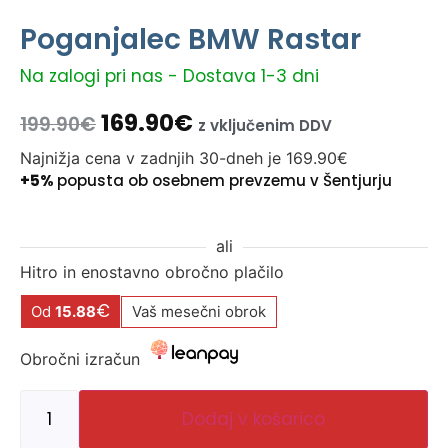
Poganjalec BMW Rastar
Na zalogi pri nas - Dostava 1-3 dni
169.90
€
199.90
€
z vključenim DDV
Najnižja cena v zadnjih 30-dneh je
169.90
€
+5%
popusta ob osebnem prevzemu v Šentjurju
ali
Hitro in enostavno obročno plačilo
€
Od
15.88
Vaš mesečni obrok
Obročni izračun
Dodaj v košarico