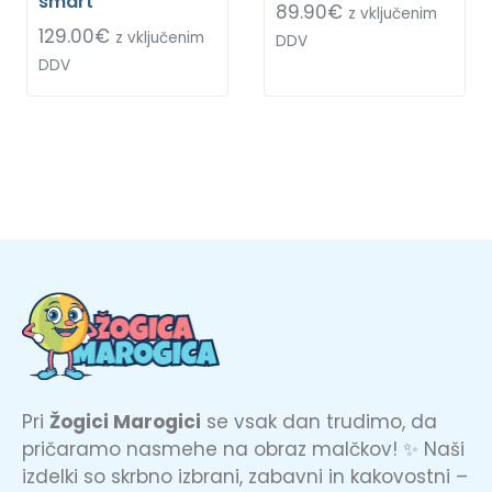
smart
89.90
€
z vključenim
129.00
€
z vključenim
DDV
DDV
Pri
Žogici Marogici
se vsak dan trudimo, da
pričaramo nasmehe na obraz malčkov! ✨ Naši
izdelki so skrbno izbrani, zabavni in kakovostni –