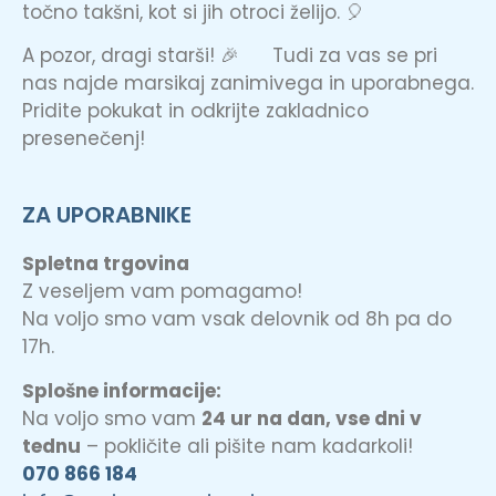
točno takšni, kot si jih otroci želijo. 🎈
A pozor, dragi starši! 🎉 Tudi za vas se pri
nas najde marsikaj zanimivega in uporabnega.
Pridite pokukat in odkrijte zakladnico
presenečenj!
ZA UPORABNIKE
Spletna trgovina
Z veseljem vam pomagamo!
Na voljo smo vam vsak delovnik od 8h pa do
17h.
Splošne informacije:
Na voljo smo vam
24 ur na dan, vse dni v
tednu
– pokličite ali pišite nam kadarkoli!
070 866 184