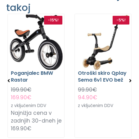
takoj
-15%!
-5%!
Poganjalec BMW
Otroški skiro Qplay
Rastar
Sema 6v1 EVO bež
199.90
€
99.90
€
169.90
€
94.90
€
z vključenim DDV
z vključenim DDV
Najnižja cena v
zadnjih 30-dneh je
169.90
€