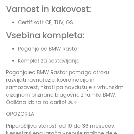
Varnost in kakovost:
Certifikati: CE, TÜV, GS
Vsebina kompleta:
Poganjalec BMW Rastar
Komplet za sestavljanje
Poganjalec BMW Rastar pomaga otroku
razvijati ravnotežje, koordinacijo in
samozavest, hkrati pa navdušuje z vrhunskim
dizajnom priznane blagovne znamke BMW.
Odlična izbira za darilo! 🚲✨
OPOZORILA!
Priporočljiva starost: od 10 do 36 mesecev.
Nesestavljena igrača vsebuje majhne dele,