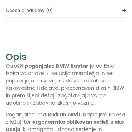
Ocene produktov (0)
Opis
Otroški
poganjalec BMW Rastar
je odlična
izbira za otroke, ki se učijo ravnotežja in se
pripravljajo na vožnjo s klasičnim kolesom.
Kakovostna izdelava, prepoznaven dizajn BMW
in premišljeni detajli zagotavljajo varno,
udobno in zabavno izkušnjo vožnje.
Poganjalec ima
lakiran okvir
, napihljiva kolesa
z ležaji ter
ergonomsko oblikovan sedež iz eko
usnja
, ki omogoča udobno sedenje in