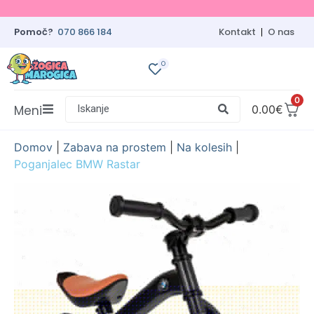
Pomoč?
070 866 184
Kontakt
O nas
0
0
Meni
Iskanje
0.00
€
Domov
|
Zabava na prostem
|
Na kolesih
|
Poganjalec BMW Rastar