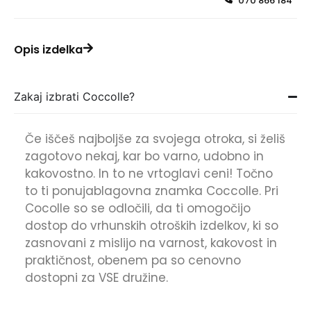
070 866 184
Opis izdelka
Zakaj izbrati Coccolle?
Če iščeš najboljše za svojega otroka, si želiš
zagotovo nekaj, kar bo varno, udobno in
kakovostno. In to ne vrtoglavi ceni! Točno
to ti ponujablagovna znamka Coccolle. Pri
Cocolle so se odločili, da ti omogočijo
dostop do vrhunskih otroških izdelkov, ki so
zasnovani z mislijo na varnost, kakovost in
praktičnost, obenem pa so cenovno
dostopni za VSE družine.