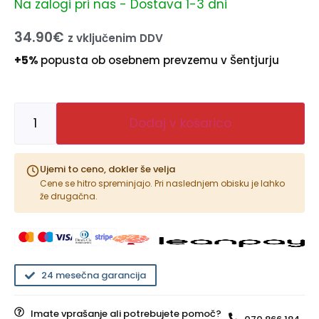
Na zalogi pri nas - Dostava 1-3 dni
34.90
€
z vključenim DDV
+5%
popusta ob osebnem prevzemu v Šentjurju
Dodaj v košarico
Ujemi to ceno, dokler še velja
Cene se hitro spreminjajo. Pri naslednjem obisku je lahko
že drugačna.
24 mesečna garancija
Imate vprašanje ali potrebujete pomoč?