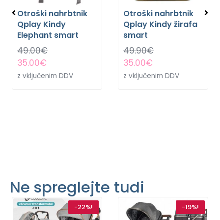
Otroški nahrbtnik
Otroški nahrbtnik
Qplay Kindy
Qplay Kindy žirafa
Elephant smart
smart
49.00
€
49.90
€
35.00
€
35.00
€
z vključenim DDV
z vključenim DDV
Ne spreglejte tudi
-22%!
-19%!