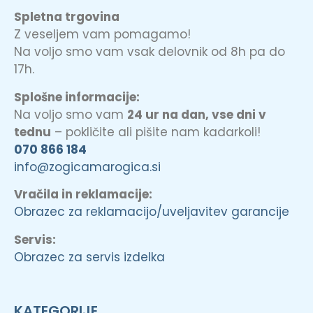
Spletna trgovina
Z veseljem vam pomagamo!
Na voljo smo vam vsak delovnik od 8h pa do
17h.
Splošne informacije:
Na voljo smo vam
24 ur na dan, vse dni v
tednu
– pokličite ali pišite nam kadarkoli!
070 866 184
info@zogicamarogica.si
Vračila in reklamacije:
Obrazec za reklamacijo/uveljavitev garancije
Servis:
Obrazec za servis izdelka
KATEGORIJE