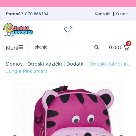
Pomoč?
070 866 184
Kontakt
O nas
0
0
Meni
Iskanje
0.00
€
Domov
|
Otroški vozički
|
Dodatki
|
Otroški nahrbtnik
Jungle Pink smart