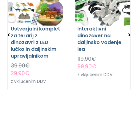
Ustvarjalni komplet
Interaktivni
za terarij z
dinozaver na
dinozavri z LED
daljinsko vodenje
lučko in daljinskim
lea
upravljalnikom
119.90
€
39.90
€
99.90
€
29.90
€
z vključenim DDV
z vključenim DDV