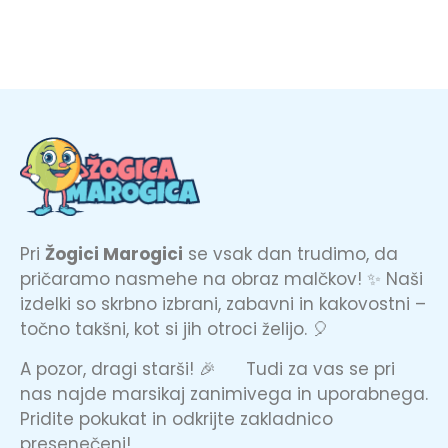
Pri
Žogici Marogici
se vsak dan trudimo, da
pričaramo nasmehe na obraz malčkov! ✨ Naši
izdelki so skrbno izbrani, zabavni in kakovostni –
točno takšni, kot si jih otroci želijo. 🎈
A pozor, dragi starši! 🎉 Tudi za vas se pri
nas najde marsikaj zanimivega in uporabnega.
Pridite pokukat in odkrijte zakladnico
presenečenj!