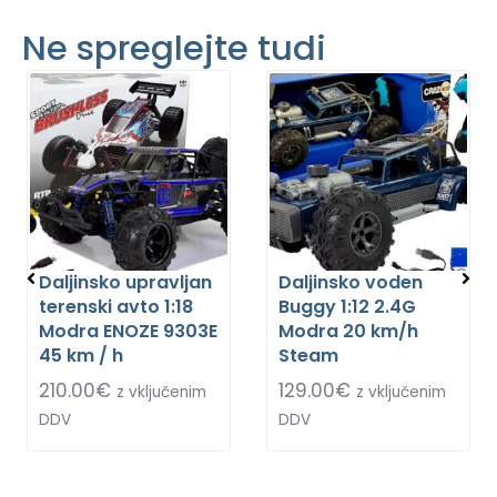
Ne spreglejte tudi
Daljinsko upravljan
Daljinsko voden
terenski avto 1:18
Buggy 1:12 2.4G
Modra ENOZE 9303E
Modra 20 km/h
45 km / h
Steam
210.00
€
129.00
€
z vključenim
z vključenim
DDV
DDV