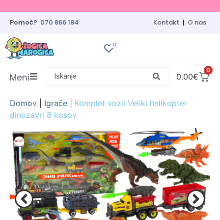
Pomoč?
070 866 184
Kontakt
O nas
0
0
Meni
Iskanje
0.00
€
Domov
|
Igrače
|
Komplet vozil Veliki helikopter
dinozavri 8 kosov