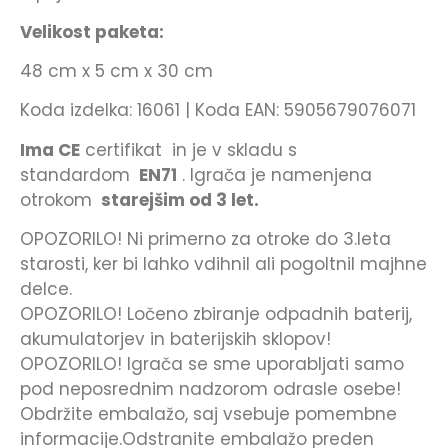
Velikost paketa:
48 cm x 5 cm x 30 cm
Koda izdelka: 16061 |
Koda EAN: 5905679076071
Ima CE
certifikat in je v skladu s
standardom
EN71
. Igrača je namenjena
otrokom
starejšim od 3 let.
OPOZORILO! Ni primerno za otroke do 3.leta
starosti, ker bi lahko vdihnil ali pogoltnil majhne
delce.
OPOZORILO! Ločeno zbiranje odpadnih baterij,
akumulatorjev in baterijskih sklopov!
OPOZORILO! Igrača se sme uporabljati samo
pod neposrednim nadzorom odrasle osebe!
Obdržite embalažo, saj vsebuje pomembne
informacije.Odstranite embalažo preden