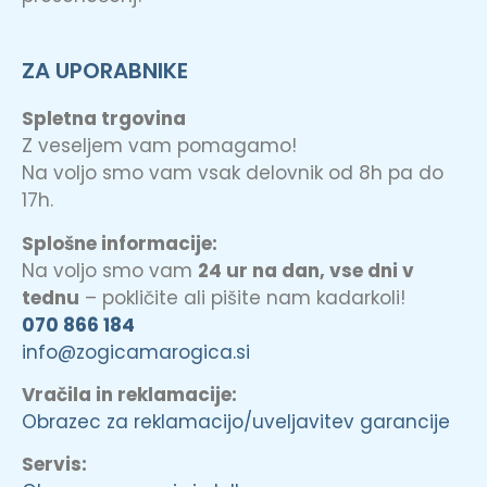
ZA UPORABNIKE
Spletna trgovina
Z veseljem vam pomagamo!
Na voljo smo vam vsak delovnik od 8h pa do
17h.
Splošne informacije:
Na voljo smo vam
24 ur na dan, vse dni v
tednu
– pokličite ali pišite nam kadarkoli!
070 866 184
info@zogicamarogica.si
Vračila in reklamacije:
Obrazec za reklamacijo/uveljavitev garancije
Servis: