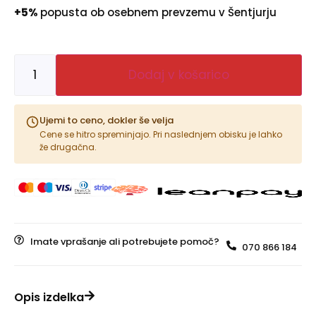
+5%
popusta ob osebnem prevzemu v Šentjurju
Dodaj v košarico
Ujemi to ceno, dokler še velja
Cene se hitro spreminjajo. Pri naslednjem obisku je lahko
že drugačna.
Imate vprašanje ali potrebujete pomoč?
070 866 184
Opis izdelka