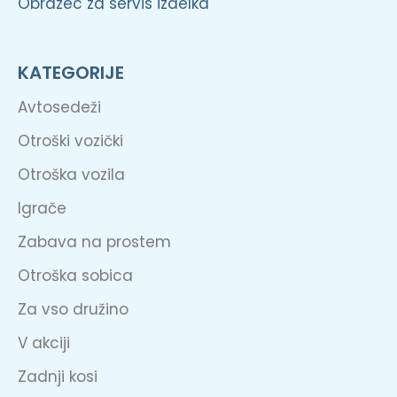
Obrazec za servis izdelka
KATEGORIJE
Avtosedeži
Otroški vozički
Otroška vozila
Igrače
Zabava na prostem
Otroška sobica
Za vso družino
V akciji
Zadnji kosi