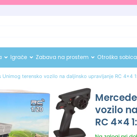
a
Igrače
Zabava na prostem
Otroška sobica
 Unimog terensko vozilo na daljinsko upravljanje RC 4×4 1
Mercede
vozilo n
RC 4×4 1
Na zalogi pri d