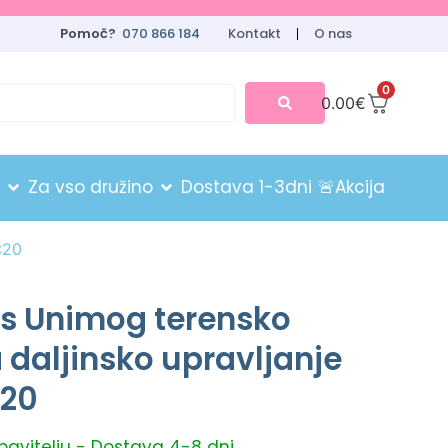
Pomoč?
070 866 184
Kontakt
O nas
0
0.00
€
Za vso družino
Dostava 1-3dni
🚨Akcija
:20
s Unimog terensko
a daljinsko upravljanje
:20
obavitelju - Dostava 4-8 dni