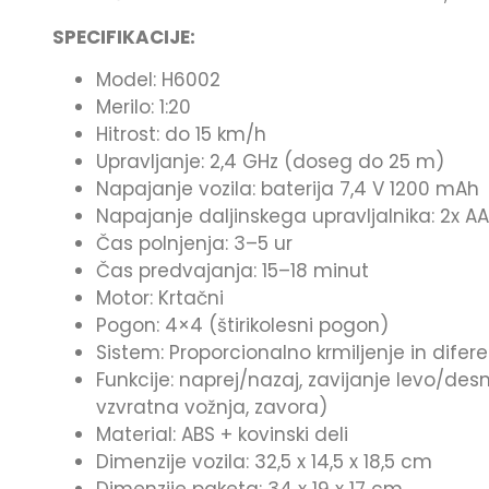
SPECIFIKACIJE:
Model: H6002
Merilo: 1:20
Hitrost: do 15 km/h
Upravljanje: 2,4 GHz (doseg do 25 m)
Napajanje vozila: baterija 7,4 V 1200 mAh
Napajanje daljinskega upravljalnika: 2x AA b
Čas polnjenja: 3–5 ur
Čas predvajanja: 15–18 minut
Motor: Krtačni
Pogon: 4×4 (štirikolesni pogon)
Sistem: Proporcionalno krmiljenje in difer
Funkcije: naprej/nazaj, zavijanje levo/desn
vzvratna vožnja, zavora)
Material: ABS + kovinski deli
Dimenzije vozila: 32,5 x 14,5 x 18,5 cm