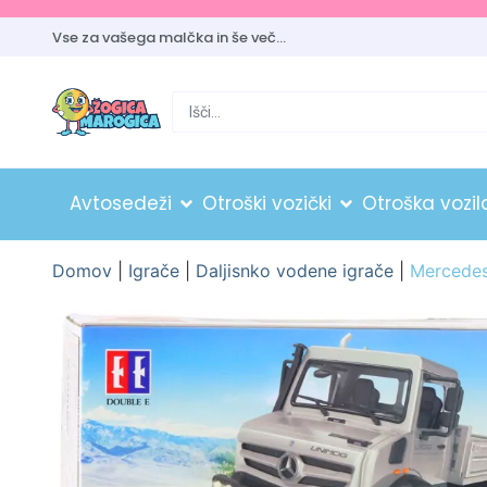
Vse za vašega malčka in še več…
Avtosedeži
Otroški vozički
Otroška vozil
Domov
|
Igrače
|
Daljisnko vodene igrače
|
Mercedes