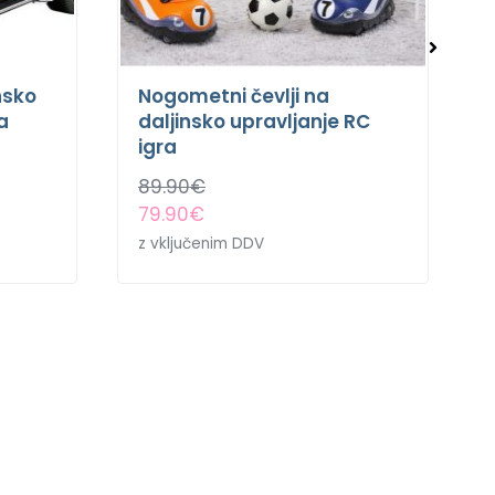
nsko
Nogometni čevlji na
a
daljinsko upravljanje RC
igra
89.90
€
79.90
€
z vključenim DDV