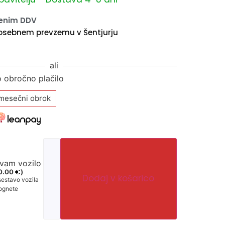
čenim DDV
osebnem prevzemu v Šentjurju
ali
o obročno plačilo
mesečni obrok
 vam vozilo
€
0.00
)
Dodaj v košarico
sestavo vozila
zognete