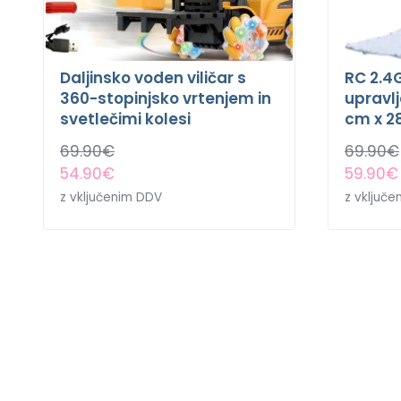
Daljinsko voden viličar s
RC 2.4G
360-stopinjsko vrtenjem in
upravlj
svetlečimi kolesi
cm x 2
69.90
€
69.90
€
54.90
€
59.90
€
z vključenim DDV
z vključ