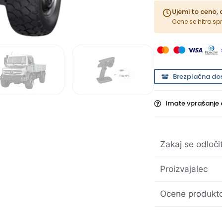
Ujemi to ceno, 
Cene se hitro sp
Brezplačna do
Imate vprašanje 
Zakaj se odloči
Proizvajalec
Ocene produkto