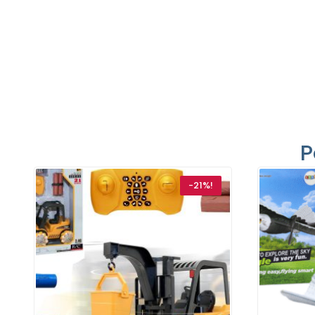
P
-21%!