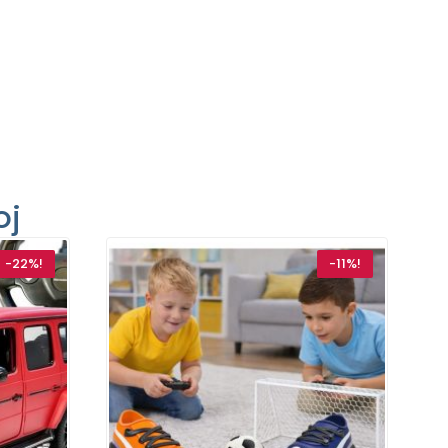
oj
-22%!
-11%!