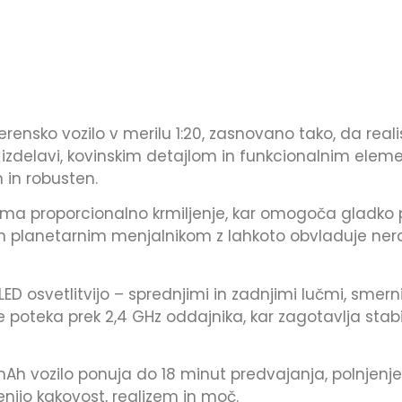
ensko vozilo v merilu 1:20, zasnovano tako, da real
zdelavi, kovinskim detajlom in funkcionalnim elemen
 in robusten.
oma proporcionalno krmiljenje, kar omogoča gladko po
n planetarnim menjalnikom z lahkoto obvladuje ner
LED osvetlitvijo – sprednjimi in zadnjimi lučmi, smerni
je poteka prek 2,4 GHz oddajnika, kar zagotavlja sta
mAh vozilo ponuja do 18 minut predvajanja, polnjenje p
nijo kakovost, realizem in moč.