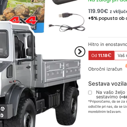
119.90
€
z vklju
+5%
popusta ob 
Hitro in enostavn
€
Od
11.18
Vaš 
Obročni izračun
Sestava vozila
Na vašo željo
sestavimo
(
+
6
*Priporočamo, da se za 
odločite pri nas, da se i
morebitnim težavam.