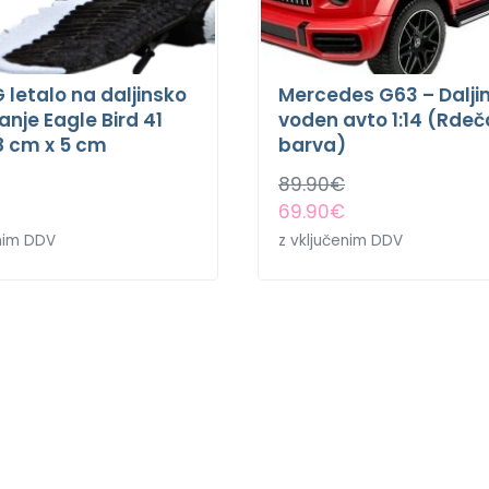
 letalo na daljinsko
Mercedes G63 – Dalji
anje Eagle Bird 41
voden avto 1:14 (Rdeč
8 cm x 5 cm
barva)
89.90
€
69.90
€
enim DDV
z vključenim DDV