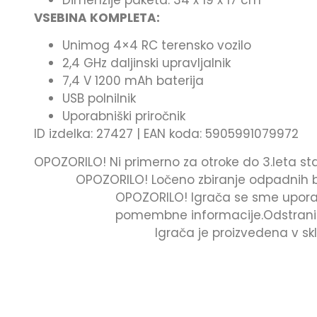
Dimenzije paketa: 34 x 19 x 17 cm
VSEBINA KOMPLETA:
Unimog 4×4 RC terensko vozilo
2,4 GHz daljinski upravljalnik
7,4 V 1200 mAh baterija
USB polnilnik
Uporabniški priročnik
ID izdelka: 27427 | EAN koda: 5905991079972
OPOZORILO! Ni primerno za otroke do 3.leta staro
OPOZORILO! Ločeno zbiranje odpadnih bat
OPOZORILO! Igrača se sme upora
pomembne informacije.Odstranite
Igrača je proizvedena v sk