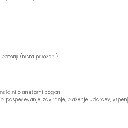
ateriji (nista priloženi)
encialni planetarni pogon
o, pospeševanje, zaviranje, blaženje udarcev, vzpenjan