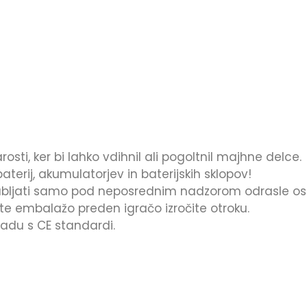
sti, ker bi lahko vdihnil ali pogoltnil majhne delce.
erij, akumulatorjev in baterijskih sklopov!
bljati samo pod neposrednim nadzorom odrasle ose
 embalažo preden igračo izročite otroku.
ladu s CE standardi.