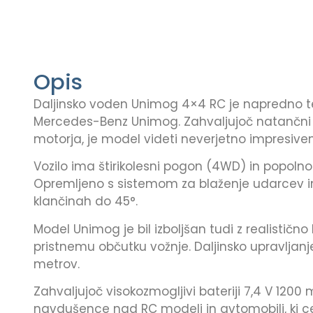
Opis
Daljinsko voden Unimog 4×4 RC je napredno ter
Mercedes-Benz Unimog. Zahvaljujoč natančni i
motorja, je model videti neverjetno impresiven
Vozilo ima štirikolesni pogon (4WD) in popoln
Opremljeno s sistemom za blaženje udarcev i
klančinah do 45°.
Model Unimog je bil izboljšan tudi z realistično 
pristnemu občutku vožnje. Daljinsko upravljan
metrov.
Zahvaljujoč visokozmogljivi bateriji 7,4 V 1200 
navdušence nad RC modeli in avtomobili, ki ce