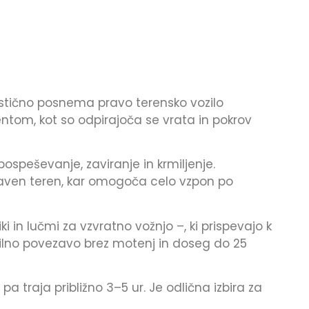
istično posnema pravo terensko vozilo
tom, kot so odpirajoča se vrata in pokrov
speševanje, zaviranje in krmiljenje.
aven teren, kar omogoča celo vzpon po
ki in lučmi za vzvratno vožnjo –, ki prispevajo k
bilno povezavo brez motenj in doseg do 25
a traja približno 3–5 ur. Je odlična izbira za