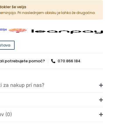
dokler še velja
reminjajo. Pri naslednjem obisku je lahko že drugačna.
stava
ali potrebujete pomoč?
070 866 184
ti za nakup pri nas?
v (0)