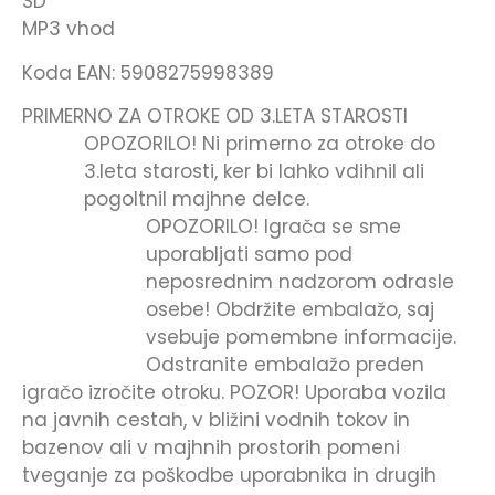
SD
MP3 vhod
Koda EAN: 5908275998389
PRIMERNO ZA OTROKE OD 3.LETA STAROSTI
OPOZORILO! Ni primerno za otroke do
3.leta starosti, ker bi lahko vdihnil ali
pogoltnil majhne delce.
OPOZORILO! Igrača se sme
uporabljati samo pod
neposrednim nadzorom odrasle
osebe! Obdržite embalažo, saj
vsebuje pomembne informacije.
Odstranite embalažo preden
igračo izročite otroku. POZOR! Uporaba vozila
na javnih cestah, v bližini vodnih tokov in
bazenov ali v majhnih prostorih pomeni
tveganje za poškodbe uporabnika in drugih