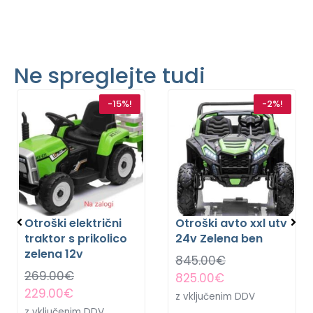
Ne spreglejte tudi
-15%!
-2%!
Otroški električni
Otroški avto xxl utv
traktor s prikolico
24v Zelena ben
zelena 12v
845.00
€
269.00
€
825.00
€
229.00
€
z vključenim DDV
z vključenim DDV