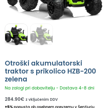
Otroški akumulatorski
traktor s prikolico HZB-200
zelena
Na zalogi pri dobavitelju - Dostava 4-8 dni
284.90
€
z vključenim DDV
+5%
popusta ob osebnem prevzemu v Šentjurju