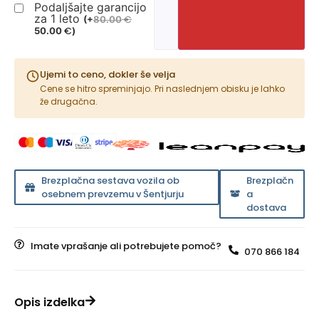
Podaljšajte garancijo
za 1 leto
€
(
+
80.00
€
50.00
)
Ujemi to ceno, dokler še velja
Cene se hitro spreminjajo. Pri naslednjem obisku je lahko
že drugačna.
Brezplačna sestava vozila ob
Brezplačn
osebnem prevzemu v Šentjurju
a
dostava
Imate vprašanje ali potrebujete pomoč?
070 866 184
Opis izdelka