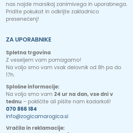
nas najde marsikaj zanimivega in uporabnega.
Pridite pokukat in odkrijte zakladnico
presenečenj!
ZA UPORABNIKE
Spletna trgovina
Z veseljem vam pomagamo!
Na voljo smo vam vsak delovnik od 8h pa do
17h.
Splošne informacije:
Na voljo smo vam
24 ur na dan, vse dni v
tednu
– pokličite ali pišite nam kadarkoli!
070 866 184
info@zogicamarogica.si
Vračila in reklamacije: