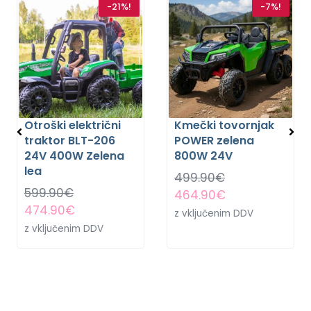
-21%!
-7%!
Otroški električni
Kmečki tovornjak
traktor BLT-206
POWER zelena
24V 400W Zelena
800W 24V
lea
499.90
€
599.90
€
464.90
€
474.90
€
z vključenim DDV
z vključenim DDV