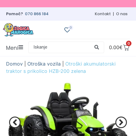
Pomoč?
070 866 184
Kontakt
O nas
0
0
Meni
Iskanje
0.00
€
Domov
|
Otroška vozila
|
Otroški akumulatorski
traktor s prikolico HZB-200 zelena