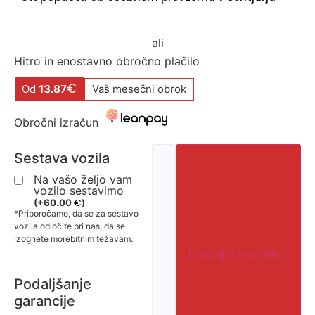
ali
Hitro in enostavno obročno plačilo
€
Od
13.87
Vaš mesečni obrok
Obročni izračun
Sestava vozila
Na vašo željo vam
vozilo sestavimo
€
(
+
60.00
)
*Priporočamo, da se za sestavo
vozila odločite pri nas, da se
izognete morebitnim težavam.
Dodaj v košarico
Podaljšanje
garancije