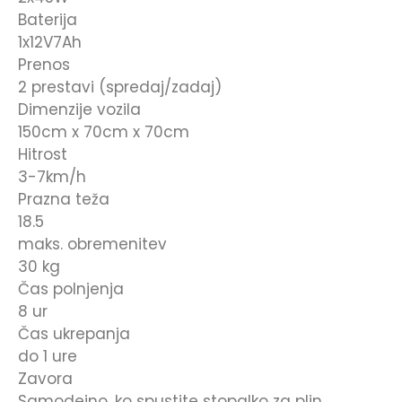
Baterija
1x12V7Ah
Prenos
2 prestavi (spredaj/zadaj)
Dimenzije vozila
150cm x 70cm x 70cm
Hitrost
3-7km/h
Prazna teža
18.5
maks. obremenitev
30 kg
Čas polnjenja
8 ur
Čas ukrepanja
do 1 ure
Zavora
Samodejno, ko spustite stopalko za plin