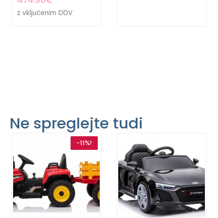
474.90
€
z vključenim DDV
Ne spreglejte tudi
-11%!