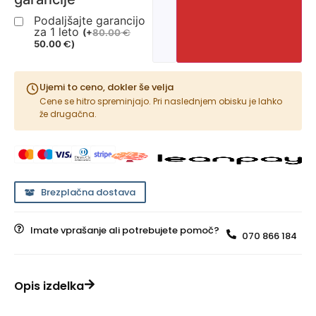
Podaljšajte garancijo
za 1 leto
€
(
+
80.00
€
50.00
)
Ujemi to ceno, dokler še velja
Cene se hitro spreminjajo. Pri naslednjem obisku je lahko
že drugačna.
Brezplačna dostava
Imate vprašanje ali potrebujete pomoč?
070 866 184
Opis izdelka