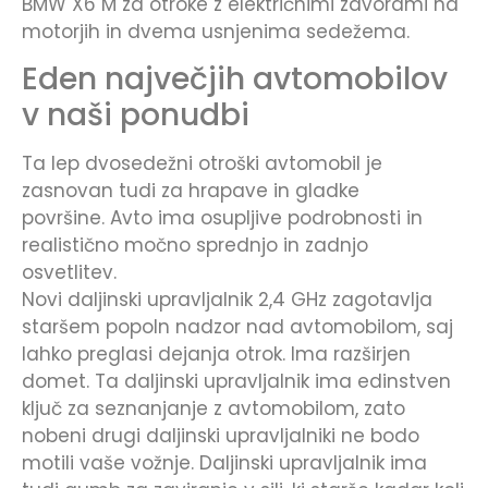
BMW X6 M za otroke z električnimi zavorami na
motorjih in dvema usnjenima sedežema.
Eden največjih avtomobilov
v naši ponudbi
Ta lep dvosedežni otroški avtomobil je
zasnovan tudi za hrapave in gladke
površine. Avto ima osupljive podrobnosti in
realistično močno sprednjo in zadnjo
osvetlitev.
Novi daljinski upravljalnik 2,4 GHz zagotavlja
staršem popoln nadzor nad avtomobilom, saj
lahko preglasi dejanja otrok. Ima razširjen
domet. Ta daljinski upravljalnik ima edinstven
ključ za seznanjanje z avtomobilom, zato
nobeni drugi daljinski upravljalniki ne bodo
motili vaše vožnje. Daljinski upravljalnik ima