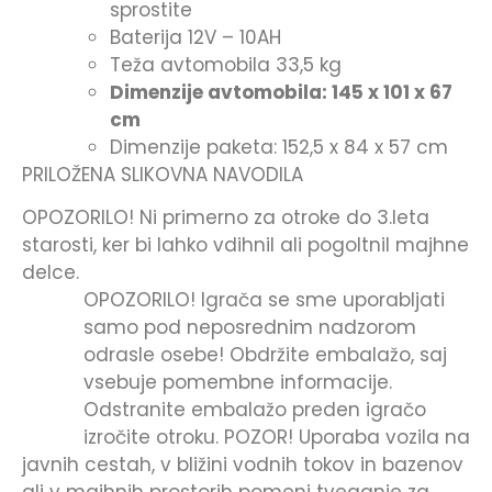
sprostite
Baterija 12V – 10AH
Teža avtomobila 33,5 kg
Dimenzije avtomobila: 145 x 101 x 67
cm
Dimenzije paketa: 152,5 x 84 x 57 cm
PRILOŽENA SLIKOVNA NAVODILA
OPOZORILO! Ni primerno za otroke do 3.leta
starosti, ker bi lahko vdihnil ali pogoltnil majhne
delce.
OPOZORILO! Igrača se sme uporabljati
samo pod neposrednim nadzorom
odrasle osebe! Obdržite embalažo, saj
vsebuje pomembne informacije.
Odstranite embalažo preden igračo
izročite otroku. POZOR! Uporaba vozila na
javnih cestah, v bližini vodnih tokov in bazenov