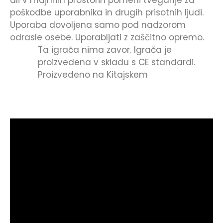
ali v majhnih prostorih pomeni tveganje za
poškodbe uporabnika in drugih prisotnih ljudi.
Uporaba dovoljena samo pod nadzorom
odrasle osebe. Uporabljati z zaščitno opremo.
Ta igrača nima zavor.
Igrača je
proizvedena v skladu s CE standardi.
Proizvedeno na Kitajskem