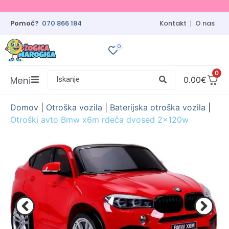
Pomoč?
070 866 184
Kontakt
O nas
0
0
Meni
Iskanje
0.00
€
Domov
|
Otroška vozila
|
Baterijska otroška vozila
|
Otroški avto Bmw x6m rdeča dvosed 2x120w