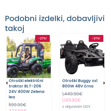
Podobni izdelki, dobavljivi
takoj
-21%!
-21%!
Otroški električni
Otroški Buggy xxl
traktor BLT-206
800W 48V črna
24V 400W Zelena
1,449.90
€
lea
1,149.90
€
599.90
€
z vključenim DDV