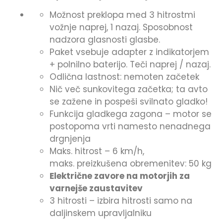
Možnost preklopa med 3 hitrostmi
vožnje naprej, 1 nazaj. Sposobnost
nadzora glasnosti glasbe.
Paket vsebuje adapter z indikatorjem
+ polnilno baterijo. Teči naprej / nazaj.
Odlična lastnost: nemoten začetek
Nič več sunkovitega začetka; ta avto
se zažene in pospeši svilnato gladko!
Funkcija gladkega zagona – motor se
postopoma vrti namesto nenadnega
drgnjenja
Maks. hitrost – 6 km/h,
maks. preizkušena obremenitev: 50 kg
Električne zavore na motorjih za
varnejše zaustavitev
3 hitrosti – izbira hitrosti samo na
daljinskem upravljalniku