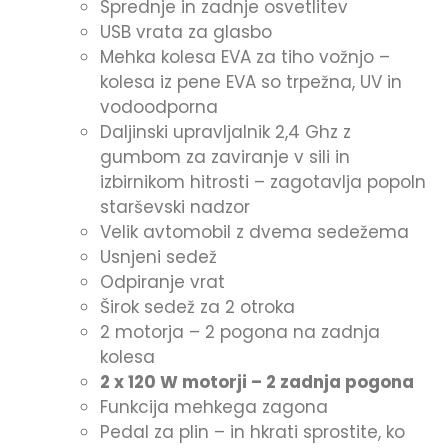
Sprednje in zadnje osvetlitev
USB vrata za glasbo
Mehka kolesa EVA za tiho vožnjo –
kolesa iz pene EVA so trpežna, UV in
vodoodporna
Daljinski upravljalnik 2,4 Ghz z
gumbom za zaviranje v sili in
izbirnikom hitrosti – zagotavlja popoln
starševski nadzor
Velik avtomobil z dvema sedežema
Usnjeni sedež
Odpiranje vrat
Širok sedež za 2 otroka
2 motorja – 2 pogona na zadnja
kolesa
2 x 120 W motorji – 2 zadnja pogona
Funkcija mehkega zagona
Pedal za plin – in hkrati sprostite, ko