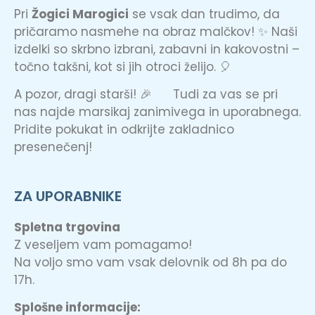
Pri
Žogici Marogici
se vsak dan trudimo, da
pričaramo nasmehe na obraz malčkov! ✨ Naši
izdelki so skrbno izbrani, zabavni in kakovostni –
točno takšni, kot si jih otroci želijo. 🎈
A pozor, dragi starši! 🎉 Tudi za vas se pri
nas najde marsikaj zanimivega in uporabnega.
Pridite pokukat in odkrijte zakladnico
presenečenj!
ZA UPORABNIKE
Spletna trgovina
Z veseljem vam pomagamo!
Na voljo smo vam vsak delovnik od 8h pa do
17h.
Splošne informacije: