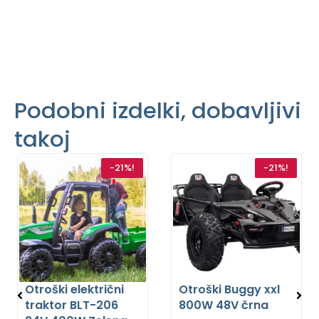
Podobni izdelki, dobavljivi
takoj
-21%!
-21%!
Otroški električni
Otroški Buggy xxl
traktor BLT-206
800W 48V črna