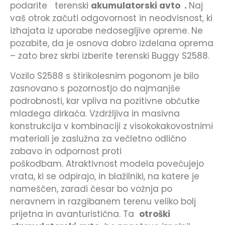
podarite terenski
akumulatorski avto .
Naj
vaš otrok začuti odgovornost in neodvisnost, ki
izhajata iz uporabe nedosegljive opreme. Ne
pozabite, da je osnova dobro izdelana oprema
– zato brez skrbi izberite terenski Buggy S2588.
Vozilo S2588 s štirikolesnim pogonom je bilo
zasnovano s pozornostjo do najmanjše
podrobnosti, kar vpliva na pozitivne občutke
mladega dirkača. Vzdržljiva in masivna
konstrukcija v kombinaciji z visokokakovostnimi
materiali je zaslužna za večletno odlično
zabavo in odpornost proti
poškodbam. Atraktivnost modela povečujejo
vrata, ki se odpirajo, in blažilniki, na katere je
nameščen, zaradi česar bo vožnja po
neravnem in razgibanem terenu veliko bolj
prijetna in avanturistična. Ta
otroški