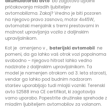
akumulatorski avto
bo zagotovo izpolnil
pričakovanja mladih ljubiteljev
avtomobilizma. Zakaj? Vredno je biti pozoren
na njegovo pravo zasnovo, motor 4x45W,
avtomatski menjalnik s tremi prestavami in
možnost upravljanja vozila z daljinskim
upravljalnikom.
Kot je omenjeno v ,
baterijski avtomobil
ne
pomeni, da ga lahko vaš otrok vozi popolnoma
svobodno – njegovo hitrost lahko vedno
nadzirate z daljinskim upravljalnikom. Ta
model je namenjen otrokom od 3. leta starosti,
vendar ga lahko pod budnim nadzorom
staršev uporabljajo tudi mlajši vozniki. Terenski
avto S2588 ima CE certifikat, ki zagotavlja
varno uporabo. Popestrite družinske sprehode z
mladim ljubiteljem avtomobilov za volanom.