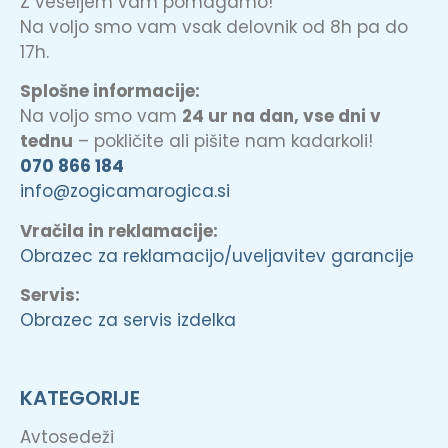
Z veseljem vam pomagamo!
Na voljo smo vam vsak delovnik od 8h pa do
17h.
Splošne informacije:
Na voljo smo vam
24 ur na dan, vse dni v
tednu
– pokličite ali pišite nam kadarkoli!
070 866 184
info@zogicamarogica.si
Vračila in reklamacije:
Obrazec za reklamacijo/uveljavitev garancije
Servis:
Obrazec za servis izdelka
KATEGORIJE
Avtosedeži