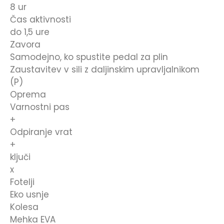
8 ur
Čas aktivnosti
do 1,5 ure
Zavora
Samodejno, ko spustite pedal za plin
Zaustavitev v sili z daljinskim upravljalnikom
(P)
Oprema
Varnostni pas
+
Odpiranje vrat
+
ključi
x
Fotelji
Eko usnje
Kolesa
Mehka EVA