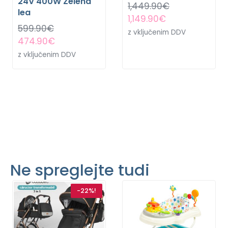
24V 400W Zelena
1,449.90
€
lea
1,149.90
€
599.90
€
z vključenim DDV
474.90
€
z vključenim DDV
Ne spreglejte tudi
-22%!