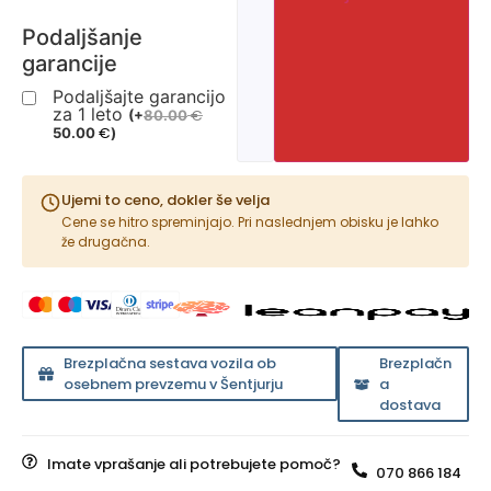
Podaljšanje
garancije
Podaljšajte garancijo
za 1 leto
€
(
+
80.00
€
50.00
)
Ujemi to ceno, dokler še velja
Cene se hitro spreminjajo. Pri naslednjem obisku je lahko
že drugačna.
Brezplačna sestava vozila ob
Brezplačn
osebnem prevzemu v Šentjurju
a
dostava
Imate vprašanje ali potrebujete pomoč?
070 866 184