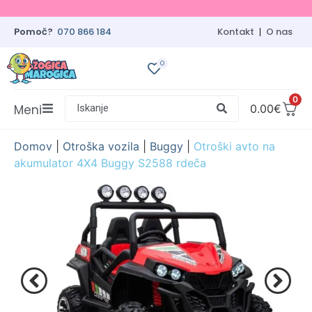
Pomoč?
070 866 184
Kontakt
O nas
0
0
Meni
Iskanje
0.00
€
Domov
|
Otroška vozila
|
Buggy
|
Otroški avto na
akumulator 4X4 Buggy S2588 rdeča