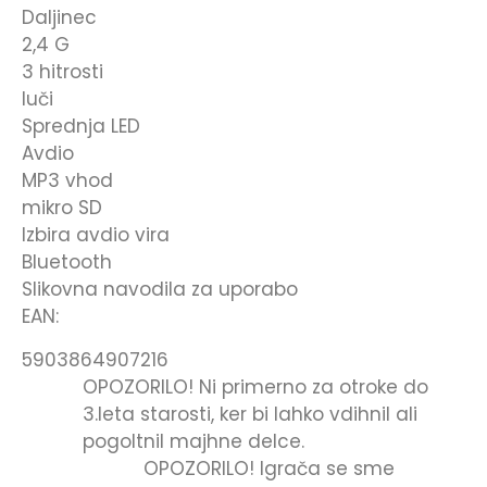
Daljinec
2,4 G
3 hitrosti
luči
Sprednja LED
Avdio
MP3 vhod
mikro SD
Izbira avdio vira
Bluetooth
Slikovna navodila za uporabo
EAN:
5903864907216
OPOZORILO! Ni primerno za otroke do
3.leta starosti, ker bi lahko vdihnil ali
pogoltnil majhne delce.
OPOZORILO! Igrača se sme