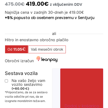
419.00
€
475.00
€
z vključenim DDV
Najnižja cena v zadnjih 30-dneh je
419.00
€
+5%
popusta ob osebnem prevzemu v Šentjurju
ali
Hitro in enostavno obročno plačilo
€
Od
11.05
Vaš mesečni obrok
Obročni izračun
Sestava vozila
Na vašo željo vam
vozilo sestavimo
€
(
+
60.00
)
*Priporočamo, da se za sestavo
vozila odločite pri nas, da se
izognete morebitnim težavam.
Dodaj v košarico