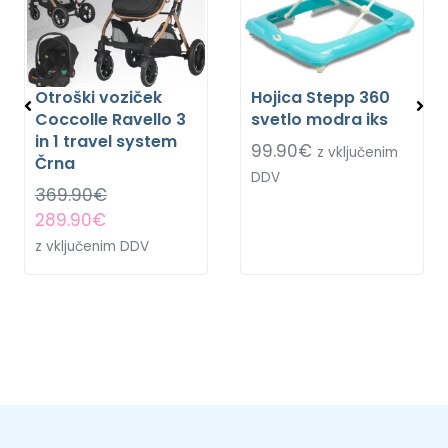
Otroški voziček
Hojica Stepp 360
Coccolle Ravello 3
svetlo modra iks
in 1 travel system
99.90
€
z vključenim
Črna
DDV
369.90
€
289.90
€
z vključenim DDV