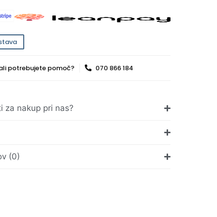
stava
ali potrebujete pomoč?
070 866 184
ti za nakup pri nas?
v (0)