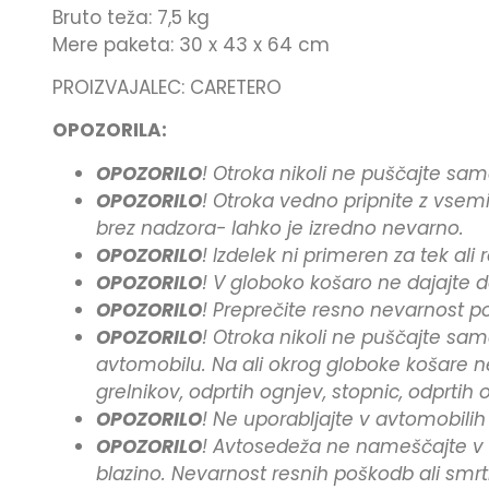
Bruto teža: 7,5 kg
Mere paketa: 30 x 43 x 64 cm
PROIZVAJALEC: CARETERO
OPOZORILA:
OPOZORILO
! Otroka nikoli ne puščajte sa
OPOZORILO
! Otroka vedno pripnite z vsem
brez nadzora- lahko je izredno nevarno.
OPOZORILO
! Izdelek ni primeren za tek ali 
OPOZORILO
! V globoko košaro ne dajajte
OPOZORILO
! Preprečite resno nevarnost p
OPOZORILO
! Otroka nikoli ne puščajte sa
avtomobilu. Na ali okrog globoke košare ne 
grelnikov, odprtih ognjev, stopnic, odprtih
OPOZORILO
! Ne uporabljajte v avtomobilih
OPOZORILO
! Avtosedeža ne nameščajte v s
blazino. Nevarnost resnih poškodb ali smrti