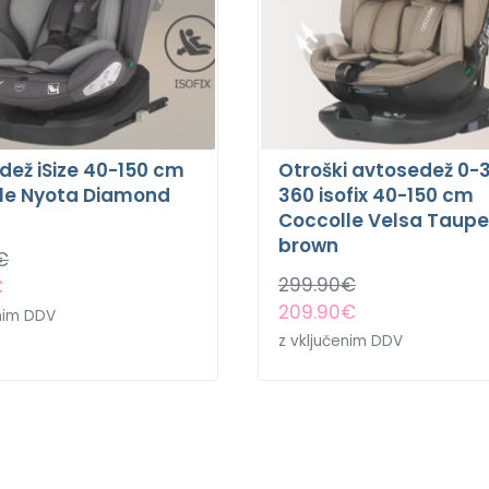
dež iSize 40-150 cm
Otroški avtosedež 0-
le Nyota Diamond
360 isofix 40-150 cm
Coccolle Velsa Taupe
brown
€
299.90
€
€
209.90
€
enim DDV
z vključenim DDV