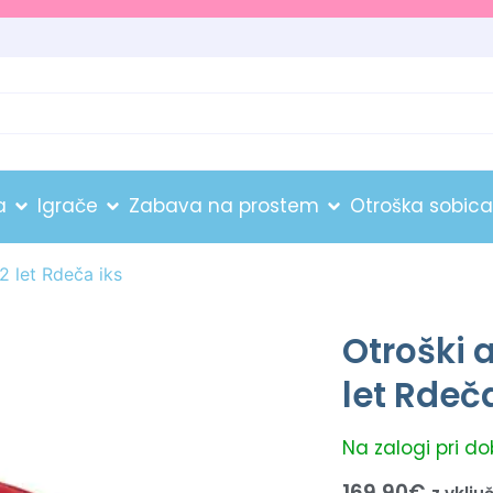
a
Igrače
Zabava na prostem
Otroška sobica
 let Rdeča iks
Otroški 
let Rdeč
Na zalogi pri d
169.90
€