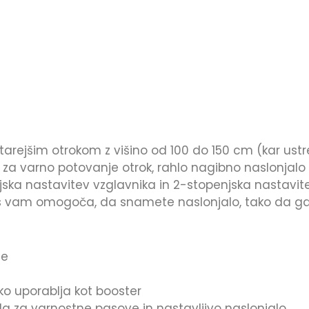
ejšim otrokom z višino od 100 do 150 cm (kar ustreza s
om za varno potovanje otrok, rahlo nagibno naslonj
ska nastavitev vzglavnika in 2-stopenjska nastavitev
us vam omogoča, da snamete naslonjalo, tako da ga l
ze
ko uporablja kot booster
la za varnostne pasove in nastavljivo naslonjalo