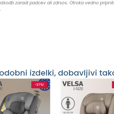
poškodb zaradi padcev ali zdrsov. Otroka vedno prip
.
odobni izdelki, dobavljivi tak
-37%!