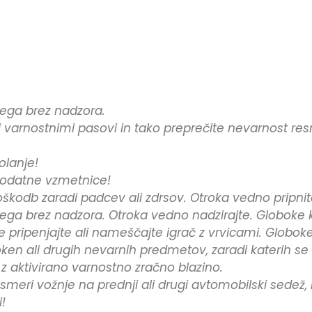
mega brez nadzora.
i varnostnimi pasovi in tako preprečite nevarnost re
rolanje!
 dodatne vzmetnice!
oškodb zaradi padcev ali zdrsov. Otroka vedno pripn
mega brez nadzora. Otroka vedno nadzirajte. Globoke k
pripenjajte ali nameščajte igrač z vrvicami. Globoke 
 oken ali drugih nevarnih predmetov, zaradi katerih se
 z aktivirano varnostno zračno blazino.
meri vožnje na prednji ali drugi avtomobilski sedež, 
!