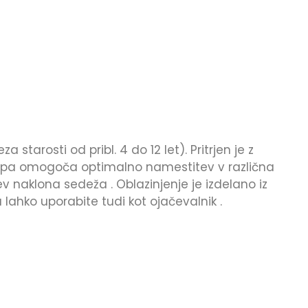
tarosti od pribl. 4 do 12 let). Pritrjen je z
alo pa omogoča optimalno namestitev v različna
 naklona sedeža . Oblazinjenje je izdelano iz
ahko uporabite tudi kot ojačevalnik .