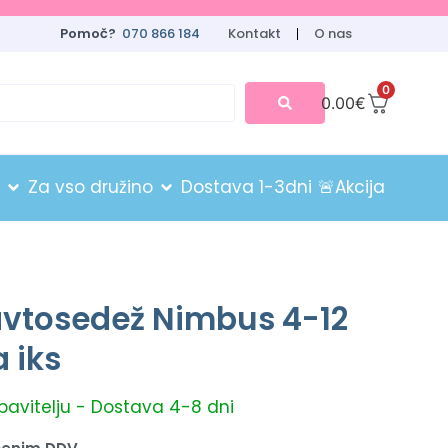
Pomoč?
070 866 184
Kontakt
O nas
0
0.00
€
Za vso družino
Dostava 1-3dni
🚨Akcija
avtosedež Nimbus 4-12
a iks
obavitelju - Dostava 4-8 dni