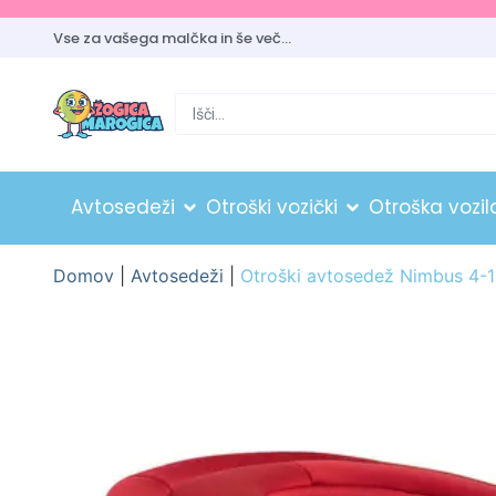
Vse za vašega malčka in še več…
Avtosedeži
Otroški vozički
Otroška vozil
Domov
|
Avtosedeži
|
Otroški avtosedež Nimbus 4-12