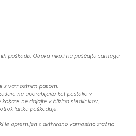
snih poškodb. Otroka nikoli ne puščajte samega
ite z varnostnim pasom.
ošare ne uporabljajte kot posteljo v
košare ne dajajte v bližino štedilnikov,
 otrok lahko poškoduje.
ki je opremljen z aktivirano varnostno zračno