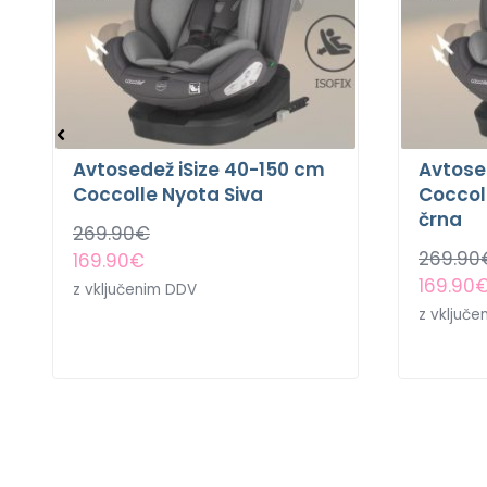
Avtosedež iSize 40-150 cm
Avtose
Coccolle Nyota Siva
Coccol
črna
269.90
€
269.90
169.90
€
169.90
z vključenim DDV
z vključ