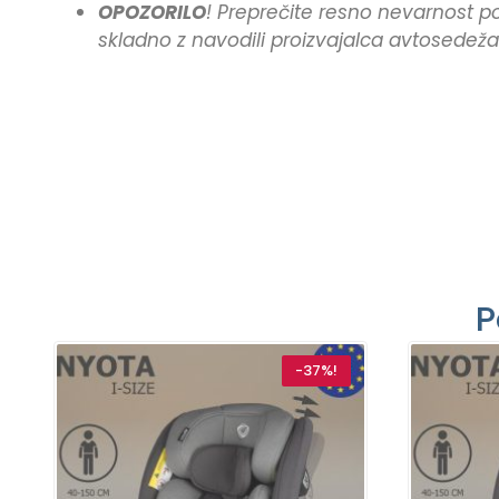
OPOZORILO
! Preprečite resno nevarnost 
skladno z navodili proizvajalca avtosedeža
P
-37%!