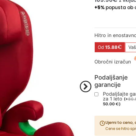
z vklj
+5%
popusta ob 
Hitro in enostavn
€
Od
15.88
Vaš
Obročni izračun
Podaljšanje
garancije
Podaljšajte ga
za 1 leto
(
+
80.
€
50.00
)
Ujemi to ceno, 
Cene se hitro sp