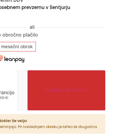
učenim DDV
osebnem prevzemu v Šentjurju
ali
o obročno plačilo
 mesečni obrok
Dodaj v košarico
rancijo
€
00
dokler še velja
reminjajo. Pri naslednjem obisku je lahko že drugačna.