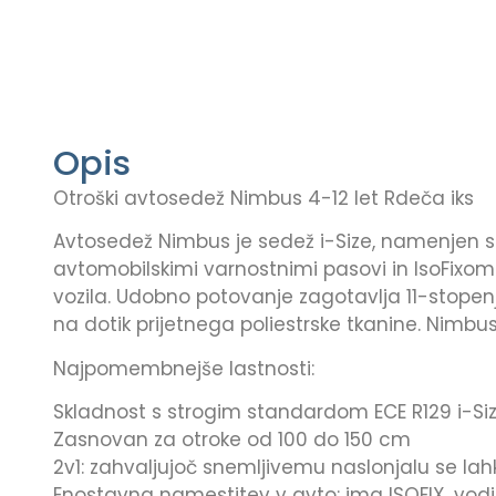
Opis
Otroški avtosedež Nimbus 4-12 let Rdeča iks
Avtosedež Nimbus je sedež i-Size, namenjen star
avtomobilskimi varnostnimi pasovi in ​​IsoFix
vozila. Udobno potovanje zagotavlja 11-stopenj
na dotik prijetnega poliestrske tkanine. Nimb
Najpomembnejše lastnosti:
Skladnost s strogim standardom ECE R129 i-Si
Zasnovan za otroke od 100 do 150 cm
2v1: zahvaljujoč snemljivemu naslonjalu se lah
Enostavna namestitev v avto: ima ISOFIX, vodi