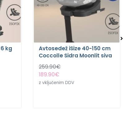
36 kg
Avtosedež iSize 40-150 cm
Coccolle Sidra Moonlit siva
259.90
€
189.90
€
z vključenim DDV