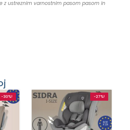
nite z ustreznim varnostnim pasom pasom in
oj
-30%!
-27%!