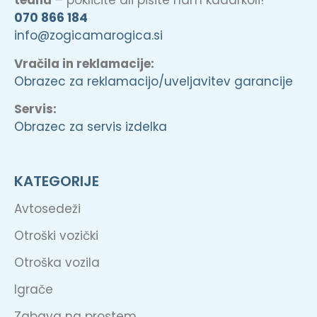
tednu
– pokličite ali pišite nam kadarkoli!
070 866 184
info@zogicamarogica.si
Vračila in reklamacije:
Obrazec za reklamacijo/uveljavitev garancije
Servis:
Obrazec za servis izdelka
KATEGORIJE
Avtosedeži
Otroški vozički
Otroška vozila
Igrače
Zabava na prostem