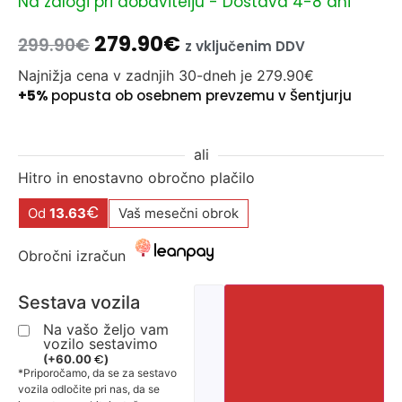
Na zalogi pri dobavitelju - Dostava 4-8 dni
279.90
€
299.90
€
z vključenim DDV
Najnižja cena v zadnjih 30-dneh je
279.90
€
+5%
popusta ob osebnem prevzemu v Šentjurju
ali
Hitro in enostavno obročno plačilo
€
Od
13.63
Vaš mesečni obrok
Obročni izračun
Sestava vozila
Na vašo željo vam
vozilo sestavimo
€
(
+
60.00
)
*Priporočamo, da se za sestavo
vozila odločite pri nas, da se