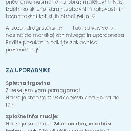
pričaramo nasmehe na obraz malčkov! ✨ Naši
izdelki so skrbno izbrani, zabavni in kakovostni –
točno takšni, kot si jih otroci želijo. 🎈
A pozor, dragi starši! 🎉 Tudi za vas se pri
nas najde marsikaj zanimivega in uporabnega.
Pridite pokukat in odkrijte zakladnico
presenečenj!
ZA UPORABNIKE
Spletna trgovina
Z veseljem vam pomagamo!
Na voljo smo vam vsak delovnik od 8h pa do
17h.
Splošne informacije:
Na voljo smo vam
24 ur na dan, vse dni v