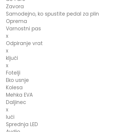
Zavora
Samodejno, ko spustite pedal za plin
Oprema
Varnostni pas
x
Odpiranje vrat
x
ključi
x
Fotelji
Eko usnje
Kolesa
Mehka EVA
Daljinec
x
luči
Sprednja LED
Avdio