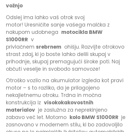
vožnjo
Odslej ima lahko vaš otrok svoj
motor! Uresničite sanje vašega malčka z
nakupom udobnega
motocikla BMW
S1000RR
v
privlačnem
srebrnem
ohišju. Razvijte otrokovo
strast zdaj, ki jo boste lahko delili skupaj v
prihodnje, skupaj premagujući široke poti. Naj
občuti veselje in svobodo samovoze!
Otroško vozilo na akumulator izgleda kot pravi
motor – s to razliko, da je prilagojeno
nekajletnemu otroku. Trdna in močna
konstrukcija iz
visokokakovostnih
materialov
je zaslužna za neprekinjeno
zabavo več let. Motorno
kolo BMW S1000RR
je
zasnovano v modernem stilu, ki bo zadovoljilo