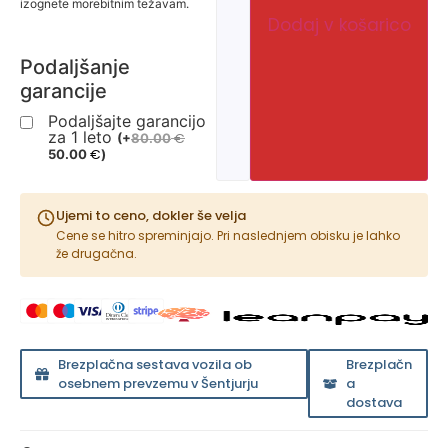
izognete morebitnim težavam.
Dodaj v košarico
Podaljšanje
garancije
Podaljšajte garancijo
za 1 leto
€
(
+
80.00
€
50.00
)
Ujemi to ceno, dokler še velja
Cene se hitro spreminjajo. Pri naslednjem obisku je lahko
že drugačna.
Brezplačna sestava vozila ob
Brezplačn
osebnem prevzemu v Šentjurju
a
dostava