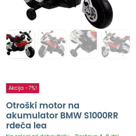
Akcija -7%!
Otroški motor na
akumulator BMW S1000RR
rdeča lea