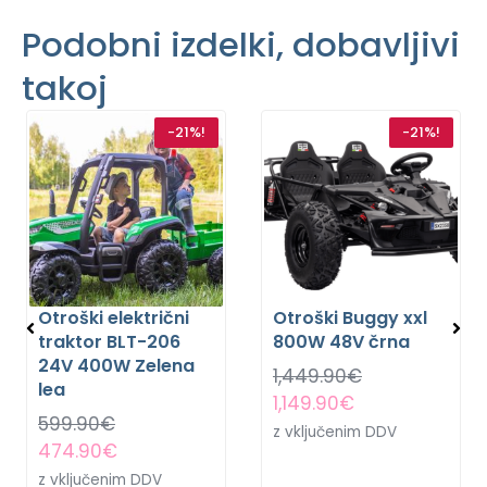
Podobni izdelki, dobavljivi
takoj
-21%!
-21%!
Otroški električni
Otroški Buggy xxl
traktor BLT-206
800W 48V črna
24V 400W Zelena
1,449.90
€
lea
1,149.90
€
599.90
€
z vključenim DDV
474.90
€
z vključenim DDV