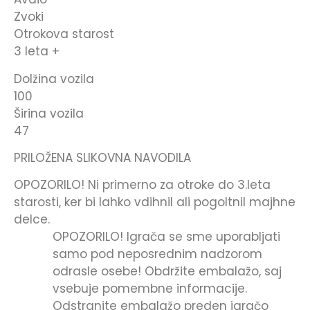
Zvoki
Otrokova starost
3 leta +
Dolžina vozila
100
Širina vozila
47
PRILOŽENA SLIKOVNA NAVODILA
OPOZORILO! Ni primerno za otroke do 3.leta
starosti, ker bi lahko vdihnil ali pogoltnil majhne
delce.
OPOZORILO! Igrača se sme uporabljati
samo pod neposrednim nadzorom
odrasle osebe! Obdržite embalažo, saj
vsebuje pomembne informacije.
Odstranite embalažo preden igračo