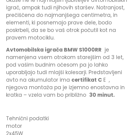
okuse ne le najmlajših ljubiteljev avtomobilskih
igrač, ampak tudi njihovih staršev. Notranjost,
prečiščena do najmanjšega centimetra, in
elementi, ki posnemajo prave dele, bodo
poskrbeli, da se bo vaš otrok počutil kot na
pravem motociklu.
Avtomobilska igrača BMW S1000RR
je
namenjena vsem otrokom starejšim od 3 let,
pod vašim budnim očesom pa jo lahko
uporabljajo tudi mlajši kolesarji. Predstavljeni
avto na akumulator ima
certifikat
C
E ,
njegova montaža pa je izjemno enostavna in
kratka – vzela vam bo približno
30 minut.
Tehnični podatki
motor
2x45W