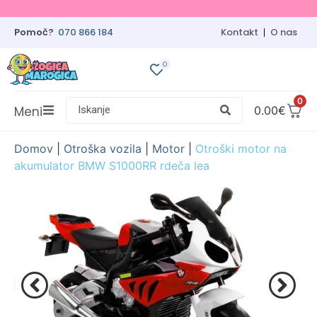
Pomoč?
070 866 184
Kontakt
O nas
0
0
Meni
Iskanje
0.00
€
Domov
|
Otroška vozila
|
Motor
|
Otroški motor na
akumulator BMW S1000RR rdeča lea