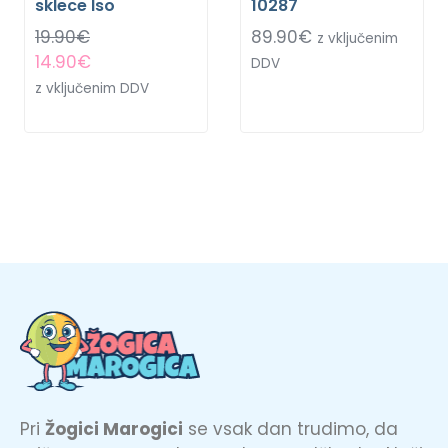
sklece Iso
10287
19.90
€
89.90
€
z vključenim
14.90
€
DDV
z vključenim DDV
Pri
Žogici Marogici
se vsak dan trudimo, da