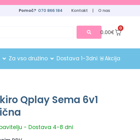
Pomoč?
070 866 184
Kontakt
O nas
0
0.00
€
Za vso družino
Dostava 1-3dni
🚨Akcija
skiro Qplay Sema 6v1
lična
obavitelju - Dostava 4-8 dni