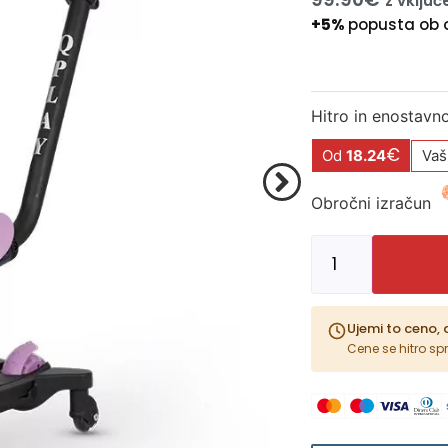
z vklju
+5%
popusta ob 
Hitro in enostavn
€
Od
18.24
Vaš
Obročni izračun
Ujemi to ceno, 
Cene se hitro sp