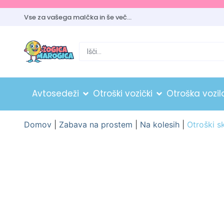
Vse za vašega malčka in še več…
Avtosedeži
Otroški vozički
Otroška vozil
Domov
|
Zabava na prostem
|
Na kolesih
|
Otroški s