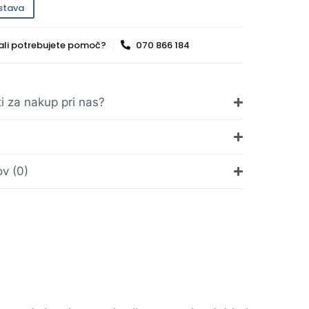
stava
ali potrebujete pomoč?
070 866 184
ti za nakup pri nas?
v (0)