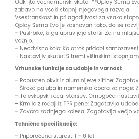
Odkrijte večnamenski skuter **Qplay Sema Evo*
zabavo na vsaki stopnji njegovega razvoja.
Vsestranskost in prilagodljivost za vsako stopnj
Qplay Sema Evo je zasnovan tako, da se razvi
– Pushbike, ki ga upravljajo starši: Za najmlajš
vožnjo.
– Neodvisno kolo: Ko otrok pridobi samozavest,
– Nastavljiv skuter: S tremi višinskimi stopnjami
Vrhunske funkcije za udobje in varnost
– Robusten okvir iz aluminijeve zlitine: Zagota
– Široka paluba in namenska opora za noge: Za
– Teleskopski ročaj staršev: Omogoča nastavi
– Krmilo z ročaji iz TPR pene: Zagotavlja udobe
– Zavora zadnjega kolesa: Zagotavlja večjo var
Tehnične specifikacije:
– Priporočena starost: 1 – 6 let