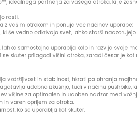
*, idealnega partnerja za vašega otroka, ki je zasn
o rasti.
ja z vašim otrokom in ponuja več načinov uporabe:
e, ki še vedno odkrivajo svet, lahko starši nadzorujejo
 lahko samostojno uporablja kolo in razvija svoje mo
 se skuter prilagodi višini otroka, zaradi česar je kot
vlja vzdržljivost in stabilnost, hkrati pa ohranja maj
gotavlja udobno izkušnjo, tudi v načinu pushbike, ki
tev višine za optimalen in udoben nadzor med vožnj
n in varen oprijem za otroka.
nost, ko se uporablja kot skuter.