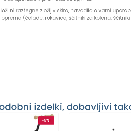
i ni raztegne zložljiv skiro, navodilo o varni upora
 opreme (čelade, rokavice, ščitniki za kolena, ščitni
odobni izdelki, dobavljivi tak
-5%!