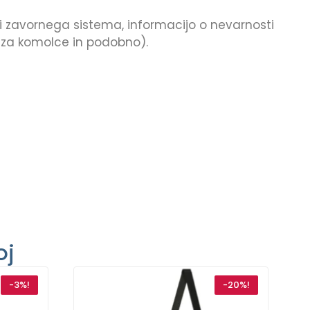
bi zavornega sistema, informacijo o nevarnosti
ki za komolce in podobno).
oj
-3%!
-20%!