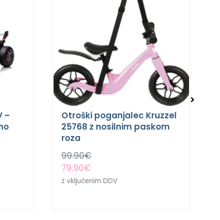
V –
Otroški poganjalec Kruzzel
eno
25768 z nosilnim paskom
roza
99.90
€
79.90
€
z vključenim DDV