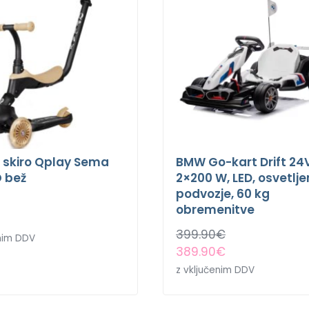
i skiro Qplay Sema
BMW Go-kart Drift 24
O bež
2×200 W, LED, osvetlj
podvozje, 60 kg
obremenitve
399.90
€
enim DDV
389.90
€
z vključenim DDV