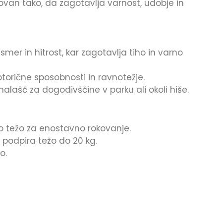
ovan tako, da zagotavlja varnost, udobje in
 smer in hitrost, kar zagotavlja tiho in varno
torične sposobnosti in ravnotežje.
 nalašč za dogodivščine v parku ali okoli hiše.
hno težo za enostavno rokovanje.
 podpira težo do 20 kg.
o.