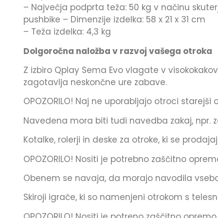
– Največja podprta teža: 50 kg v načinu skuter
pushbike – Dimenzije izdelka: 58 x 21 x 31 cm
– Teža izdelka: 4,3 kg
Dolgoročna naložba v razvoj vašega otroka
Z izbiro Qplay Sema Evo vlagate v visokokakovos
zagotavlja neskončne ure zabave.
OPOZORILO! Naj ne uporabljajo otroci starejši
Navedena mora biti tudi navedba zakaj, npr. 
Kotalke, rolerji in deske za otroke, ki se prod
OPOZORILO! Nositi je potrebno zaščitno oprem
Obenem se navaja, da morajo navodila vsebova
Skiroji igrače, ki so namenjeni otrokom s tel
OPOZORILO! Nositi je potreno zaščitno opremo.