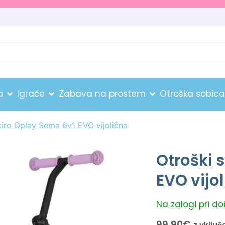
a
Igrače
Zabava na prostem
Otroška sobica
kiro Qplay Sema 6v1 EVO vijolična
Otroški 
EVO vijo
Na zalogi pri d
99.90
€