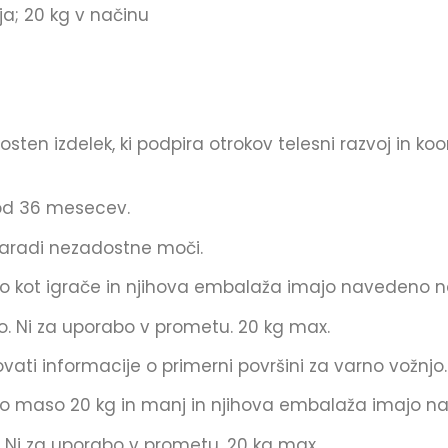
ja; 20 kg v načinu
ten izdelek, ki podpira otrokov telesni razvoj in ko
 od 36 mesecev.
zaradi nezadostne moči.
ajajo kot igrače in njihova embalaža imajo navedeno n
o. Ni za uporabo v prometu. 20 kg max.
ti informacije o primerni površini za varno vožnjo.
esno maso 20 kg in manj in njihova embalaža imajo n
 Ni za uporabo v prometu. 20 kg max.