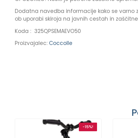
Dodatna navedba informacije kako se varno zlož
ob uporabi skiroja na javnih cestah in zaščitne
Koda : 325QPSEMAEVO50
Proizvajalec:
Coccolle
P
-15%!