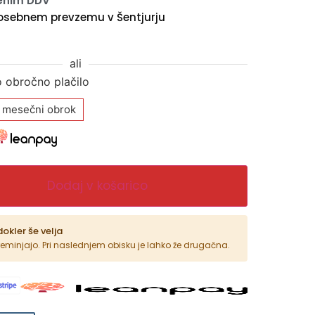
čenim DDV
osebnem prevzemu v Šentjurju
ali
o obročno plačilo
 mesečni obrok
Dodaj v košarico
dokler še velja
reminjajo. Pri naslednjem obisku je lahko že drugačna.