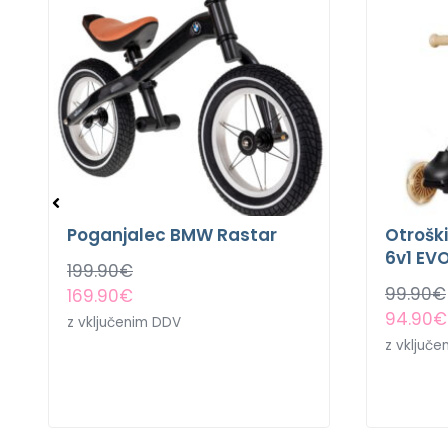
Poganjalec BMW Rastar
Otrošk
6v1 EV
199.90
€
99.90
€
169.90
€
94.90
€
z vključenim DDV
z vključ