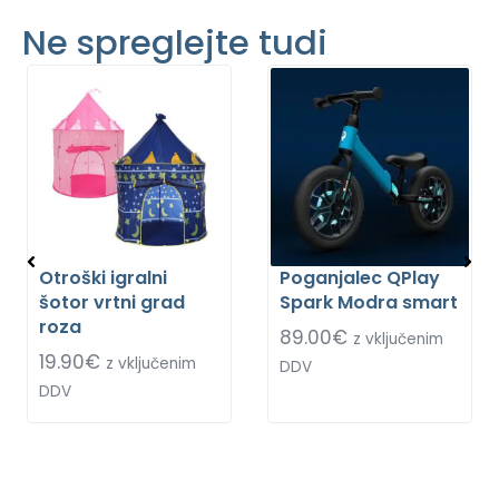
Ne spreglejte tudi
Otroški igralni
Poganjalec QPlay
šotor vrtni grad
Spark Modra smart
roza
89.00
€
z vključenim
19.90
€
z vključenim
DDV
DDV