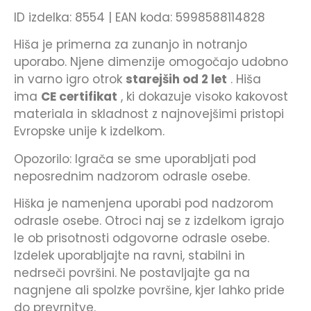
ID izdelka: 8554 | EAN koda: 5998588114828
Hiša je primerna za zunanjo in notranjo
uporabo. Njene dimenzije omogočajo udobno
in varno igro otrok
starejših od 2 let
. Hiša
ima
CE certifikat
, ki dokazuje visoko kakovost
materiala in skladnost z najnovejšimi pristopi
Evropske unije k izdelkom.
Opozorilo: Igrača se sme uporabljati pod
neposrednim nadzorom odrasle osebe.
Hiška je namenjena uporabi pod nadzorom
odrasle osebe. Otroci naj se z izdelkom igrajo
le ob prisotnosti odgovorne odrasle osebe.
Izdelek uporabljajte na ravni, stabilni in
nedrseči površini. Ne postavljajte ga na
nagnjene ali spolzke površine, kjer lahko pride
do prevrnitve.