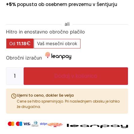
+5%
popusta ob osebnem prevzemu v Šentjurju
ali
Hitro in enostavno obročno plačilo
€
Od
11.18
Vaš mesečni obrok
Obročni izračun
Dodaj v košarico
Ujemi to ceno, dokler še velja
Cene se hitro spreminjajo. Pri naslednjem obisku je lahko
že drugačna.