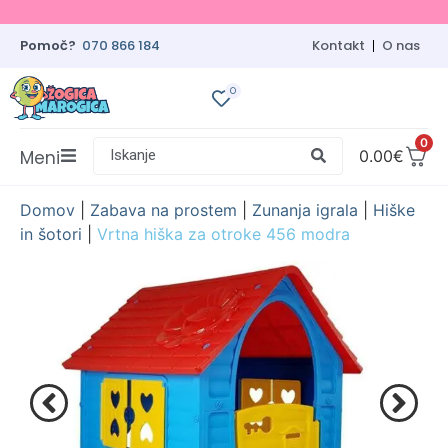
Pomoč?
070 866 184
Kontakt
O nas
0
0
Meni
Iskanje
0.00
€
Domov
|
Zabava na prostem
|
Zunanja igrala
|
Hiške
in šotori
|
Vrtna hiška za otroke 456 modra