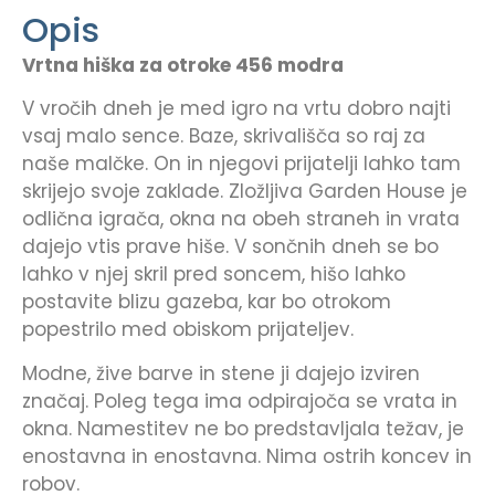
Opis
Vrtna hiška za otroke 456 modra
V vročih dneh je med igro na vrtu dobro najti
vsaj malo sence. Baze, skrivališča so raj za
naše malčke. On in njegovi prijatelji lahko tam
skrijejo svoje zaklade. Zložljiva Garden House je
odlična igrača, okna na obeh straneh in vrata
dajejo vtis prave hiše. V sončnih dneh se bo
lahko v njej skril pred soncem, hišo lahko
postavite blizu gazeba, kar bo otrokom
popestrilo med obiskom prijateljev.
Modne, žive barve in stene ji dajejo izviren
značaj. Poleg tega ima odpirajoča se vrata in
okna. Namestitev ne bo predstavljala težav, je
enostavna in enostavna. Nima ostrih koncev in
robov.