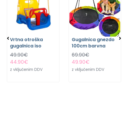
Vrtna otroška
Gugalnica gnezdo
gugalnica iso
100cm barvna
49.90
€
69.90
€
44.90
€
49.90
€
z vključenim DDV
z vključenim DDV