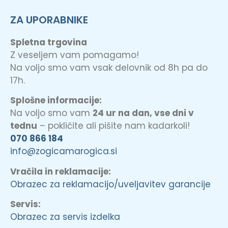
ZA UPORABNIKE
Spletna trgovina
Z veseljem vam pomagamo!
Na voljo smo vam vsak delovnik od 8h pa do
17h.
Splošne informacije:
Na voljo smo vam
24 ur na dan, vse dni v
tednu
– pokličite ali pišite nam kadarkoli!
070 866 184
info@zogicamarogica.si
Vračila in reklamacije:
Obrazec za reklamacijo/uveljavitev garancije
Servis:
Obrazec za servis izdelka