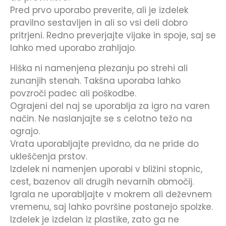
Pred prvo uporabo preverite, ali je izdelek
pravilno sestavljen in ali so vsi deli dobro
pritrjeni. Redno preverjajte vijake in spoje, saj se
lahko med uporabo zrahljajo.
Hiška ni namenjena plezanju po strehi ali
zunanjih stenah. Takšna uporaba lahko
povzroči padec ali poškodbe.
Ograjeni del naj se uporablja za igro na varen
način. Ne naslanjajte se s celotno težo na
ograjo.
Vrata uporabljajte previdno, da ne pride do
ukleščenja prstov.
Izdelek ni namenjen uporabi v bližini stopnic,
cest, bazenov ali drugih nevarnih območij.
Igrala ne uporabljajte v mokrem ali deževnem
vremenu, saj lahko površine postanejo spolzke.
Izdelek je izdelan iz plastike, zato ga ne