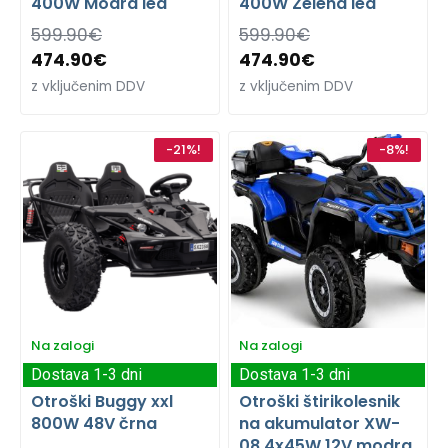
400W Modra lea
400W Zelena lea
599.90
€
599.90
€
474.90
€
474.90
€
z vključenim DDV
z vključenim DDV
-21%!
-8%!
Na zalogi
Na zalogi
Dostava 1-3 dni
Dostava 1-3 dni
Otroški Buggy xxl
Otroški štirikolesnik
800W 48V črna
na akumulator XW-
08 4x45W 12V modra