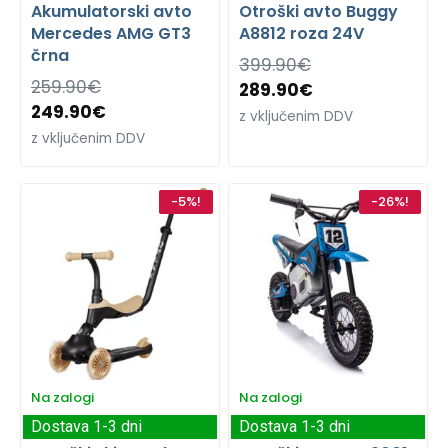
Akumulatorski avto
Otroški avto Buggy
Mercedes AMG GT3
A8812 roza 24V
črna
399.90
€
259.90
€
289.90
€
249.90
€
z vključenim DDV
z vključenim DDV
-5%!
-26%!
Na zalogi
Na zalogi
Dostava 1-3 dni
Dostava 1-3 dni