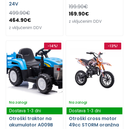
24V
199.90
€
499.90
€
169.90
€
464.90
€
z vključenim DDV
z vključenim DDV
-14%!
-13%!
Na zalogi
Na zalogi
Dostava 1-3 dni
Dostava 1-3 dni
Otroški traktor na
Otroški cross motor
akumulator A009B
49cc STORM oranžna