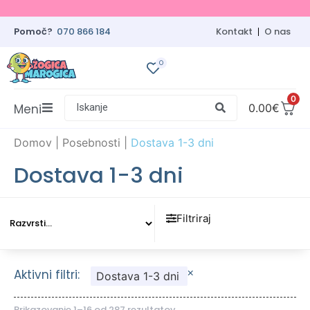
Pomoč?
070 866 184
Kontakt
O nas
0
0
Meni
Iskanje
0.00
€
Domov
|
Posebnosti
|
Dostava 1-3 dni
Dostava 1-3 dni
Filtriraj
×
Aktivni filtri:
Dostava 1-3 dni
Prikazovanje 1–16 od 287 rezultatov