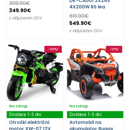
DK-CA001 2X24V
399.90
€
4X200W RS lea
349.90
€
619.90
€
z vključenim DDV
549.90
€
z vključenim DDV
-10%!
-11%!
Na zalogi
Na zalogi
Dostava 1-3 dni
Dostava 1-3 dni
Otroški električni
Avtomobil na
motor XW-07 12V
akumulator Buggy