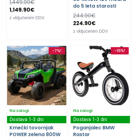
1,449.90
€
do 5 leta starosti
1,149.90
€
244.90
€
z vključenim DDV
224.90
€
z vključenim DDV
-7%!
-15%!
Na zalogi
Na zalogi
Dostava 1-3 dni
Dostava 1-3 dni
Kmečki tovornjak
Poganjalec BMW
POWER zelena 800W
Rastar