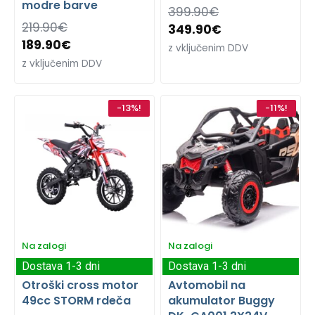
modre barve
399.90
€
219.90
€
349.90
€
189.90
€
z vključenim DDV
z vključenim DDV
-13%!
-11%!
Na zalogi
Na zalogi
Dostava 1-3 dni
Dostava 1-3 dni
Otroški cross motor
Avtomobil na
49cc STORM rdeča
akumulator Buggy