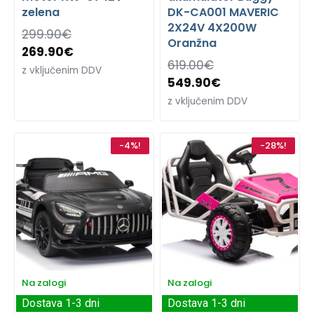
zelena
DK-CA001 MAVERIC
2X24V 4X200W
299.90
€
Oranžna
269.90
€
619.00
€
z vključenim DDV
549.90
€
z vključenim DDV
-4%!
-28%!
Na zalogi
Na zalogi
Dostava 1-3 dni
Dostava 1-3 dni