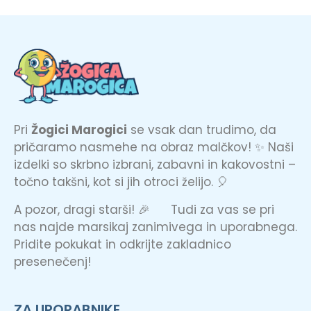
Pri
Žogici Marogici
se vsak dan trudimo, da
pričaramo nasmehe na obraz malčkov! ✨ Naši
izdelki so skrbno izbrani, zabavni in kakovostni –
točno takšni, kot si jih otroci želijo. 🎈
A pozor, dragi starši! 🎉 Tudi za vas se pri
nas najde marsikaj zanimivega in uporabnega.
Pridite pokukat in odkrijte zakladnico
presenečenj!
ZA UPORABNIKE