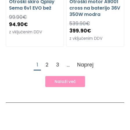
Otroški skiro Qplay
Otroški motor A9001
Sema 6v1 EVO bež
cross na baterijo 36V
350W modra
99.90
€
539.90
€
94.90
€
399.90
€
z vključenim DDV
z vključenim DDV
1
2
3
Naprej
…
Naloži več