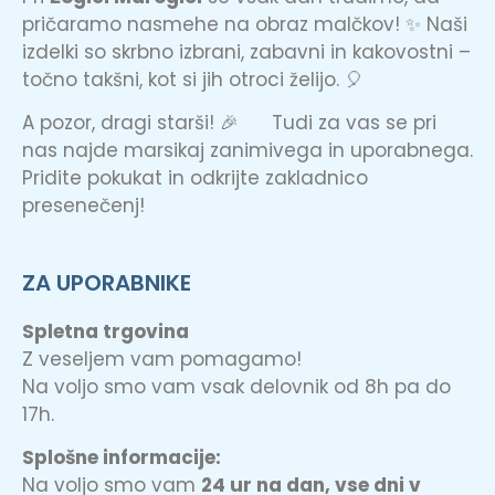
pričaramo nasmehe na obraz malčkov! ✨ Naši
izdelki so skrbno izbrani, zabavni in kakovostni –
točno takšni, kot si jih otroci želijo. 🎈
A pozor, dragi starši! 🎉 Tudi za vas se pri
nas najde marsikaj zanimivega in uporabnega.
Pridite pokukat in odkrijte zakladnico
presenečenj!
ZA UPORABNIKE
Spletna trgovina
Z veseljem vam pomagamo!
Na voljo smo vam vsak delovnik od 8h pa do
17h.
Splošne informacije:
Na voljo smo vam
24 ur na dan, vse dni v