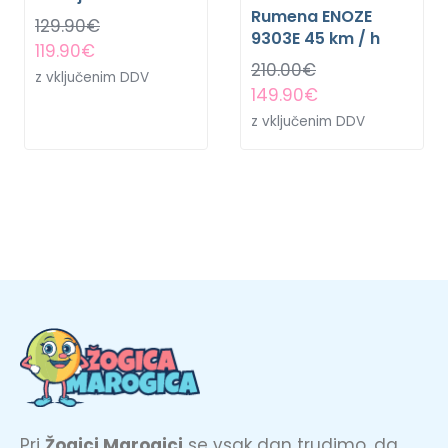
Rumena ENOZE
129.90
€
9303E 45 km / h
119.90
€
210.00
€
z vključenim DDV
149.90
€
z vključenim DDV
Pri
Žogici Marogici
se vsak dan trudimo, da