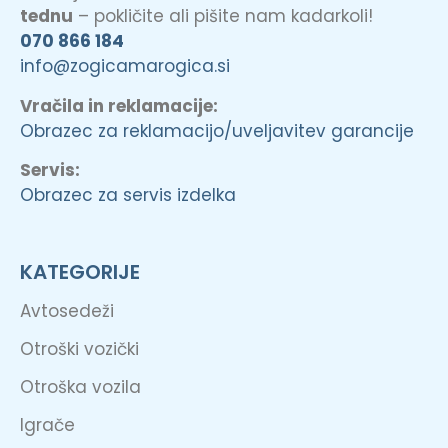
tednu
– pokličite ali pišite nam kadarkoli!
070 866 184
info@zogicamarogica.si
Vračila in reklamacije:
Obrazec za reklamacijo/uveljavitev garancije
Servis:
Obrazec za servis izdelka
KATEGORIJE
Avtosedeži
Otroški vozički
Otroška vozila
Igrače