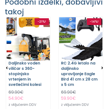
Podobni izdelki, dobavljivi
takoj
-21%!
-14%!
Daljinsko voden
RC 2.4G letalo na
viličar s 360-
daljinsko
stopinjsko
upravljanje Eagle
vrtenjem in
Bird 41 cm x 28 cm
svetlečimi kolesi
x 5 cm
69.90
€
69.90
€
54.90
€
59.90
€
z vključenim DDV
z vključenim DDV