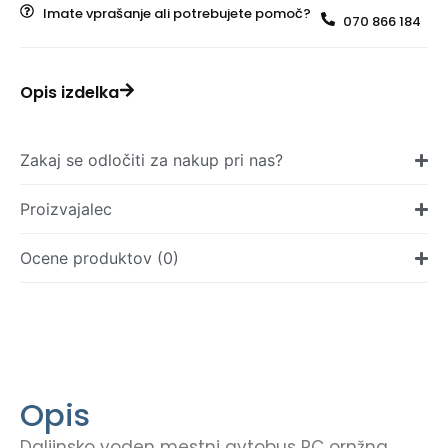
Imate vprašanje ali potrebujete pomoč?
070 866 184
Opis izdelka
Zakaj se odločiti za nakup pri nas?
Proizvajalec
Ocene produktov (0)
Opis
Daljinsko voden mestni avtobus RC ornžna