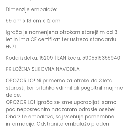
Dimenzije embalaže:
59 cm x 13 cm x 12 cm
Igrača je namenjena otrokom starejšim od 3
let in ima CE certifikat ter ustreza standardu
EN71 .
Koda izdelka: 15209 | EAN koda: 5905515355940
PRILOŽENA SLIKOVNA NAVODILA
OPOZORILO! Ni primerno za otroke do 3.leta
starosti, ker bi lahko vdihnil ali pogoltnil majhne
delce.
OPOZORILO! Igrača se sme uporabljati samo
pod neposrednim nadzorom odrasle osebe!
Obdržite embalažo, saj vsebuje pomembne
informacije. Odstranite embalažo preden