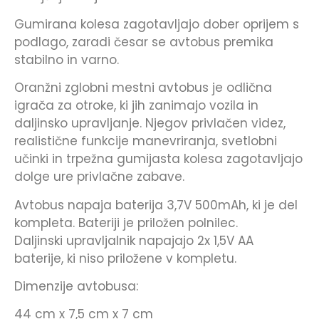
Gumirana kolesa zagotavljajo dober oprijem s
podlago, zaradi česar se avtobus premika
stabilno in varno.
Oranžni zglobni mestni avtobus je odlična
igrača za otroke, ki jih zanimajo vozila in
daljinsko upravljanje. Njegov privlačen videz,
realistične funkcije manevriranja, svetlobni
učinki in trpežna gumijasta kolesa zagotavljajo
dolge ure privlačne zabave.
Avtobus napaja baterija 3,7V 500mAh, ki je del
kompleta. Bateriji je priložen polnilec.
Daljinski upravljalnik napajajo 2x 1,5V AA
baterije, ki niso priložene v kompletu.
Dimenzije avtobusa:
44 cm x 7,5 cm x 7 cm