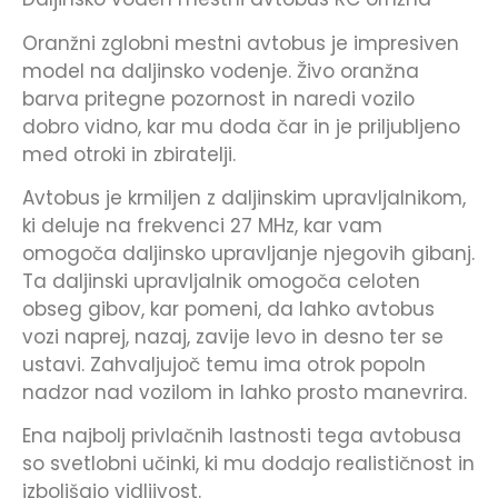
Oranžni zglobni mestni avtobus je impresiven
model na daljinsko vodenje. Živo oranžna
barva pritegne pozornost in naredi vozilo
dobro vidno, kar mu doda čar in je priljubljeno
med otroki in zbiratelji.
Avtobus je krmiljen z daljinskim upravljalnikom,
ki deluje na frekvenci 27 MHz, kar vam
omogoča daljinsko upravljanje njegovih gibanj.
Ta daljinski upravljalnik omogoča celoten
obseg gibov, kar pomeni, da lahko avtobus
vozi naprej, nazaj, zavije levo in desno ter se
ustavi. Zahvaljujoč temu ima otrok popoln
nadzor nad vozilom in lahko prosto manevrira.
Ena najbolj privlačnih lastnosti tega avtobusa
so svetlobni učinki, ki mu dodajo realističnost in
izboljšajo vidljivost.