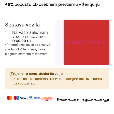
+5%
popusta ob osebnem prevzemu v Šentjurju
Sestava vozila
Na vašo željo vam
vozilo sestavimo
€
(
+
60.00
)
Dodaj v košarico
*Priporočamo, da se za sestavo
vozila odločite pri nas, da se
izognete morebitnim težavam.
Ujemi to ceno, dokler še velja
Cene se hitro spreminjajo. Pri naslednjem obisku je lahko
že drugačna.