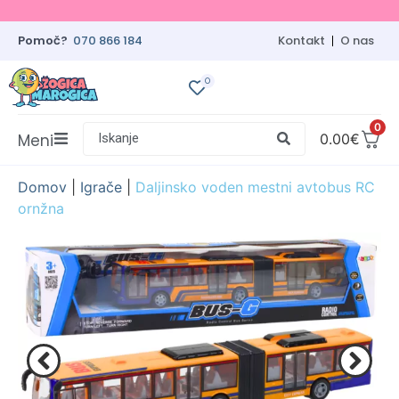
Pomoč?
070 866 184
Kontakt
O nas
0
0
Meni
Iskanje
0.00
€
Domov
|
Igrače
|
Daljinsko voden mestni avtobus RC
ornžna