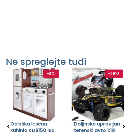
Ne spreglejte tudi
-8%!
-29%!
Otroška lesena
Daljinsko upravljan
kuhinja KD9150 iso
terenski avto 1:18