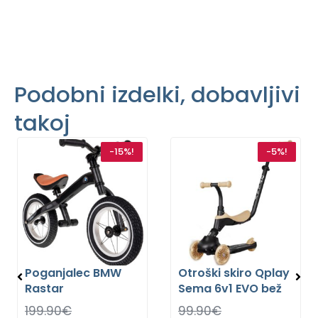
Podobni izdelki, dobavljivi
takoj
-15%!
-5%!
Poganjalec BMW
Otroški skiro Qplay
Rastar
Sema 6v1 EVO bež
199.90
€
99.90
€