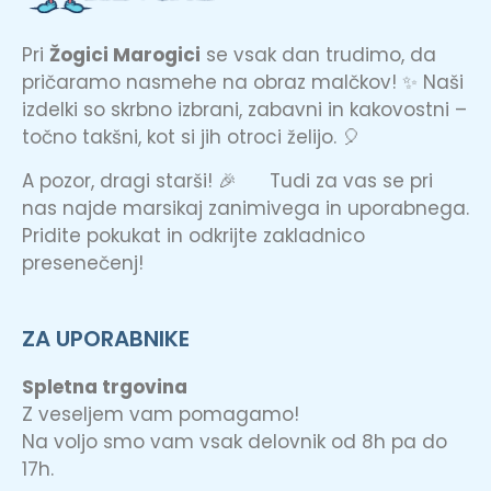
Pri
Žogici Marogici
se vsak dan trudimo, da
pričaramo nasmehe na obraz malčkov! ✨ Naši
izdelki so skrbno izbrani, zabavni in kakovostni –
točno takšni, kot si jih otroci želijo. 🎈
A pozor, dragi starši! 🎉 Tudi za vas se pri
nas najde marsikaj zanimivega in uporabnega.
Pridite pokukat in odkrijte zakladnico
presenečenj!
ZA UPORABNIKE
Spletna trgovina
Z veseljem vam pomagamo!
Na voljo smo vam vsak delovnik od 8h pa do
17h.