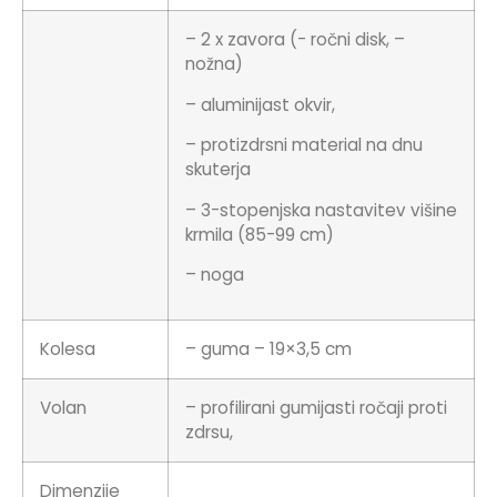
– 2 x zavora (- ročni disk, –
nožna)
– aluminijast okvir,
– protizdrsni material na dnu
skuterja
– 3-stopenjska nastavitev višine
krmila (85-99 cm)
– noga
Kolesa
– guma – 19×3,5 cm
Volan
– profilirani gumijasti ročaji proti
zdrsu,
Dimenzije