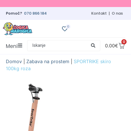
Pomoč?
070 866 184
Kontakt
O nas
0
0
Meni
Iskanje
0.00
€
Domov
|
Zabava na prostem
|
SPORTRIKE skiro
100kg roza