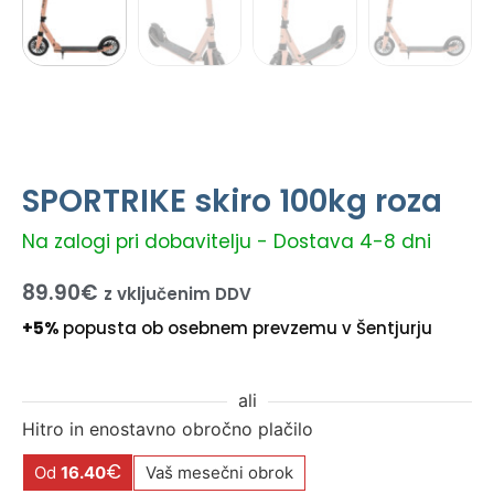
SPORTRIKE skiro 100kg roza
Na zalogi pri dobavitelju - Dostava 4-8 dni
89.90
€
z vključenim DDV
+5%
popusta ob osebnem prevzemu v Šentjurju
ali
Hitro in enostavno obročno plačilo
€
Od
16.40
Vaš mesečni obrok