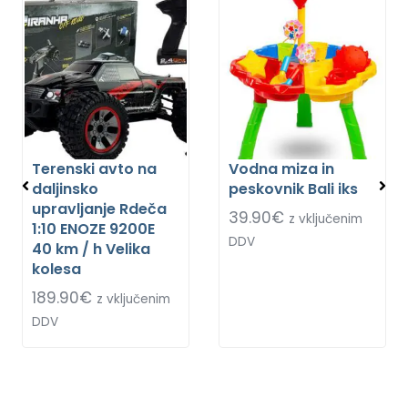
Terenski avto na
Vodna miza in
daljinsko
peskovnik Bali iks
upravljanje Rdeča
39.90
€
z vključenim
1:10 ENOZE 9200E
DDV
40 km / h Velika
kolesa
189.90
€
z vključenim
DDV