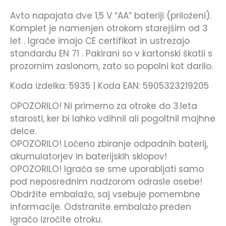
Avto napajata dve 1,5 V “AA” bateriji (priloženi).
Komplet je namenjen otrokom starejšim od 3
let . Igrače imajo CE certifikat in ustrezajo
standardu EN 71 . Pakirani so v kartonski škatli s
prozornim zaslonom, zato so popolni kot darilo.
Koda izdelka: 5935 | Koda EAN: 5905323219205
OPOZORILO! Ni primerno za otroke do 3.leta
starosti, ker bi lahko vdihnil ali pogoltnil majhne
delce.
OPOZORILO! Ločeno zbiranje odpadnih baterij,
akumulatorjev in baterijskih sklopov!
OPOZORILO! Igrača se sme uporabljati samo
pod neposrednim nadzorom odrasle osebe!
Obdržite embalažo, saj vsebuje pomembne
informacije. Odstranite embalažo preden
igračo izročite otroku.