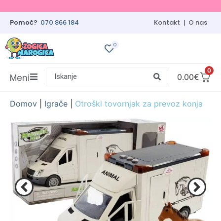
Pomoč?
070 866 184
Kontakt
O nas
0
0
Meni
Iskanje
0.00
€
Domov
|
Igrače
|
Otroški tovornjak za prevoz konja