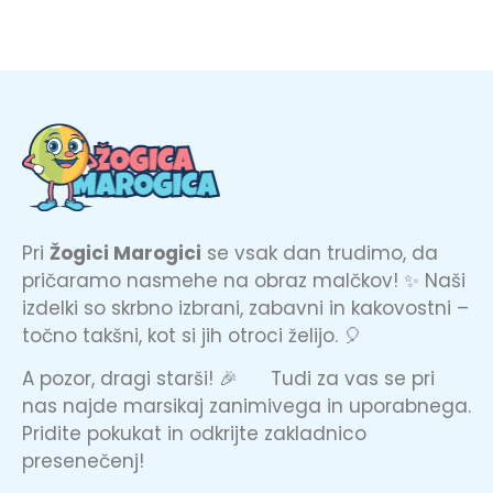
Pri
Žogici Marogici
se vsak dan trudimo, da
pričaramo nasmehe na obraz malčkov! ✨ Naši
izdelki so skrbno izbrani, zabavni in kakovostni –
točno takšni, kot si jih otroci želijo. 🎈
A pozor, dragi starši! 🎉 Tudi za vas se pri
nas najde marsikaj zanimivega in uporabnega.
Pridite pokukat in odkrijte zakladnico
presenečenj!