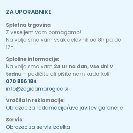
ZA UPORABNIKE
Spletna trgovina
Z veseljem vam pomagamo!
Na voljo smo vam vsak delovnik od 8h pa do
17h.
Splošne informacije:
Na voljo smo vam
24 ur na dan, vse dni v
tednu
– pokličite ali pišite nam kadarkoli!
070 866 184
info@zogicamarogica.si
Vračila in reklamacije:
Obrazec za reklamacijo/uveljavitev garancije
Servis:
Obrazec za servis izdelka