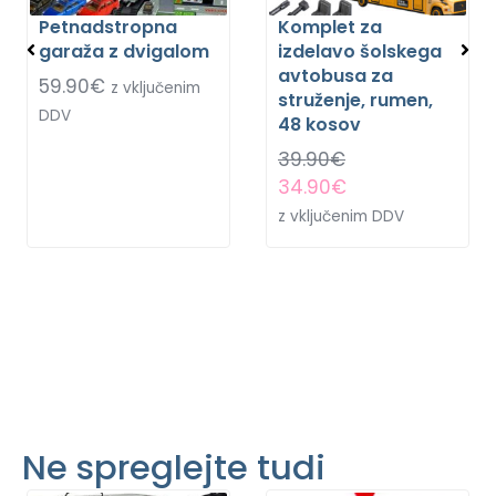
Petnadstropna
Komplet za
garaža z dvigalom
izdelavo šolskega
avtobusa za
59.90
€
z vključenim
struženje, rumen,
DDV
48 kosov
39.90
€
34.90
€
z vključenim DDV
Ne spreglejte tudi