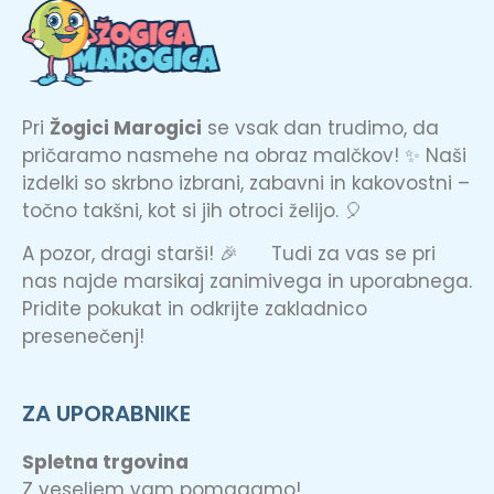
Pri
Žogici Marogici
se vsak dan trudimo, da
pričaramo nasmehe na obraz malčkov! ✨ Naši
izdelki so skrbno izbrani, zabavni in kakovostni –
točno takšni, kot si jih otroci želijo. 🎈
A pozor, dragi starši! 🎉 Tudi za vas se pri
nas najde marsikaj zanimivega in uporabnega.
Pridite pokukat in odkrijte zakladnico
presenečenj!
ZA UPORABNIKE
Spletna trgovina
Z veseljem vam pomagamo!