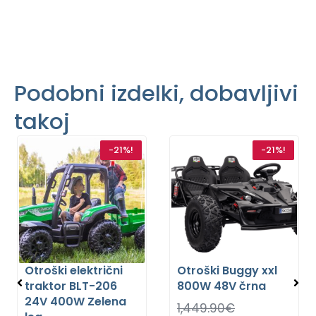
Podobni izdelki, dobavljivi
takoj
-21%!
-21%!
Otroški električni
Otroški Buggy xxl
traktor BLT-206
800W 48V črna
24V 400W Zelena
1,449.90
€