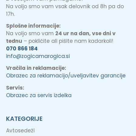
Na voljo smo vam vsak delovnik od 8h pa do
17h.
Splošne informacije:
Na voljo smo vam
24 ur na dan, vse dni v
tednu
– pokličite ali pišite nam kadarkoli!
070 866 184
info@zogicamarogica.si
Vračila in reklamacije:
Obrazec za reklamacijo/uveljavitev garancije
Servis:
Obrazec za servis izdelka
KATEGORIJE
Avtosedeži