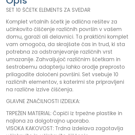
Opis
SET 10 ŠČETK ELEMENTS ZA SVEDAR
Komplet vrtalnih ščetk je odlična rešitev za
učinkovito čiščenje različnih površin v vašem
domu, garaži ali delavnici. Ta praktični komplet
vam omogoča, da skrajšate čas in trud, ki sta
potrebna za odstranjevanje različnih vrst
umazanije. Zahvaljujoč različnim ščetkam in
šestrobemu adapterju lahko orodje preprosto
prilagodite določeni površini. Set vsebuje 10
različnih elementov, s katerimi ste pripravljeni
na različne izzive čiščenja.
GLAVNE ZNAČILNOSTI IZDELKA:
TRPEŽEN MATERIAL: Čopiči iz trpežne plastike in
najlona za dolgotrajno uporabo.
VISOKA KAKOVOST: Trdna izdelava zagotavlja