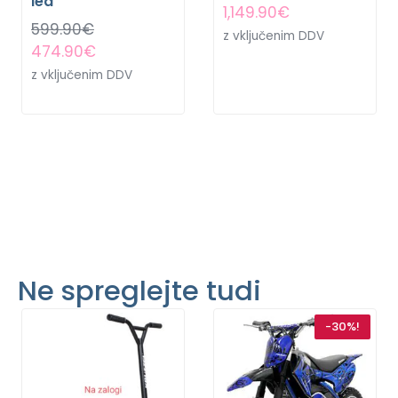
lea
1,149.90
€
599.90
€
z vključenim DDV
474.90
€
z vključenim DDV
Ne spreglejte tudi
-30%!