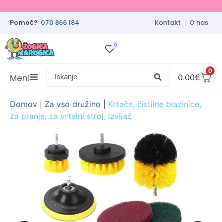
Pomoč?
070 866 184
Kontakt
O nas
0
0
Meni
Iskanje
0.00
€
Domov
|
Za vso družino
|
Krtače, čistilne blazinice,
za pranje, za vrtalni stroj, izvijač