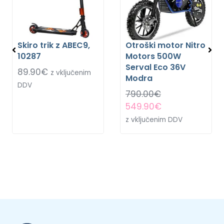
Skiro trik z ABEC9,
Otroški motor Nitro
10287
Motors 500W
Serval Eco 36V
89.90
€
z vključenim
Modra
DDV
790.00
€
549.90
€
z vključenim DDV