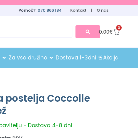
Pomoč?
070 866 184
Kontakt
O nas
0
0.00
€
Za vso družino
Dostava 1-3dni
🚨Akcija
 postelja Coccolle
ež
obavitelju - Dostava 4-8 dni