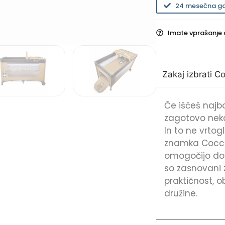
24 mesečna ga
Imate vprašanje 
Zakaj izbrati C
Če iščeš najbo
zagotovo neka
In to ne vrtog
znamka Coccoll
omogočijo dost
so zasnovani z
praktičnost, 
družine.