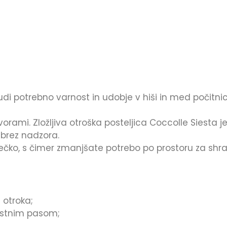
 potrebno varnost in udobje v hiši in med počitnicam
rami. Zložljiva otroška posteljica Coccolle Siesta j
 brez nadzora.
rečko, s čimer zmanjšate potrebo po prostoru za shra
 otroka;
nostnim pasom;