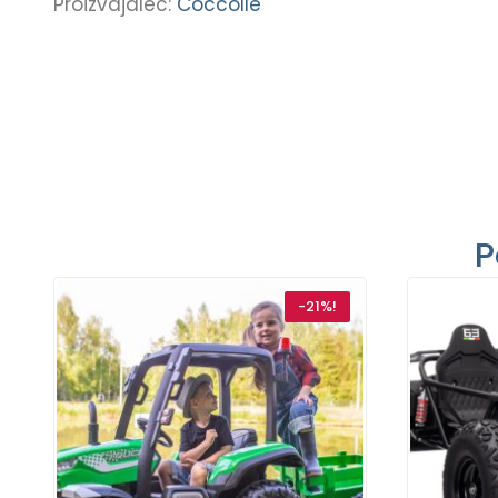
Proizvajalec:
Coccolle
P
-21%!