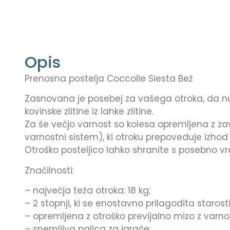
Opis
Prenosna postelja Coccolle Siesta Bež
Zasnovana je posebej za vašega otroka, da nudi
kovinske zlitine iz lahke zlitine.
Za še večjo varnost so kolesa opremljena z zavo
varnostni sistem), ki otroku prepoveduje izhod
Otroško posteljico lahko shranite s posebno v
Značilnosti:
– največja teža otroka: 18 kg;
– 2 stopnji, ki se enostavno prilagodita starosti
– opremljena z otroško previjalno mizo z var
– snemljiva palica za igrače;