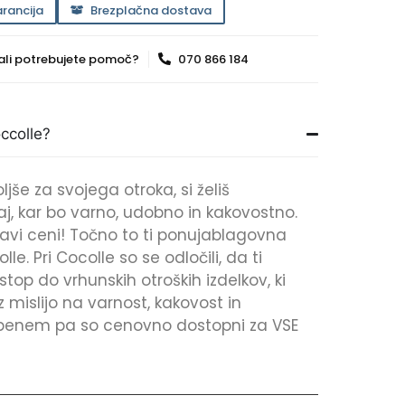
rancija
Brezplačna dostava
ali potrebujete pomoč?
070 866 184
occolle?
ljše za svojega otroka, si želiš
j, kar bo varno, udobno in kakovostno.
lavi ceni! Točno to ti ponujablagovna
e. Pri Cocolle so se odločili, da ti
op do vrhunskih otroških izdelkov, ki
 mislijo na varnost, kakovost in
obenem pa so cenovno dostopni za VSE