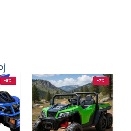
oj
-8%!
-7%!