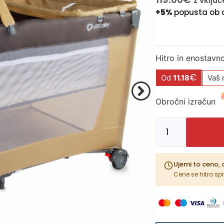
z vklju
+5%
popusta ob 
Hitro in enostavn
€
Od
11.18
Vaš 
Obročni izračun
Ujemi to ceno, 
Cene se hitro sp