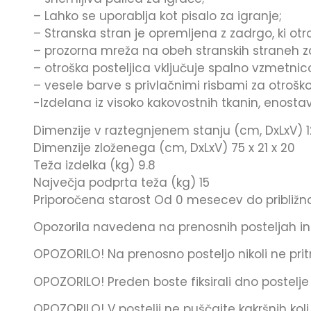
– Lahko se uporablja kot pisalo za igranje;
– Stranska stran je opremljena z zadrgo, ki 
– prozorna mreža na obeh stranskih straneh z
– otroška posteljica vključuje spalno vzmetnic
– vesele barve s privlačnimi risbami za otroško
-Izdelana iz visoko kakovostnih tkanin, enosta
Dimenzije v raztegnjenem stanju (cm, DxLxV) 
Dimenzije zloženega (cm, DxLxV) 75 x 21 x 20
Teža izdelka (kg) 9.8
Največja podprta teža (kg) 15
Priporočena starost Od 0 mesecev do približno
Opozorila navedena na prenosnih posteljah in 
OPOZORILO! Na prenosno posteljo nikoli ne pritrdi
OPOZORILO! Preden boste fiksirali dno postelje 
OPOZORILO! V postelji ne puščajte kakršnih koli s